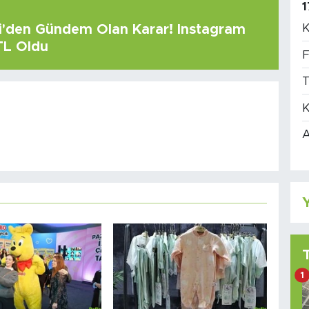
1
K
çi'den Gündem Olan Karar! Instagram
 TL Oldu
F
T
K
A
Y
1