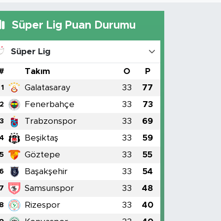
Süper Lig Puan Durumu
Süper Lig
#
Takım
O
P
Galatasaray
33
77
1
Fenerbahçe
33
73
2
Trabzonspor
33
69
3
Beşiktaş
33
59
4
Göztepe
33
55
5
Başakşehir
33
54
6
Samsunspor
33
48
7
Rizespor
33
40
8