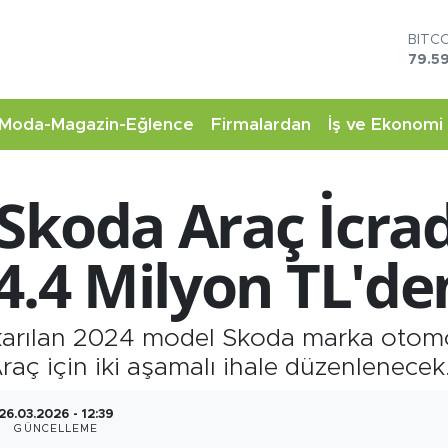
BITC
79.59
DOL
45,4
EUR
Moda-Magazin-Eğlence
Firmalardan
İş ve Ekonomi
53,3
STER
61,6
Skoda Araç İcrada
G.AL
6862
BİST
4.4 Milyon TL'de
14.5
çıkarılan 2024 model Skoda marka oto
raç için iki aşamalı ihale düzenlenecek
26.03.2026 - 12:39
GÜNCELLEME