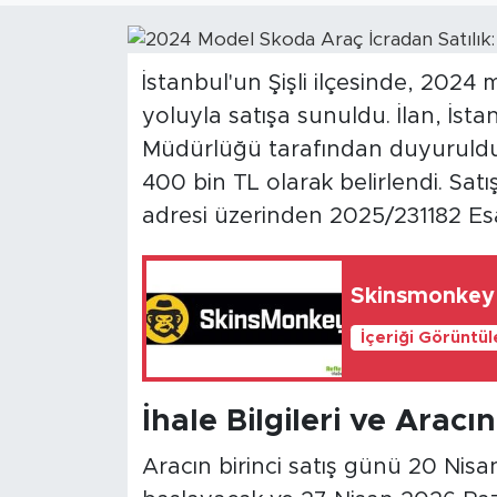
Sanat
İstanbul'un Şişli ilçesinde, 2024
Spor
yoluyla satışa sunuldu. İlan, İsta
Müdürlüğü tarafından duyuruld
Teknoloji
400 bin TL olarak belirlendi. Satış
adresi üzerinden 2025/231182 Esas 
Skinsmonkey 
İçeriği Görüntü
İhale Bilgileri ve Aracın
Aracın birinci satış günü 20 Nis