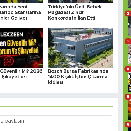
arında Yeni
Türkiye'nin Ünlü Bebek
aribo Stantlarına
Mağazası Zinciri
2
nler Geliyor
Konkordato İlan Etti
3
4
Güvenilir Mi? 2026
Bosch Bursa Fabrikasında
Şikayetleri
1400 Kişilik İşten Çıkarma
İddiası
5
6