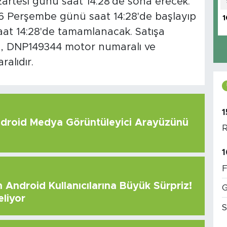
artesi günü saat 14:28'de sona erecek.
026 Perşembe günü saat 14:28'de başlayıp
1
at 14:28'de tamamlanacak. Satışa
lı, DNP149344 motor numaralı ve
lıdır.
1
roid Medya Görüntüleyici Arayüzünü
R
1
F
Android Kullanıcılarına Büyük Sürpriz!
G
eliyor
S