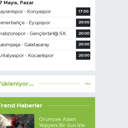
7 Mayıs, Pazar
ayserispor - Konyaspor
17:00
enerbahçe - Eyüpspor
20:00
rabzonspor - Gençlerbirliği S.K.
20:00
asımpaşa - Galatasaray
20:00
ntalyaspor - Kocaelispor
20:00
ükleniyor...
Trend Haberler
Örümcek Adam
Yepyeni Bir Gün İzle