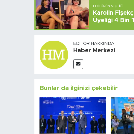
EDITÖRÜN SEÇTIĞI
Karolin Fişek
Üyeliği 4 Bin
EDITÖR HAKKINDA
Haber Merkezi
Bunlar da ilginizi çekebilir