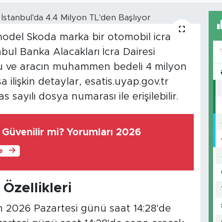
 model Skoda marka bir otomobil icra
nbul Banka Alacakları İcra Dairesi
u ve aracın muhammen bedeli 4 milyon
a ilişkin detaylar, esatis.uyap.gov.tr
sayılı dosya numarası ile erişilebilir.
Güvenilir mi? Yorumları 2026
le
 Özellikleri
an 2026 Pazartesi günü saat 14:28'de