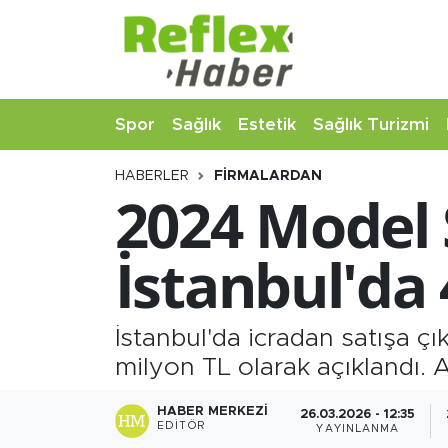
Eğitim
Nöbetçi Eczaneler
Spor
Sağlık
Estetik
Sağlık Turizmi
Estetik
Hava Durumu
HABERLER
FIRMALARDAN
Firmalardan
Namaz Vakitleri
2024 Model 
Güncel
Trafik Durumu
İstanbul'da 
İş ve Ekonomi
Şampiyonlar Ligi Puan Durumu ve Fikstür
Moda-Magazin-Eğlence
Tüm Manşetler
İstanbul'da icradan satışa 
milyon TL olarak açıklandı. A
Sağlık
Son Dakika Haberleri
HABER MERKEZI
26.03.2026 - 12:35
EDITÖR
YAYINLANMA
Sağlık Turizmi
Haber Arşivi