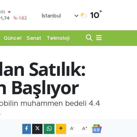
°
OIN
10
İstanbul
1,74
%-1.82
AR
3620
%0.02
O
Güncel
Sanat
Teknoloji
8690
%0.19
LİN
0380
%0.18
n Satılık:
TIN
,09000
%0.19
100
n Başlıyor
98,00
%0
mobilin muhammen bedeli 4.4
.
-
+
A
A