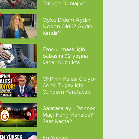
Türkçe Dublaj ve
Altyazılı
Öykü Didem Aydın
Neden Öldü? Aydın
Kimdir?
Emekli maaşı için
babasını 92 yaşına
kadar buzlukta
sakladı!
CHP'nin Kalesi Gidiyor!
Cemil Tugay İçin
Gündem Yaratacak
AKP İddiası
Galatasaray - Rennes
Maçı Hangi Kanalda?
Saat Kaçta?
En Yüksek