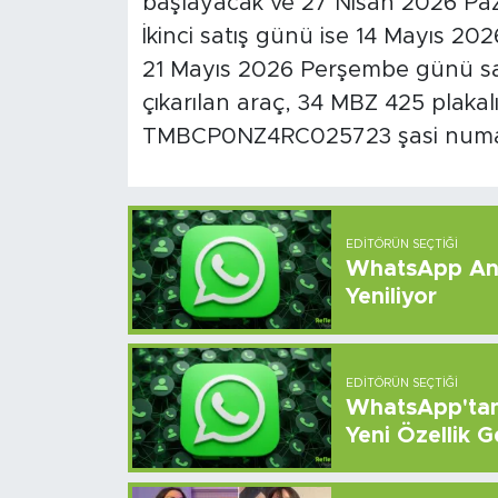
başlayacak ve 27 Nisan 2026 Paz
İkinci satış günü ise 14 Mayıs 2
21 Mayıs 2026 Perşembe günü sa
çıkarılan araç, 34 MBZ 425 plaka
TMBCP0NZ4RC025723 şasi numara
EDITÖRÜN SEÇTIĞI
WhatsApp And
Yeniliyor
EDITÖRÜN SEÇTIĞI
WhatsApp'tan 
Yeni Özellik G