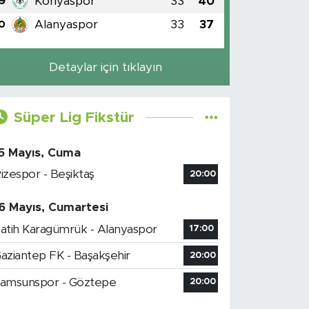
Konyaspor
33
40
9
Alanyaspor
33
37
0
Detaylar için tıklayın
Süper Lig Fikstür
5 Mayıs, Cuma
izespor - Beşiktaş
20:00
6 Mayıs, Cumartesi
atih Karagümrük - Alanyaspor
17:00
aziantep FK - Başakşehir
20:00
amsunspor - Göztepe
20:00