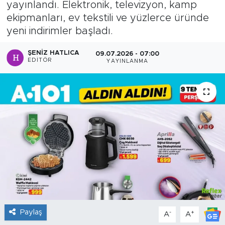
yayınlandı. Elektronik, televizyon, kamp
ekipmanları, ev tekstili ve yüzlerce üründe
Sanat
yeni indirimler başladı.
Spor
ŞENIZ HATLICA
09.07.2026 - 07:00
EDITÖR
YAYINLANMA
Teknoloji
Paylaş
-
+
A
A