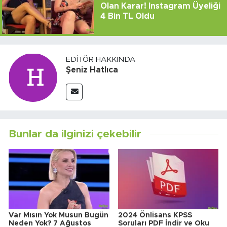
Olan Karar! Instagram Üyeliği
4 Bin TL Oldu
EDITÖR HAKKINDA
Şeniz Hatlıca
Bunlar da ilginizi çekebilir
Var Mısın Yok Musun Bugün
2024 Önlisans KPSS
Neden Yok? 7 Ağustos
Soruları PDF İndir ve Oku