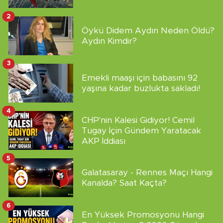
2
Öykü Didem Aydın Neden Öldü?
Aydın Kimdir?
3
Emekli maaşı için babasını 92
yaşına kadar buzlukta sakladı!
4
CHP'nin Kalesi Gidiyor! Cemil
Tugay İçin Gündem Yaratacak
AKP İddiası
5
Galatasaray - Rennes Maçı Hangi
Kanalda? Saat Kaçta?
6
En Yüksek Promosyonu Hangi