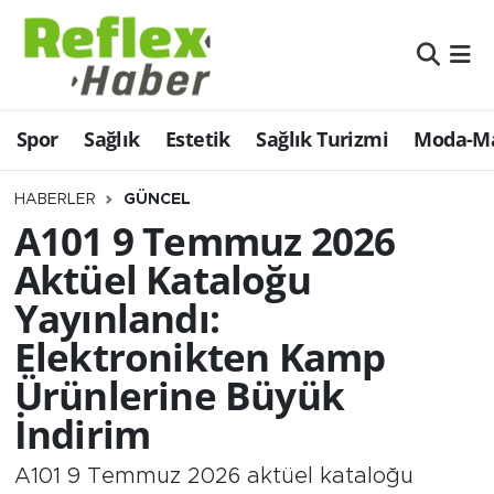
Eğitim
Nöbetçi Eczaneler
Spor
Sağlık
Estetik
Sağlık Turizmi
Moda-Ma
Estetik
Hava Durumu
Firmalardan
Namaz Vakitleri
HABERLER
GÜNCEL
A101 9 Temmuz 2026
Güncel
Trafik Durumu
Aktüel Kataloğu
Yayınlandı:
İş ve Ekonomi
Şampiyonlar Ligi Puan Durumu ve Fikstür
Elektronikten Kamp
Moda-Magazin-Eğlence
Tüm Manşetler
Ürünlerine Büyük
İndirim
Sağlık
Son Dakika Haberleri
A101 9 Temmuz 2026 aktüel kataloğu
Sağlık Turizmi
Haber Arşivi