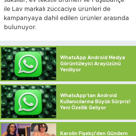
ile Lav markalı züccaciye ürünleri de
kampanyaya dahil edilen ürünler arasında
bulunuyor.
WhatsApp Android Medya
Görüntüleyici Arayüzünü
Yeniliyor
WhatsApp'tan Android
Kullanıcılarına Büyük Sürpriz!
Yeni Özellik Geliyor
Karolin Fişekçi'den Gündem