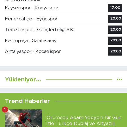
Kayserispor - Konyaspor
17:00
Fenerbahçe - Eyüpspor
20:00
Trabzonspor - Gençlerbirliği S.K.
20:00
Kasımpaşa - Galatasaray
20:00
Antalyaspor - Kocaelispor
20:00
Yükleniyor...
Trend Haberler
1
Örümcek Adam Yepyeni Bir Gün
İzle Türkçe Dublaj ve Altyazılı