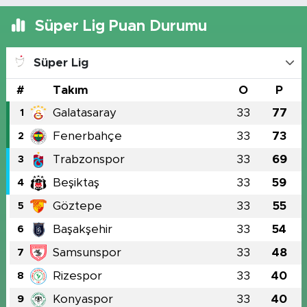
Süper Lig Puan Durumu
Süper Lig
#
Takım
O
P
Galatasaray
33
77
1
Fenerbahçe
33
73
2
Trabzonspor
33
69
3
Beşiktaş
33
59
4
Göztepe
33
55
5
Başakşehir
33
54
6
Samsunspor
33
48
7
Rizespor
33
40
8
Konyaspor
33
40
9