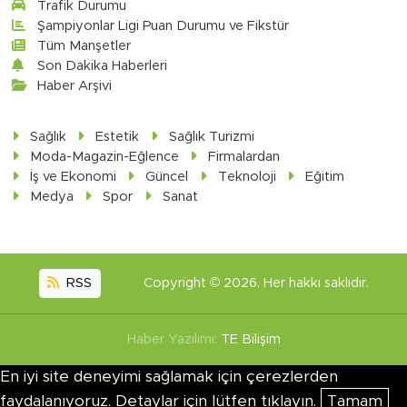
Trafik Durumu
Şampiyonlar Ligi Puan Durumu ve Fikstür
Tüm Manşetler
Son Dakika Haberleri
Haber Arşivi
Sağlık
Estetik
Sağlık Turizmi
Moda-Magazin-Eğlence
Firmalardan
İş ve Ekonomi
Güncel
Teknoloji
Eğitim
Medya
Spor
Sanat
RSS
Copyright © 2026. Her hakkı saklıdır.
Haber Yazılımı:
TE Bilişim
En iyi site deneyimi sağlamak için çerezlerden
faydalanıyoruz. Detaylar için lütfen tıklayın.
Tamam