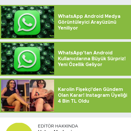
WhatsApp Android Medya
Görüntüleyici Arayüzünü
Yeniliyor
WhatsApp'tan Android
Kullanıcılarına Büyük Sürpriz!
Yeni Özellik Geliyor
Karolin Fişekçi'den Gündem
Olan Karar! Instagram Üyeliği
4 Bin TL Oldu
EDITÖR HAKKINDA