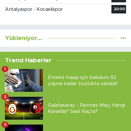
Antalyaspor - Kocaelispor
20:00
Yükleniyor...
Trend Haberler
1
Emekli maaşı için babasını 92
yaşına kadar buzlukta sakladı!
2
Galatasaray - Rennes Maçı Hangi
Kanalda? Saat Kaçta?
3