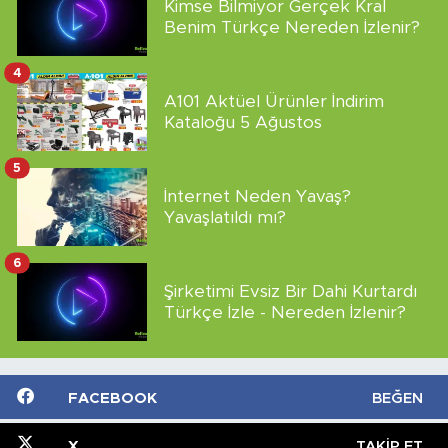
Kimse Bilmiyor Gerçek Kral
Benim Türkçe Nereden İzlenir?
4
A101 Aktüel Ürünler İndirim
Kataloğu 5 Ağustos
5
İnternet Neden Yavaş?
Yavaşlatıldı mı?
6
Şirketimi Evsiz Bir Dahi Kurtardı
Türkçe İzle - Nereden İzlenir?
FACEBOOK
BEĞEN
X
TAKIP ET