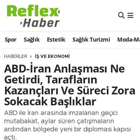
Eğitim
Nöbetçi Eczaneler
Spor
Sağlık
Estetik
Sağlık Turizmi
Moda-Ma
Estetik
Hava Durumu
Firmalardan
Namaz Vakitleri
HABERLER
İŞ VE EKONOMI
ABD-İran Anlaşması Ne
Güncel
Trafik Durumu
Getirdi, Tarafların
Kazançları Ve Süreci Zora
İş ve Ekonomi
Şampiyonlar Ligi Puan Durumu ve Fikstür
Sokacak Başlıklar
Moda-Magazin-Eğlence
Tüm Manşetler
ABD ile İran arasında imzalanan geçici
Sağlık
Son Dakika Haberleri
mutabakat, aylar süren çatışmaların
ardından bölgede yeni bir diplomasi kapısı
Sağlık Turizmi
Haber Arşivi
açtı.