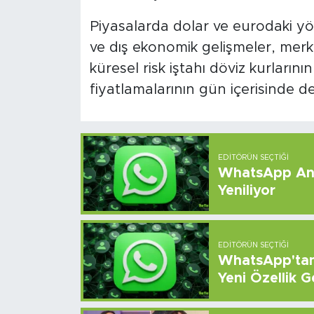
Piyasalarda dolar ve eurodaki y
ve dış ekonomik gelişmeler, mer
küresel risk iştahı döviz kurlarını
fiyatlamalarının gün içerisinde d
EDITÖRÜN SEÇTIĞI
WhatsApp And
Yeniliyor
EDITÖRÜN SEÇTIĞI
WhatsApp'tan 
Yeni Özellik G