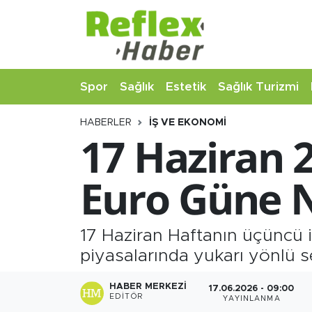
Eğitim
Nöbetçi Eczaneler
Spor
Sağlık
Estetik
Sağlık Turizmi
Estetik
Hava Durumu
HABERLER
İŞ VE EKONOMI
Firmalardan
Namaz Vakitleri
17 Haziran 2
Güncel
Trafik Durumu
Euro Güne N
İş ve Ekonomi
Şampiyonlar Ligi Puan Durumu ve Fikstür
Moda-Magazin-Eğlence
Tüm Manşetler
17 Haziran Haftanın üçüncü i
piyasalarında yukarı yönlü se
Sağlık
Son Dakika Haberleri
HABER MERKEZI
17.06.2026 - 09:00
EDITÖR
YAYINLANMA
Sağlık Turizmi
Haber Arşivi