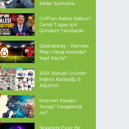
kadar buzlukta
sakladı!
CHP'nin Kalesi Gidiyor!
Cemil Tugay İçin
Gündem Yaratacak
AKP İddiası
Galatasaray - Rennes
Maçı Hangi Kanalda?
Saat Kaçta?
A101 Aktüel Ürünler
İndirim Kataloğu 5
Ağustos
İnternet Neden
Yavaş? Yavaşlatıldı
mı?
Şirketimi Evsiz Bir