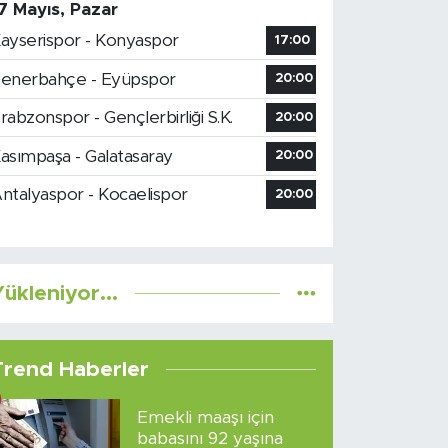
7 Mayıs, Pazar
ayserispor - Konyaspor
17:00
enerbahçe - Eyüpspor
20:00
rabzonspor - Gençlerbirliği S.K.
20:00
asımpaşa - Galatasaray
20:00
ntalyaspor - Kocaelispor
20:00
ükleniyor...
Trend Haberler
Emekli maaşı için
babasını 92 yaşına