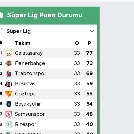
Süper Lig Puan Durumu
Süper Lig
#
Takım
O
P
Galatasaray
33
77
1
Fenerbahçe
33
73
2
Trabzonspor
33
69
3
Beşiktaş
33
59
4
Göztepe
33
55
5
Başakşehir
33
54
6
Samsunspor
33
48
7
Rizespor
33
40
8