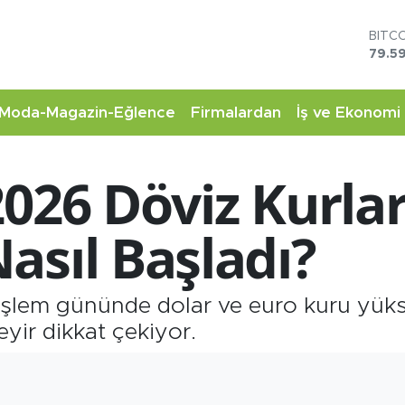
DOL
45,4
EUR
53,3
STER
Moda-Magazin-Eğlence
Firmalardan
İş ve Ekonomi
61,6
G.AL
6862
026 Döviz Kurlar
BİST
14.5
BITC
asıl Başladı?
79.59
şlem gününde dolar ve euro kuru yükse
yir dikkat çekiyor.