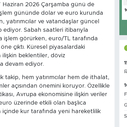
k 17 Haziran 2026 Çarşamba günü de
1
işlem gününde dolar ve euro kurunda
n, yatırımcılar ve vatandaşlar güncel
p ediyor. Sabah saatleri itibarıyla
a işlem görürken, euro/TL tarafında
 öne çıktı. Küresel piyasalardaki
lişkin beklentiler, döviz
1
ya devam ediyor.
R
k takip, hem yatırımcılar hem de ithalat,
1
imler açısından önemini koruyor. Özellikle
ikası, Avrupa ekonomisine ilişkin veriler
F
 euro üzerinde etkili olan başlıca
G
 içinde kur tarafında yeni hareketlilik
S