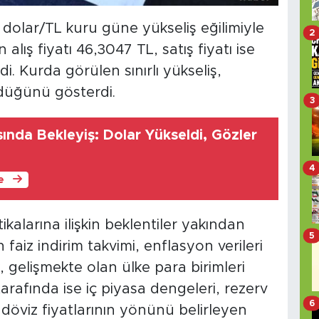
olar/TL kuru güne yükseliş eğilimiyle
2
alış fiyatı 46,3047 TL, satış fiyatı ise
i. Kurda görülen sınırlı yükseliş,
rdüğünü gösterdi.
3
ında Bekleyiş: Dolar Yükseldi, Gözler
4
le
ikalarına ilişkin beklentiler yakından
5
faiz indirim takvimi, enflasyon verileri
, gelişmekte olan ülke para birimleri
 tarafında ise iç piyasa dengeleri, rezerv
6
 döviz fiyatlarının yönünü belirleyen