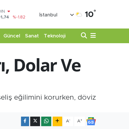
°
AR
10
İstanbul
3620
%0.02
O
8690
%0.19
LİN
Güncel
Sanat
Teknoloji
0380
%0.18
TIN
,09000
%0.19
ı, Dolar Ve
100
98,00
%0
OIN
1,74
%-1.82
liş eğilimini korurken, döviz
-
+
A
A