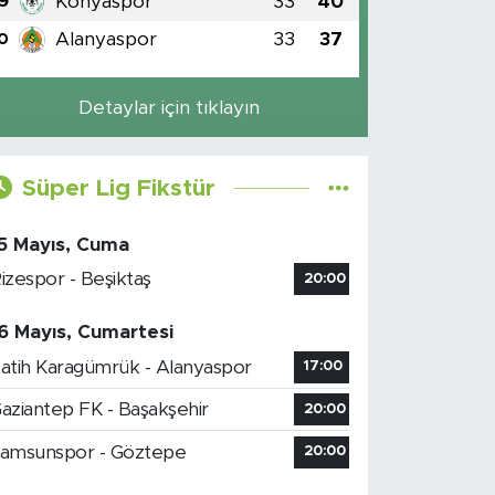
Konyaspor
33
40
9
Alanyaspor
33
37
0
Detaylar için tıklayın
Süper Lig Fikstür
5 Mayıs, Cuma
izespor - Beşiktaş
20:00
6 Mayıs, Cumartesi
atih Karagümrük - Alanyaspor
17:00
aziantep FK - Başakşehir
20:00
amsunspor - Göztepe
20:00