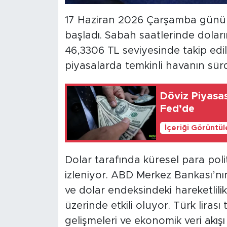
17 Haziran 2026 Çarşamba günü d
başladı. Sabah saatlerinde doların 
46,3306 TL seviyesinde takip edild
piyasalarda temkinli havanın sü
Döviz Piyasas
Fed’de
İçeriği Görüntü
Dolar tarafında küresel para polit
izleniyor. ABD Merkez Bankası’nın 
ve dolar endeksindeki hareketlilik
üzerinde etkili oluyor. Türk lirası
gelişmeleri ve ekonomik veri akışı