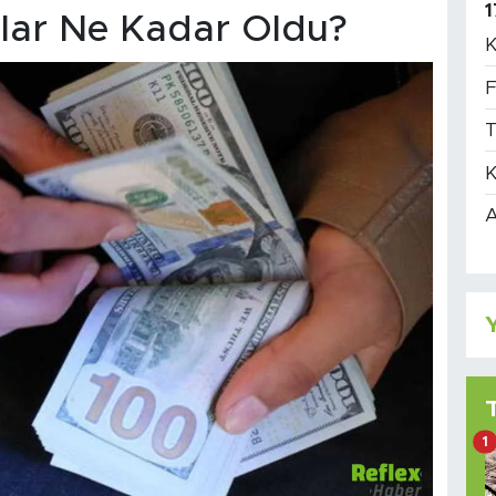
1
lar Ne Kadar Oldu?
K
F
T
K
A
Y
1