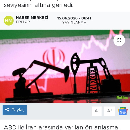
seviyesinin altına geriledi.
Sanat
HABER MERKEZI
15.06.2026 - 08:41
EDITÖR
YAYINLANMA
Spor
Teknoloji
Paylaş
-
+
A
A
ABD ile İran arasında varılan ön anlaşma,