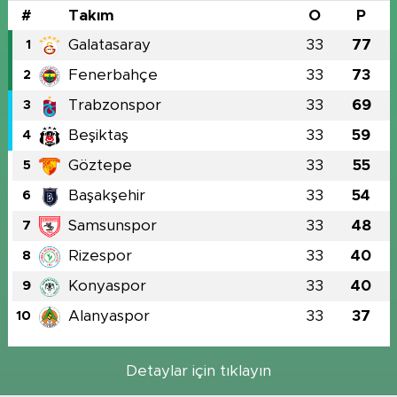
#
Takım
O
P
Galatasaray
33
77
1
Fenerbahçe
33
73
2
Trabzonspor
33
69
3
Beşiktaş
33
59
4
Göztepe
33
55
5
Başakşehir
33
54
6
Samsunspor
33
48
7
Rizespor
33
40
8
Konyaspor
33
40
9
Alanyaspor
33
37
10
Detaylar için tıklayın