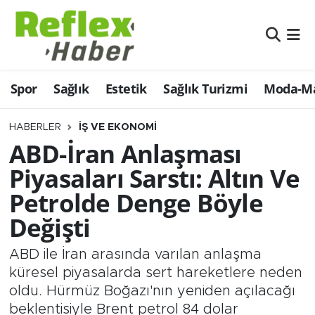
Eğitim
Nöbetçi Eczaneler
Spor
Sağlık
Estetik
Sağlık Turizmi
Moda-Ma
Estetik
Hava Durumu
Firmalardan
Namaz Vakitleri
HABERLER
İŞ VE EKONOMI
ABD-İran Anlaşması
Güncel
Trafik Durumu
Piyasaları Sarstı: Altın Ve
Petrolde Denge Böyle
İş ve Ekonomi
Şampiyonlar Ligi Puan Durumu ve Fikstür
Değişti
Moda-Magazin-Eğlence
Tüm Manşetler
ABD ile İran arasında varılan anlaşma
Sağlık
Son Dakika Haberleri
küresel piyasalarda sert hareketlere neden
oldu. Hürmüz Boğazı'nın yeniden açılacağı
Sağlık Turizmi
Haber Arşivi
beklentisiyle Brent petrol 84 dolar