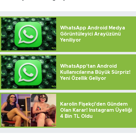
WhatsApp Android Medya
Görüntüleyici Arayüzünü
Yeniliyor
WhatsApp'tan Android
Kullanıcılarına Büyük Sürpriz!
Yeni Özellik Geliyor
Karolin Fişekçi'den Gündem
Olan Karar! Instagram Üyeliği
4 Bin TL Oldu