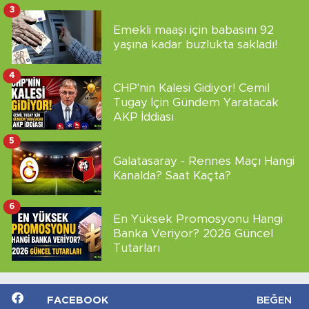
3
Emekli maaşı için babasını 92
yaşına kadar buzlukta sakladı!
4
CHP'nin Kalesi Gidiyor! Cemil
Tugay İçin Gündem Yaratacak
AKP İddiası
5
Galatasaray - Rennes Maçı Hangi
Kanalda? Saat Kaçta?
6
En Yüksek Promosyonu Hangi
Banka Veriyor? 2026 Güncel
Tutarları
FACEBOOK
BEĞEN