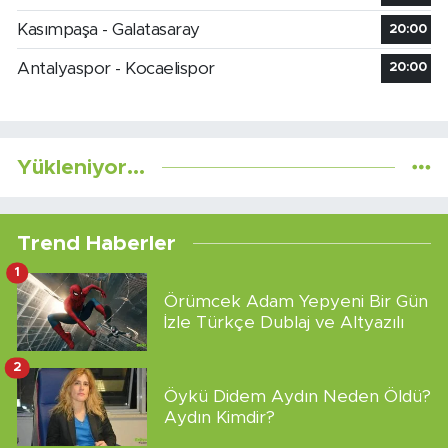
Kasımpaşa - Galatasaray
20:00
Antalyaspor - Kocaelispor
20:00
Yükleniyor...
Trend Haberler
1
Örümcek Adam Yepyeni Bir Gün
İzle Türkçe Dublaj ve Altyazılı
2
Öykü Didem Aydın Neden Öldü?
Aydın Kimdir?