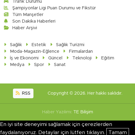
Trafik Durumu
Şampiyonlar Ligi Puan Durumu ve Fikstür
Tüm Manşetler
Son Dakika Haberleri
Haber Arşivi
Sağlık
Estetik
Sağlık Turizmi
Moda-Magazin-Eğlence
Firmalardan
İş ve Ekonomi
Güncel
Teknoloji
Eğitim
Medya
Spor
Sanat
RSS
Copyright © 2026. Her hakkı saklıdır.
Haber Yazılımı:
TE Bilişim
En iyi site deneyimi sağlamak için çerezlerden
faydalanıyoruz. Detaylar için lütfen tıklayın.
Tamam