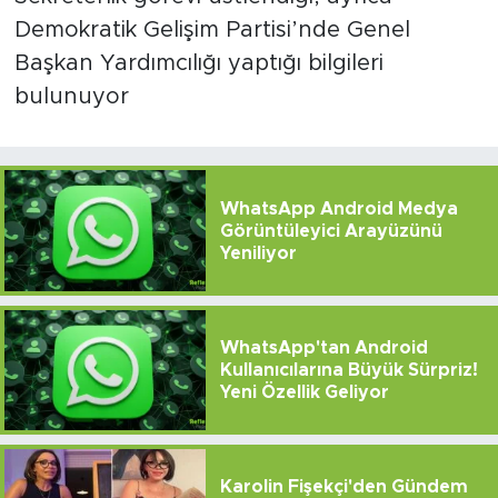
Demokratik Gelişim Partisi’nde Genel
Başkan Yardımcılığı yaptığı bilgileri
bulunuyor
WhatsApp Android Medya
Görüntüleyici Arayüzünü
Yeniliyor
WhatsApp'tan Android
Kullanıcılarına Büyük Sürpriz!
Yeni Özellik Geliyor
Karolin Fişekçi'den Gündem