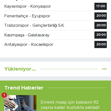
Kayserispor - Konyaspor
17:00
Fenerbahçe - Eyüpspor
20:00
Trabzonspor - Gençlerbirliği S.K.
20:00
Kasımpaşa - Galatasaray
20:00
Antalyaspor - Kocaelispor
20:00
Yükleniyor...
Trend Haberler
1
Emekli maaşı için babasını 92
yaşına kadar buzlukta sakladı!