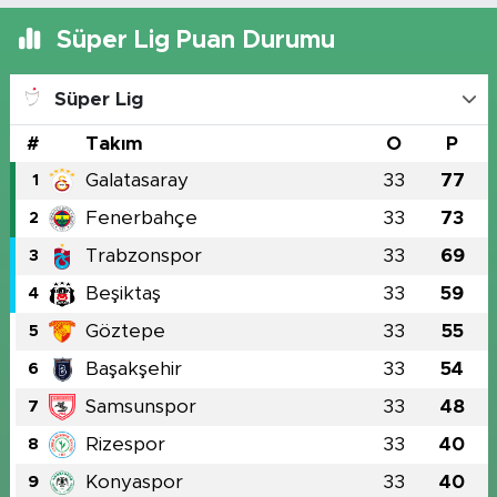
Süper Lig Puan Durumu
Süper Lig
#
Takım
O
P
Galatasaray
33
77
1
Fenerbahçe
33
73
2
Trabzonspor
33
69
3
Beşiktaş
33
59
4
Göztepe
33
55
5
Başakşehir
33
54
6
Samsunspor
33
48
7
Rizespor
33
40
8
Konyaspor
33
40
9