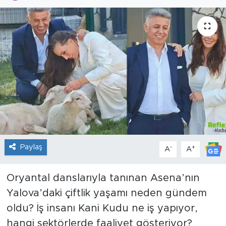
Sanat
Spor
Teknoloji
Paylaş
-
+
A
A
Oryantal danslarıyla tanınan Asena’nın
Yalova’daki çiftlik yaşamı neden gündem
oldu? İş insanı Kani Kudu ne iş yapıyor,
hangi sektörlerde faaliyet gösteriyor?