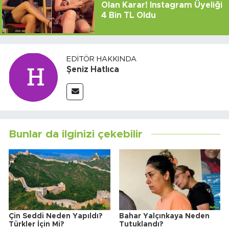
Olan Karar! Instagram Üyeliği
4 Bin TL Oldu
EDITÖR HAKKINDA
Şeniz Hatlıca
Bunlar da ilginizi çekebilir
Çin Seddi Neden Yapıldı?
Bahar Yalçınkaya Neden
Türkler İçin Mi?
Tutuklandı?