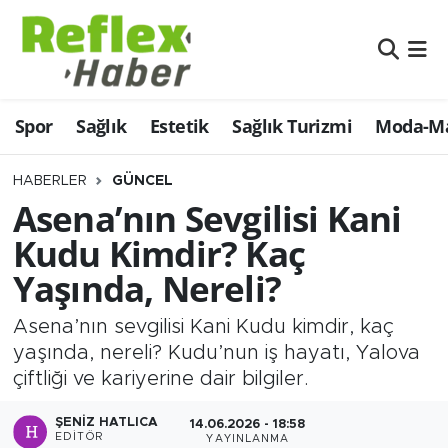
Eğitim
Nöbetçi Eczaneler
Spor
Sağlık
Estetik
Sağlık Turizmi
Moda-Ma
Estetik
Hava Durumu
Firmalardan
Namaz Vakitleri
HABERLER
GÜNCEL
Asena’nın Sevgilisi Kani
Güncel
Trafik Durumu
Kudu Kimdir? Kaç
Yaşında, Nereli?
İş ve Ekonomi
Şampiyonlar Ligi Puan Durumu ve Fikstür
Asena’nın sevgilisi Kani Kudu kimdir, kaç
Moda-Magazin-Eğlence
Tüm Manşetler
yaşında, nereli? Kudu’nun iş hayatı, Yalova
çiftliği ve kariyerine dair bilgiler.
Sağlık
Son Dakika Haberleri
ŞENIZ HATLICA
14.06.2026 - 18:58
Sağlık Turizmi
Haber Arşivi
EDITÖR
YAYINLANMA