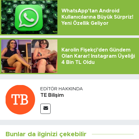
WhatsApp'tan Android
Kullanıcılarına Büyük Sürpriz!
Yeni Özellik Geliyor
Karolin Fişekçi'den Gündem
Olan Karar! Instagram Üyeliği
4 Bin TL Oldu
EDITÖR HAKKINDA
TE Bilişim
Bunlar da ilginizi çekebilir