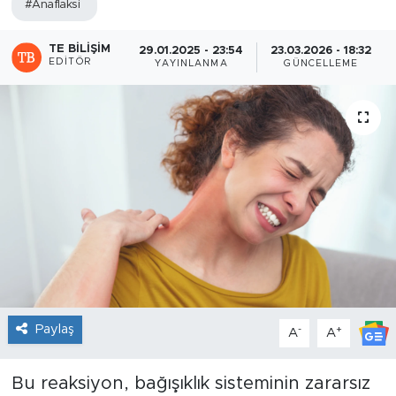
#Anaflaksi
Sanat
TE BILIŞIM
29.01.2025 - 23:54
23.03.2026 - 18:32
EDITÖR
YAYINLANMA
GÜNCELLEME
Spor
Teknoloji
Paylaş
-
+
A
A
Bu reaksiyon, bağışıklık sisteminin zararsız