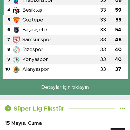
Trabzonspor
33
69
3
Beşiktaş
33
59
4
Göztepe
33
55
5
Başakşehir
33
54
6
Samsunspor
33
48
7
Rizespor
33
40
8
Konyaspor
33
40
9
Alanyaspor
33
37
10
Detaylar için tıklayın
Süper Lig Fikstür
15 Mayıs, Cuma