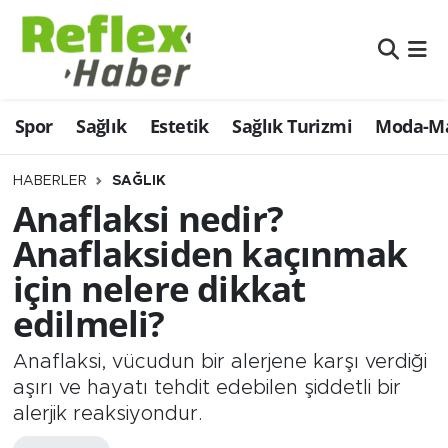
Eğitim
Nöbetçi Eczaneler
Spor
Sağlık
Estetik
Sağlık Turizmi
Moda-Ma
Estetik
Hava Durumu
Firmalardan
Namaz Vakitleri
HABERLER
SAĞLIK
Anaflaksi nedir?
Güncel
Trafik Durumu
Anaflaksiden kaçınmak
için nelere dikkat
İş ve Ekonomi
Şampiyonlar Ligi Puan Durumu ve Fikstür
edilmeli?
Moda-Magazin-Eğlence
Tüm Manşetler
Anaflaksi, vücudun bir alerjene karşı verdiği
Sağlık
Son Dakika Haberleri
aşırı ve hayatı tehdit edebilen şiddetli bir
alerjik reaksiyondur.
Sağlık Turizmi
Haber Arşivi