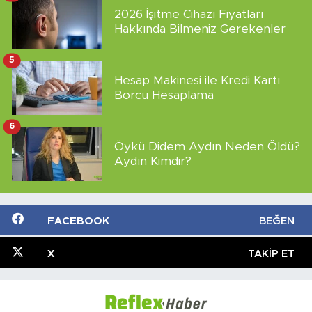
2026 İşitme Cihazı Fiyatları
Hakkında Bilmeniz Gerekenler
5
Hesap Makinesi ile Kredi Kartı
Borcu Hesaplama
6
Öykü Didem Aydın Neden Öldü?
Aydın Kimdir?
FACEBOOK
BEĞEN
X
TAKIP ET