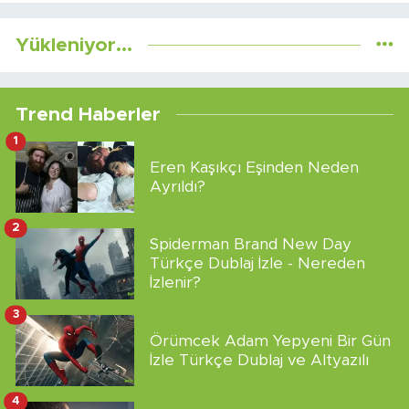
Yükleniyor...
Trend Haberler
1
Eren Kaşıkçı Eşinden Neden
Ayrıldı?
2
Spiderman Brand New Day
Türkçe Dublaj İzle - Nereden
İzlenir?
3
Örümcek Adam Yepyeni Bir Gün
İzle Türkçe Dublaj ve Altyazılı
4