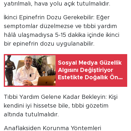
yatırılmalı, hava yolu açık tutulmalıdır.
İkinci Epinefrin Dozu Gerekebilir: Eğer
semptomlar düzelmezse ve tıbbi yardım
hâlâ ulaşmadıysa 5-15 dakika içinde ikinci
bir epinefrin dozu uygulanabilir.
Sosyal Medya Güzellik
Algısını Değiştiriyor
Estetikte Doğallık Ön
Plana Çıkıyor
Tıbbi Yardım Gelene Kadar Bekleyin: Kişi
kendini iyi hissetse bile, tıbbi gözetim
altında tutulmalıdır.
Anaflaksiden Korunma Yöntemleri