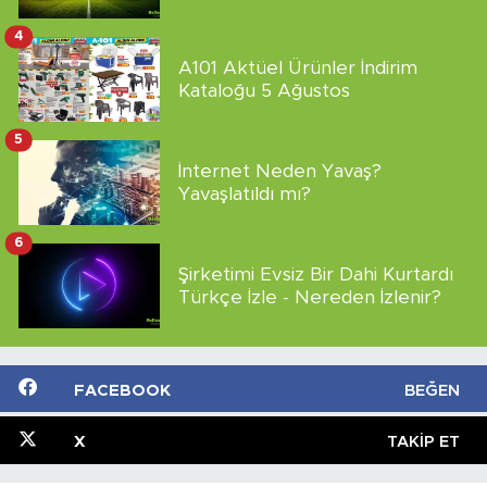
4
A101 Aktüel Ürünler İndirim
Kataloğu 5 Ağustos
5
İnternet Neden Yavaş?
Yavaşlatıldı mı?
6
Şirketimi Evsiz Bir Dahi Kurtardı
Türkçe İzle - Nereden İzlenir?
FACEBOOK
BEĞEN
X
TAKIP ET