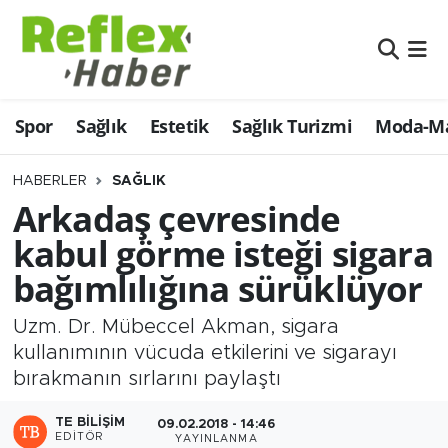
Eğitim
Nöbetçi Eczaneler
Spor
Sağlık
Estetik
Sağlık Turizmi
Moda-Ma
Estetik
Hava Durumu
Firmalardan
Namaz Vakitleri
HABERLER
SAĞLIK
Arkadaş çevresinde
Güncel
Trafik Durumu
kabul görme isteği sigara
bağımlılığına sürüklüyor
İş ve Ekonomi
Şampiyonlar Ligi Puan Durumu ve Fikstür
Uzm. Dr. Mübeccel Akman, sigara
Moda-Magazin-Eğlence
Tüm Manşetler
kullanımının vücuda etkilerini ve sigarayı
bırakmanın sırlarını paylaştı
Sağlık
Son Dakika Haberleri
TE BILIŞIM
09.02.2018 - 14:46
Sağlık Turizmi
Haber Arşivi
EDITÖR
YAYINLANMA