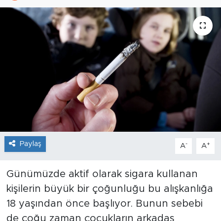
Sanat
Spor
Teknoloji
Paylaş
-
+
A
A
Günümüzde aktif olarak sigara kullanan
kişilerin büyük bir çoğunluğu bu alışkanlığa
18 yaşından önce başlıyor. Bunun sebebi
de çoğu zaman çocukların arkadaş