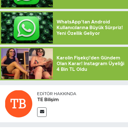
WhatsApp'tan Android
Kullanıcılarına Büyük Sürpriz!
Yeni Özellik Geliyor
Karolin Fişekçi'den Gündem
Olan Karar! Instagram Üyeliği
4 Bin TL Oldu
EDITÖR HAKKINDA
TE Bilişim