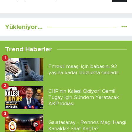
Yükleniyor...
Trend Haberler
1
Emekli maaşı için babasını 92
yaşına kadar buzlukta sakladı!
2
CHP'nin Kalesi Gidiyor! Cemil
Tugay İçin Gündem Yaratacak
AKP İddiası
3
Galatasaray - Rennes Maçı Hangi
Kanalda? Saat Kaçta?