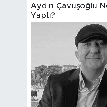
Aydın Çavuşoğlu N
Yaptı?