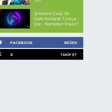
mı?
Şirketimi Evsiz Bir
Dahi Kurtardı Türkçe
İzle - Nereden İzlenir?
FACEBOOK
BEĞEN
X
TAKIP ET