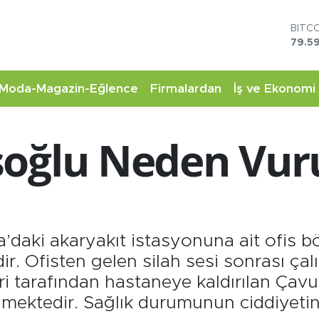
DOL
45,4
EUR
53,3
STER
Moda-Magazin-Eğlence
Firmalardan
İş ve Ekonomi
61,6
G.AL
6862
şoğlu Neden Vur
BİST
14.5
BITC
79.59
daki akaryakıt istasyonuna ait ofis b
. Ofisten gelen silah sesi sonrası çalış
leri tarafından hastaneye kaldırılan Ça
ilmektedir. Sağlık durumunun ciddiyetin