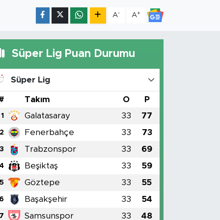
-
+
A
A
Süper Lig Puan Durumu
Süper Lig
#
Takım
O
P
Galatasaray
33
77
1
Fenerbahçe
33
73
2
Trabzonspor
33
69
3
Beşiktaş
33
59
4
Göztepe
33
55
5
Başakşehir
33
54
6
Samsunspor
33
48
7