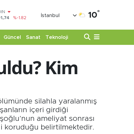
°
AR
10
İstanbul
3620
%0.02
O
8690
%0.19
LİN
Güncel
Sanat
Teknoloji
0380
%0.18
TIN
,09000
%0.19
uldu? Kim
100
98,00
%0
OIN
1,74
%-1.82
ölümünde silahla yaralanmış
anların içeri girdiği
vuşoğlu’nun ameliyat sonrası
i koruduğu belirtilmektedir.