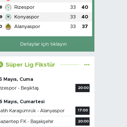
Rizespor
33
40
8
Konyaspor
33
40
9
Alanyaspor
33
37
0
Detaylar için tıklayın
Süper Lig Fikstür
5 Mayıs, Cuma
izespor - Beşiktaş
20:00
6 Mayıs, Cumartesi
atih Karagümrük - Alanyaspor
17:00
aziantep FK - Başakşehir
20:00