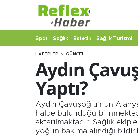
Eğitim
Nöbetçi Eczaneler
Spor
Sağlık
Estetik
Sağlık Turizmi
Estetik
Hava Durumu
HABERLER
GÜNCEL
Firmalardan
Namaz Vakitleri
Aydın Çavu
Güncel
Trafik Durumu
Yaptı?
İş ve Ekonomi
Şampiyonlar Ligi Puan Durumu ve Fikstür
Moda-Magazin-Eğlence
Tüm Manşetler
Aydın Çavuşoğlu’nun Alanya’
halde bulunduğu bilinmektedir
Sağlık
Son Dakika Haberleri
aktarılmaktadır. Sağlık ekip
yoğun bakıma alındığı bildir
Sağlık Turizmi
Haber Arşivi