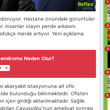
1
r dönüyor. Hastane önündeki görüntüler
2
r. İnsanlar olayın perde arkasını
yüdükçe merak artıyor. Yeni açıklama
3
endromu Neden Olur?
le
4
 akaryakıt istasyonuna ait ofis
lde bulunduğu bilinmektedir. Ofisten
5
n içeri girdiği aktarılmaktadır. Sağlık
ldırılan Çavuşoğlu’nun ameliyat sonrası