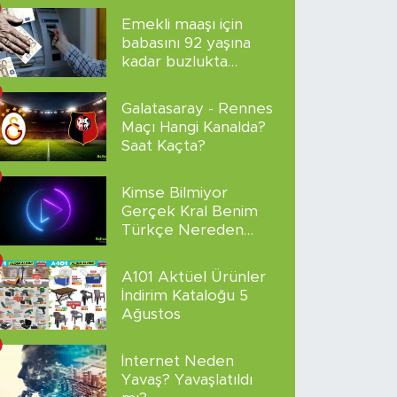
Emekli maaşı için
babasını 92 yaşına
kadar buzlukta
sakladı!
Galatasaray - Rennes
Maçı Hangi Kanalda?
Saat Kaçta?
Kimse Bilmiyor
Gerçek Kral Benim
Türkçe Nereden
İzlenir?
A101 Aktüel Ürünler
İndirim Kataloğu 5
Ağustos
İnternet Neden
Yavaş? Yavaşlatıldı