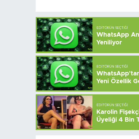
EDITÖRÜN SEÇTIĞI
WhatsApp And
Yeniliyor
EDITÖRÜN SEÇTIĞI
WhatsApp'tan 
Yeni Özellik G
EDITÖRÜN SEÇTIĞI
Karolin Fişek
Üyeliği 4 Bin