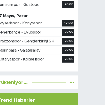
amsunspor - Göztepe
20:00
7 Mayıs, Pazar
ayserispor - Konyaspor
17:00
enerbahçe - Eyüpspor
20:00
rabzonspor - Gençlerbirliği S.K.
20:00
asımpaşa - Galatasaray
20:00
ntalyaspor - Kocaelispor
20:00
ükleniyor...
Trend Haberler