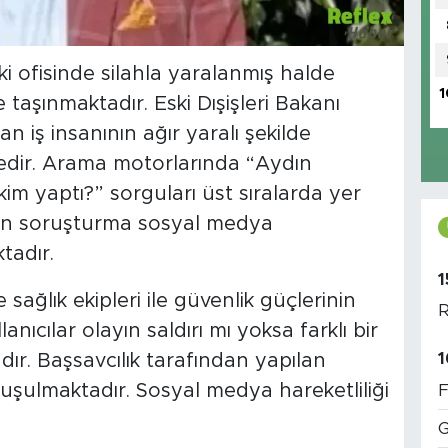
 ofisinde silahla yaralanmış halde
1
aşınmaktadır. Eski Dışişleri Bakanı
 iş insanının ağır yaralı şekilde
ktedir. Arama motorlarında “Aydın
im yaptı?” sorguları üst sıralarda yer
ılan soruşturma sosyal medya
tadır.
1
sağlık ekipleri ile güvenlik güçlerinin
R
anıcılar olayın saldırı mı yoksa farklı bir
1
ır. Başsavcılık tarafından yapılan
uşulmaktadır. Sosyal medya hareketliliği
F
G