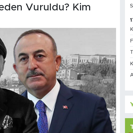
eden Vuruldu? Kim
S
1
K
F
T
K
A
Y