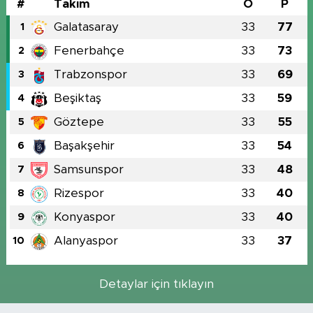
#
Takım
O
P
Galatasaray
33
77
1
Fenerbahçe
33
73
2
Trabzonspor
33
69
3
Beşiktaş
33
59
4
Göztepe
33
55
5
Başakşehir
33
54
6
Samsunspor
33
48
7
Rizespor
33
40
8
Konyaspor
33
40
9
Alanyaspor
33
37
10
Detaylar için tıklayın