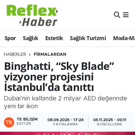
Eğitim
Nöbetçi Eczaneler
Spor
Sağlık
Estetik
Sağlık Turizmi
Moda-Ma
Estetik
Hava Durumu
Firmalardan
Namaz Vakitleri
HABERLER
FIRMALARDAN
Binghatti, “Sky Blade”
Güncel
Trafik Durumu
vizyoner projesini
İstanbul’da tanıttı
İş ve Ekonomi
Şampiyonlar Ligi Puan Durumu ve Fikstür
Dubai’nin kalbinde 2 milyar AED değerinde
Moda-Magazin-Eğlence
Tüm Manşetler
yeni bir ikon
Sağlık
Son Dakika Haberleri
TE BILIŞIM
08.09.2025 - 17:24
05.11.2025 - 00:11
EDITÖR
YAYINLANMA
GÜNCELLEME
Sağlık Turizmi
Haber Arşivi