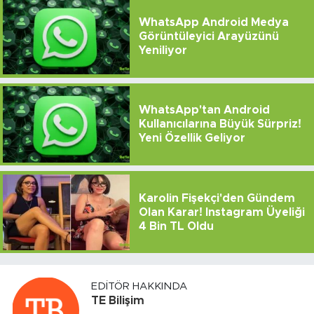
WhatsApp Android Medya
Görüntüleyici Arayüzünü
Yeniliyor
WhatsApp'tan Android
Kullanıcılarına Büyük Sürpriz!
Yeni Özellik Geliyor
Karolin Fişekçi'den Gündem
Olan Karar! Instagram Üyeliği
4 Bin TL Oldu
EDITÖR HAKKINDA
TE Bilişim