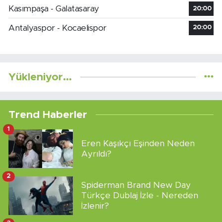
Kasımpaşa - Galatasaray
20:00
Antalyaspor - Kocaelispor
20:00
Yükleniyor...
Trend Haberler
1
Eren Kaşıkçı Eşinden Neden
Ayrıldı?
2
Spiderman Brand New Day
Türkçe Dublaj İzle - Nereden
İzlenir?