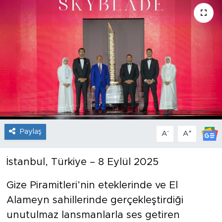
Sanat
Spor
Teknoloji
Paylaş
-
+
A
A
İstanbul, Türkiye – 8 Eylül 2025
Gize Piramitleri’nin eteklerinde ve El
Alameyn sahillerinde gerçekleştirdiği
unutulmaz lansmanlarla ses getiren