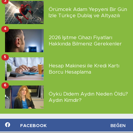
3
Örümcek Adam Yepyeni Bir Gün
İzle Türkçe Dublaj ve Altyazılı
4
2026 İşitme Cihazı Fiyatları
Hakkında Bilmeniz Gerekenler
5
Hesap Makinesi ile Kredi Kartı
Borcu Hesaplama
6
Öykü Didem Aydın Neden Öldü?
Aydın Kimdir?
FACEBOOK
BEĞEN