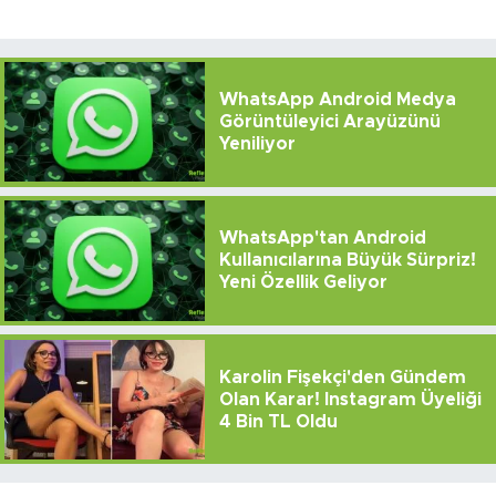
WhatsApp Android Medya
Görüntüleyici Arayüzünü
Yeniliyor
WhatsApp'tan Android
Kullanıcılarına Büyük Sürpriz!
Yeni Özellik Geliyor
Karolin Fişekçi'den Gündem
Olan Karar! Instagram Üyeliği
4 Bin TL Oldu