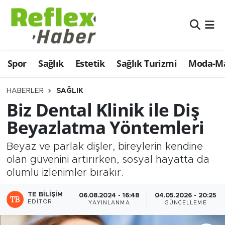
Eğitim
Nöbetçi Eczaneler
Spor
Sağlık
Estetik
Sağlık Turizmi
Moda-Ma
Estetik
Hava Durumu
Firmalardan
Namaz Vakitleri
HABERLER
SAĞLIK
Biz Dental Klinik ile Diş
Güncel
Trafik Durumu
Beyazlatma Yöntemleri
İş ve Ekonomi
Şampiyonlar Ligi Puan Durumu ve Fikstür
Beyaz ve parlak dişler, bireylerin kendine
olan güvenini artırırken, sosyal hayatta da
Moda-Magazin-Eğlence
Tüm Manşetler
olumlu izlenimler bırakır.
Sağlık
Son Dakika Haberleri
TE BILIŞIM
06.08.2024 - 16:48
04.05.2026 - 20:25
EDITÖR
YAYINLANMA
GÜNCELLEME
Sağlık Turizmi
Haber Arşivi