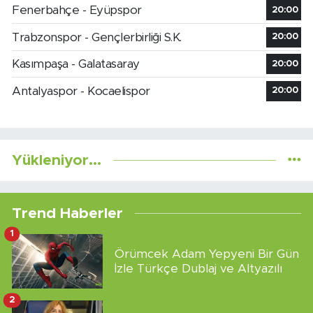
Fenerbahçe - Eyüpspor
20:00
Trabzonspor - Gençlerbirliği S.K.
20:00
Kasımpaşa - Galatasaray
20:00
Antalyaspor - Kocaelispor
20:00
Yükleniyor...
Trend Haberler
1
Örümcek Adam Yepyeni Bir Gün
İzle Türkçe Dublaj ve Altyazılı
2