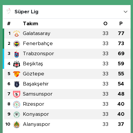
Süper Lig
#
Takım
O
P
Galatasaray
33
77
1
Fenerbahçe
33
73
2
Trabzonspor
33
69
3
Beşiktaş
33
59
4
Göztepe
33
55
5
Başakşehir
33
54
6
Samsunspor
33
48
7
Rizespor
33
40
8
Konyaspor
33
40
9
Alanyaspor
33
37
10