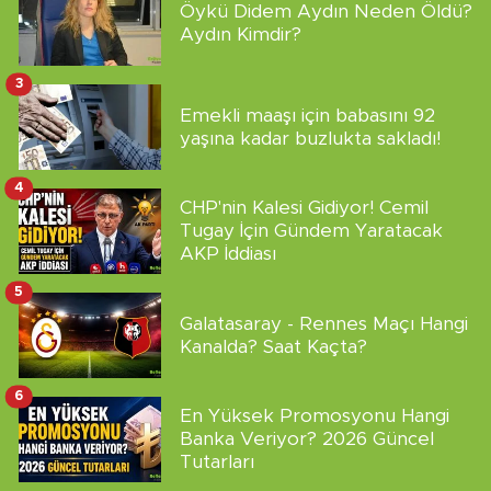
Öykü Didem Aydın Neden Öldü?
Aydın Kimdir?
3
Emekli maaşı için babasını 92
yaşına kadar buzlukta sakladı!
4
CHP'nin Kalesi Gidiyor! Cemil
Tugay İçin Gündem Yaratacak
AKP İddiası
5
Galatasaray - Rennes Maçı Hangi
Kanalda? Saat Kaçta?
6
En Yüksek Promosyonu Hangi
Banka Veriyor? 2026 Güncel
Tutarları