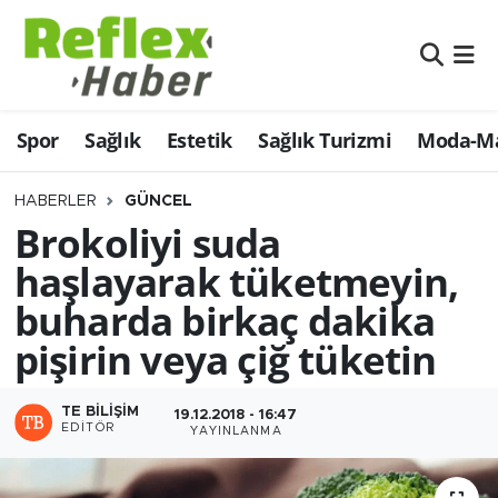
Eğitim
Nöbetçi Eczaneler
Spor
Sağlık
Estetik
Sağlık Turizmi
Moda-Ma
Estetik
Hava Durumu
Firmalardan
Namaz Vakitleri
HABERLER
GÜNCEL
Brokoliyi suda
Güncel
Trafik Durumu
haşlayarak tüketmeyin,
buharda birkaç dakika
İş ve Ekonomi
Şampiyonlar Ligi Puan Durumu ve Fikstür
pişirin veya çiğ tüketin
Moda-Magazin-Eğlence
Tüm Manşetler
TE BILIŞIM
19.12.2018 - 16:47
Sağlık
Son Dakika Haberleri
EDITÖR
YAYINLANMA
Sağlık Turizmi
Haber Arşivi