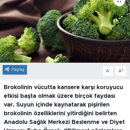
Sanat
Spor
Teknoloji
Paylaş
-
+
A
A
Brokolinin vücutta kansere karşı koruyucu
etkisi başta olmak üzere birçok faydası
var. Suyun içinde kaynatarak pişirilen
brokolinin özelliklerini yitirdiğini belirten
Anadolu Sağlık Merkezi Beslenme ve Diyet