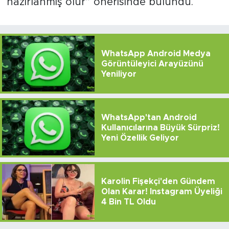
hazırlanmış olur” önerisinde bulundu.
WhatsApp Android Medya
Görüntüleyici Arayüzünü
Yeniliyor
WhatsApp'tan Android
Kullanıcılarına Büyük Sürpriz!
Yeni Özellik Geliyor
Karolin Fişekçi'den Gündem
Olan Karar! Instagram Üyeliği
4 Bin TL Oldu