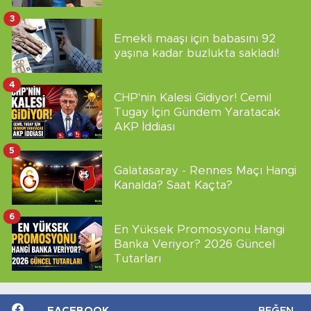
3
Emekli maaşı için babasını 92
yaşına kadar buzlukta sakladı!
4
CHP'nin Kalesi Gidiyor! Cemil
Tugay İçin Gündem Yaratacak
AKP İddiası
5
Galatasaray - Rennes Maçı Hangi
Kanalda? Saat Kaçta?
6
En Yüksek Promosyonu Hangi
Banka Veriyor? 2026 Güncel
Tutarları
FACEBOOK
BEĞEN