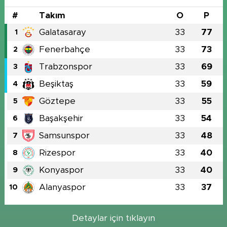
#
Takım
O
P
Galatasaray
33
77
1
Fenerbahçe
33
73
2
Trabzonspor
33
69
3
Beşiktaş
33
59
4
Göztepe
33
55
5
Başakşehir
33
54
6
Samsunspor
33
48
7
Rizespor
33
40
8
Konyaspor
33
40
9
Alanyaspor
33
37
10
Detaylar için tıklayın