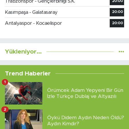
Trabzonspor - Gençlerbirliği S.K.
20:00
Kasımpaşa - Galatasaray
20:00
Antalyaspor - Kocaelispor
20:00
Yükleniyor...
Trend Haberler
1
Örümcek Adam Yepyeni Bir Gün
İzle Türkçe Dublaj ve Altyazılı
2
Öykü Didem Aydın Neden Öldü?
Aydın Kimdir?