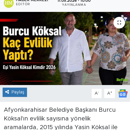
HABER MERKEZI
11.05.2026 - 10:00
EDITÖR
YAYINLANMA
Sanat
Spor
Teknoloji
Paylaş
-
+
A
A
Afyonkarahisar Belediye Başkanı Burcu
Köksal'ın evlilik sayısına yönelik
aramalarda, 2015 yılında Yasin Köksal ile