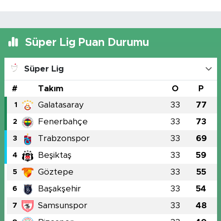
Süper Lig Puan Durumu
Süper Lig
#
Takım
O
P
Galatasaray
33
77
1
Fenerbahçe
33
73
2
Trabzonspor
33
69
3
Beşiktaş
33
59
4
Göztepe
33
55
5
Başakşehir
33
54
6
Samsunspor
33
48
7