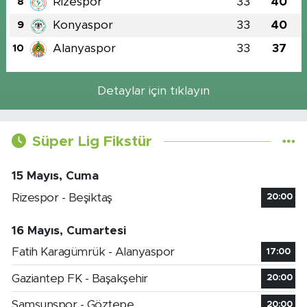
Rizespor
33
40
8
Konyaspor
33
40
9
Alanyaspor
33
37
10
Detaylar için tıklayın
Süper Lig Fikstür
15 Mayıs, Cuma
Rizespor - Beşiktaş
20:00
16 Mayıs, Cumartesi
Fatih Karagümrük - Alanyaspor
17:00
Gaziantep FK - Başakşehir
20:00
Samsunspor - Göztepe
20:00