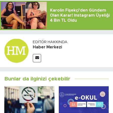
Karolin Fişekçi'den Gündem
Olan Karar! Instagram Üyeliği
4 Bin TL Oldu
EDITÖR HAKKINDA
Haber Merkezi
Bunlar da ilginizi çekebilir