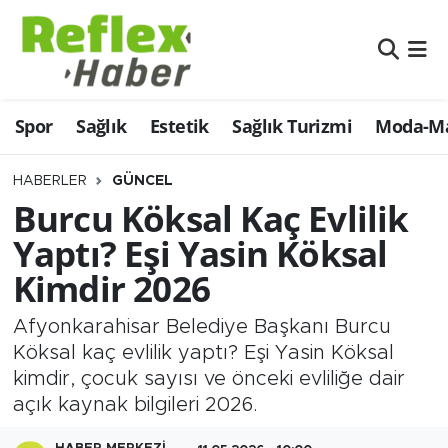
Eğitim
Nöbetçi Eczaneler
Spor
Sağlık
Estetik
Sağlık Turizmi
Moda-Ma
Estetik
Hava Durumu
Firmalardan
Namaz Vakitleri
HABERLER
GÜNCEL
Burcu Köksal Kaç Evlilik
Güncel
Trafik Durumu
Yaptı? Eşi Yasin Köksal
Kimdir 2026
İş ve Ekonomi
Şampiyonlar Ligi Puan Durumu ve Fikstür
Afyonkarahisar Belediye Başkanı Burcu
Moda-Magazin-Eğlence
Tüm Manşetler
Köksal kaç evlilik yaptı? Eşi Yasin Köksal
kimdir, çocuk sayısı ve önceki evliliğe dair
Sağlık
Son Dakika Haberleri
açık kaynak bilgileri 2026.
Sağlık Turizmi
Haber Arşivi