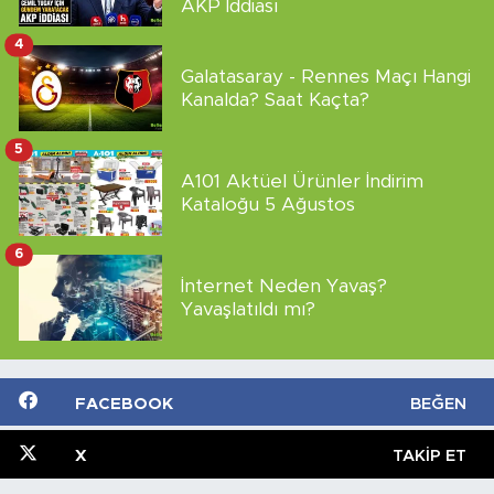
AKP İddiası
4
Galatasaray - Rennes Maçı Hangi
Kanalda? Saat Kaçta?
5
A101 Aktüel Ürünler İndirim
Kataloğu 5 Ağustos
6
İnternet Neden Yavaş?
Yavaşlatıldı mı?
FACEBOOK
BEĞEN
X
TAKIP ET