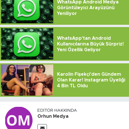
WhatsApp Android Medya
Görüntüleyici Arayüzünü
Yeniliyor
WhatsApp'tan Android
Kullanıcılarına Büyük Sürpriz!
Yeni Özellik Geliyor
Karolin Fişekçi'den Gündem
Olan Karar! Instagram Üyeliği
4 Bin TL Oldu
EDITÖR HAKKINDA
Orhun Medya