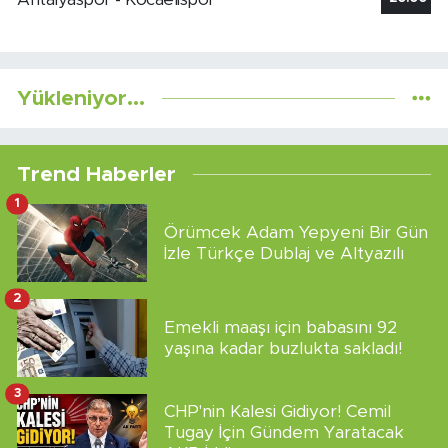
Yükleniyor...
Trend Haberler
1
Örümcek Adam Yepyeni Bir Gün
İzle Türkçe Dublaj ve Altyazılı
2
Emekli maaşı için babasını 92
yaşına kadar buzlukta sakladı!
3
CHP'nin Kalesi Gidiyor! Cemil
Tugay İçin Gündem Yaratacak