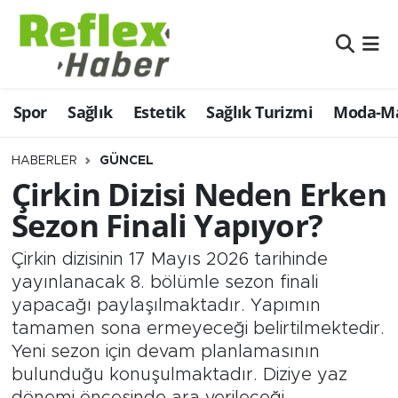
Eğitim
Nöbetçi Eczaneler
Spor
Sağlık
Estetik
Sağlık Turizmi
Moda-Ma
Estetik
Hava Durumu
Firmalardan
Namaz Vakitleri
HABERLER
GÜNCEL
Çirkin Dizisi Neden Erken
Güncel
Trafik Durumu
Sezon Finali Yapıyor?
İş ve Ekonomi
Şampiyonlar Ligi Puan Durumu ve Fikstür
Çirkin dizisinin 17 Mayıs 2026 tarihinde
yayınlanacak 8. bölümle sezon finali
Moda-Magazin-Eğlence
Tüm Manşetler
yapacağı paylaşılmaktadır. Yapımın
tamamen sona ermeyeceği belirtilmektedir.
Sağlık
Son Dakika Haberleri
Yeni sezon için devam planlamasının
bulunduğu konuşulmaktadır. Diziye yaz
Sağlık Turizmi
Haber Arşivi