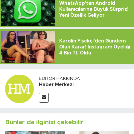
WhatsApp'tan Android
Kullanıcılarına Büyük Sürpriz!
Yeni Özellik Geliyor
Karolin Fişekçi'den Gündem
Olan Karar! Instagram Üyeliği
4 Bin TL Oldu
EDITÖR HAKKINDA
Haber Merkezi
Bunlar da ilginizi çekebilir