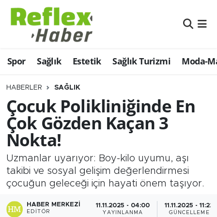
Eğitim
Nöbetçi Eczaneler
Spor
Sağlık
Estetik
Sağlık Turizmi
Moda-Ma
Estetik
Hava Durumu
Firmalardan
Namaz Vakitleri
HABERLER
SAĞLIK
Çocuk Polikliniğinde En
Güncel
Trafik Durumu
Çok Gözden Kaçan 3
Nokta!
İş ve Ekonomi
Şampiyonlar Ligi Puan Durumu ve Fikstür
Uzmanlar uyarıyor: Boy-kilo uyumu, aşı
Moda-Magazin-Eğlence
Tüm Manşetler
takibi ve sosyal gelişim değerlendirmesi
çocuğun geleceği için hayati önem taşıyor.
Sağlık
Son Dakika Haberleri
HABER MERKEZI
11.11.2025 - 04:00
11.11.2025 - 11:22
Sağlık Turizmi
Haber Arşivi
EDITÖR
YAYINLANMA
GÜNCELLEME