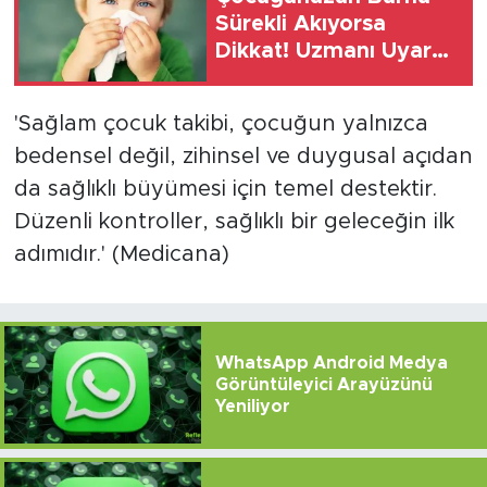
Sürekli Akıyorsa
Dikkat! Uzmanı Uyardı:
Okul Başarısını Bile
Etkileyebilir
'Sağlam çocuk takibi, çocuğun yalnızca
bedensel değil, zihinsel ve duygusal açıdan
da sağlıklı büyümesi için temel destektir.
Düzenli kontroller, sağlıklı bir geleceğin ilk
adımıdır.' (Medicana)
WhatsApp Android Medya
Görüntüleyici Arayüzünü
Yeniliyor