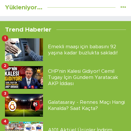
Yükleniyor...
Trend Haberler
1
Emekli maaşı için babasını 92
yaşına kadar buzlukta sakladı!
2
CHP'nin Kalesi Gidiyor! Cemil
Tugay İçin Gündem Yaratacak
AKP İddiası
3
Galatasaray - Rennes Maçı Hangi
Kanalda? Saat Kaçta?
4
A101 Aktüel Ürünler İndirim