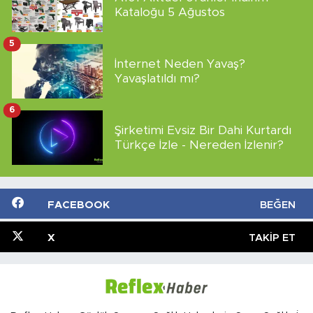
Kataloğu 5 Ağustos
5
İnternet Neden Yavaş?
Yavaşlatıldı mı?
6
Şirketimi Evsiz Bir Dahi Kurtardı
Türkçe İzle - Nereden İzlenir?
FACEBOOK
BEĞEN
X
TAKIP ET