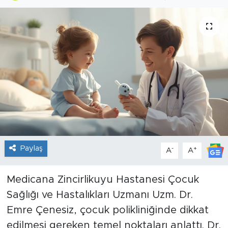
Sanat
Spor
Teknoloji
Paylaş
-
+
A
A
Medicana Zincirlikuyu Hastanesi Çocuk
Sağlığı ve Hastalıkları Uzmanı Uzm. Dr.
Emre Çenesiz, çocuk polikliniğinde dikkat
edilmesi gereken temel noktaları anlattı. Dr.