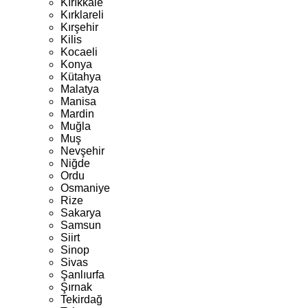
Kırıkkale
Kırklareli
Kırşehir
Kilis
Kocaeli
Konya
Kütahya
Malatya
Manisa
Mardin
Muğla
Muş
Nevşehir
Niğde
Ordu
Osmaniye
Rize
Sakarya
Samsun
Siirt
Sinop
Sivas
Şanlıurfa
Şırnak
Tekirdağ