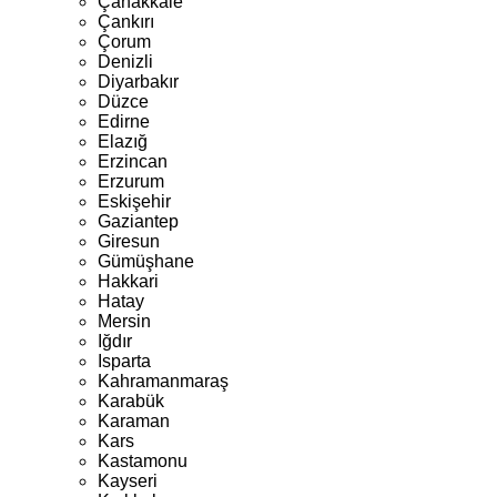
Çanakkale
Çankırı
Çorum
Denizli
Diyarbakır
Düzce
Edirne
Elazığ
Erzincan
Erzurum
Eskişehir
Gaziantep
Giresun
Gümüşhane
Hakkari
Hatay
Mersin
Iğdır
Isparta
Kahramanmaraş
Karabük
Karaman
Kars
Kastamonu
Kayseri