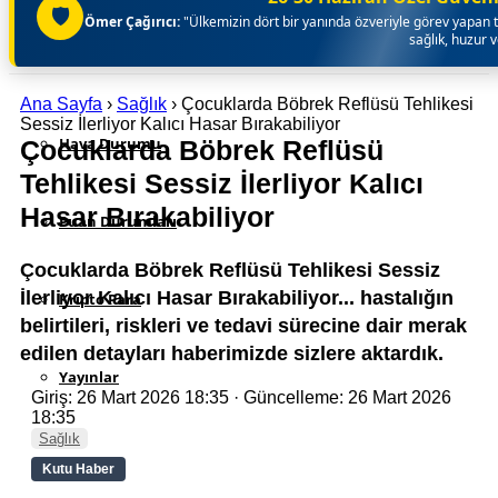
🛡️
Ömer Çağırıcı:
"Ülkemizin dört bir yanında özveriyle görev yapan t
sağlık, huzur 
Namaz Vakitleri
Ana Sayfa
›
Sağlık
›
Çocuklarda Böbrek Reflüsü Tehlikesi
Sessiz İlerliyor Kalıcı Hasar Bırakabiliyor
Hava Durumu
Çocuklarda Böbrek Reflüsü
Tehlikesi Sessiz İlerliyor Kalıcı
Hasar Bırakabiliyor
Puan Durumları
Çocuklarda Böbrek Reflüsü Tehlikesi Sessiz
İlerliyor Kalıcı Hasar Bırakabiliyor... hastalığın
Kripto Para
belirtileri, riskleri ve tedavi sürecine dair merak
edilen detayları haberimizde sizlere aktardık.
Yayınlar
Giriş: 26 Mart 2026 18:35
· Güncelleme: 26 Mart 2026
18:35
Sağlık
Kutu Haber