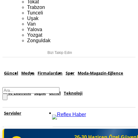
Tokat
Trabzon
Tunceli
Uşak
Van
Yalova
Yozgat
Zonguldak
Bizi Takip Edin
Güncel
Medya
Firmalardan
Spor
Moda-Magazin-Eğlence
İş ve Ekonomi
Sağlık
Genel
Teknoloji
Servisler
Nöbetçi Eczaneler
26-30 Haziran Özel Güven