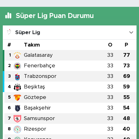
Süper Lig Puan Durumu
Süper Lig
#
Takım
O
P
Galatasaray
33
77
1
Fenerbahçe
33
73
2
Trabzonspor
33
69
3
Beşiktaş
33
59
4
Göztepe
33
55
5
Başakşehir
33
54
6
Samsunspor
33
48
7
Rizespor
33
40
8