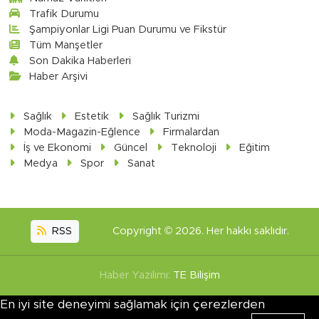
Trafik Durumu
Şampiyonlar Ligi Puan Durumu ve Fikstür
Tüm Manşetler
Son Dakika Haberleri
Haber Arşivi
Sağlık
Estetik
Sağlık Turizmi
Moda-Magazin-Eğlence
Firmalardan
İş ve Ekonomi
Güncel
Teknoloji
Eğitim
Medya
Spor
Sanat
RSS
Copyright © 2026. Her hakkı saklıdır.
Haber Yazılımı:
TE Bilişim
En iyi site deneyimi sağlamak için çerezlerden