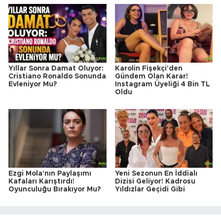
Yıllar Sonra Damat Oluyor:
Karolin Fişekçi'den
Cristiano Ronaldo Sonunda
Gündem Olan Karar!
Evleniyor Mu?
Instagram Üyeliği 4 Bin TL
Oldu
Ezgi Mola'nın Paylaşımı
Yeni Sezonun En İddialı
Kafaları Karıştırdı!
Dizisi Geliyor! Kadrosu
Oyunculuğu Bırakıyor Mu?
Yıldızlar Geçidi Gibi