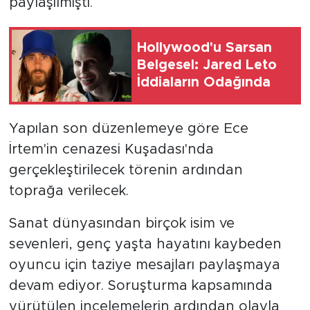
paylaşılmıştı.
Hollywood'u Sarsan
Belgesel: Jared Leto
İddiaların Odağında
Yapılan son düzenlemeye göre Ece
İrtem'in cenazesi Kuşadası'nda
gerçekleştirilecek törenin ardından
toprağa verilecek.
Sanat dünyasından birçok isim ve
sevenleri, genç yaşta hayatını kaybeden
oyuncu için taziye mesajları paylaşmaya
devam ediyor. Soruşturma kapsamında
yürütülen incelemelerin ardından olayla