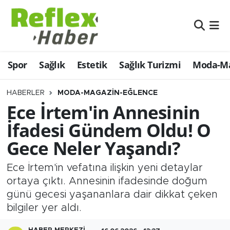
Eğitim
Nöbetçi Eczaneler
Spor
Sağlık
Estetik
Sağlık Turizmi
Moda-Ma
Estetik
Hava Durumu
Firmalardan
Namaz Vakitleri
HABERLER
MODA-MAGAZIN-EĞLENCE
Ece İrtem'in Annesinin
Güncel
Trafik Durumu
İfadesi Gündem Oldu! O
Gece Neler Yaşandı?
İş ve Ekonomi
Şampiyonlar Ligi Puan Durumu ve Fikstür
Ece İrtem'in vefatına ilişkin yeni detaylar
Moda-Magazin-Eğlence
Tüm Manşetler
ortaya çıktı. Annesinin ifadesinde doğum
günü gecesi yaşananlara dair dikkat çeken
Sağlık
Son Dakika Haberleri
bilgiler yer aldı.
Sağlık Turizmi
Haber Arşivi