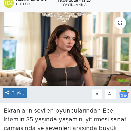
HABER MERKEZI
16.06.2026 - 13:27
EDITÖR
YAYINLANMA
Sanat
Spor
Teknoloji
Paylaş
-
+
A
A
Ekranların sevilen oyuncularından Ece
İrtem'in 35 yaşında yaşamını yitirmesi sanat
camiasında ve sevenleri arasında büyük