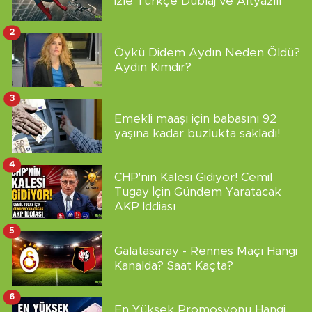
İzle Türkçe Dublaj ve Altyazılı
2
Öykü Didem Aydın Neden Öldü?
Aydın Kimdir?
3
Emekli maaşı için babasını 92
yaşına kadar buzlukta sakladı!
4
CHP'nin Kalesi Gidiyor! Cemil
Tugay İçin Gündem Yaratacak
AKP İddiası
5
Galatasaray - Rennes Maçı Hangi
Kanalda? Saat Kaçta?
6
En Yüksek Promosyonu Hangi