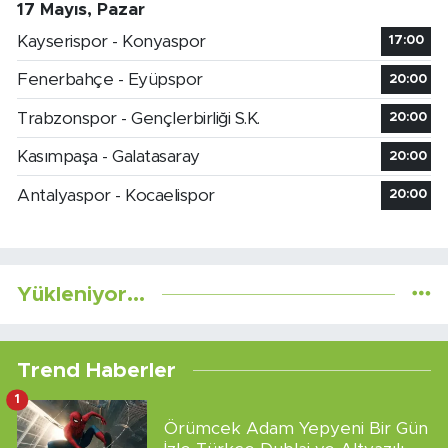
17 Mayıs, Pazar
Kayserispor - Konyaspor
17:00
Fenerbahçe - Eyüpspor
20:00
Trabzonspor - Gençlerbirliği S.K.
20:00
Kasımpaşa - Galatasaray
20:00
Antalyaspor - Kocaelispor
20:00
Yükleniyor...
Trend Haberler
1
Örümcek Adam Yepyeni Bir Gün