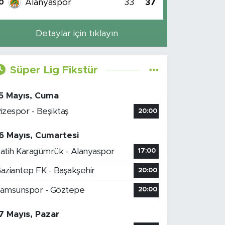
Alanyaspor
33
37
0
Detaylar için tıklayın
Süper Lig Fikstür
5 Mayıs, Cuma
izespor - Beşiktaş
20:00
6 Mayıs, Cumartesi
atih Karagümrük - Alanyaspor
17:00
aziantep FK - Başakşehir
20:00
amsunspor - Göztepe
20:00
7 Mayıs, Pazar