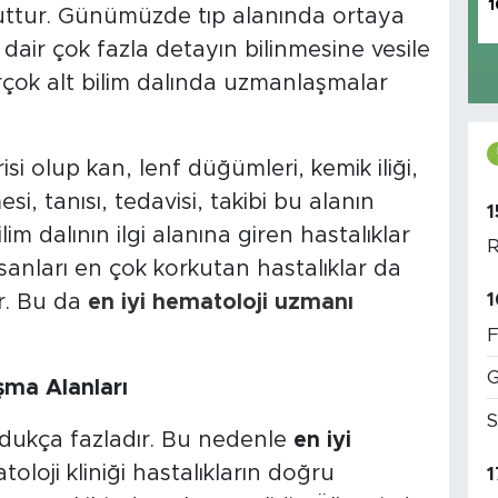
1
mevcuttur. Günümüzde tıp alanında ortaya
air çok fazla detayın bilinmesine vesile
rçok alt bilim dalında uzmanlaşmalar
isi olup kan, lenf düğümleri, kemik iliği,
esi, tanısı, tedavisi, takibi bu alanın
1
im dalının ilgi alanına giren hastalıklar
R
nsanları en çok korkutan hastalıklar da
1
r. Bu da
en iyi hematoloji uzmanı
F
G
şma Alanları
S
oldukça fazladır. Bu nedenle
en iyi
toloji kliniği hastalıkların doğru
1