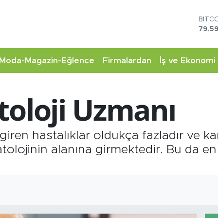
BITC
79.59
DOL
45,4
EUR
Moda-Magazin-Eğlence
Firmalardan
İş ve Ekonomi
53,3
STER
61,6
toloji Uzmanı
G.AL
6862
BİST
14.5
 giren hastalıklar oldukça fazladır ve k
tolojinin alanına girmektedir. Bu da en