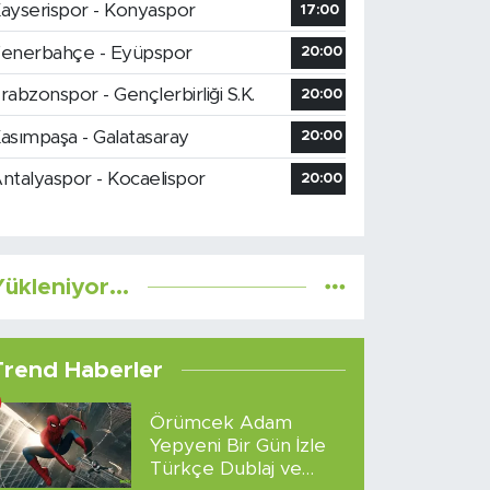
ayserispor - Konyaspor
17:00
enerbahçe - Eyüpspor
20:00
rabzonspor - Gençlerbirliği S.K.
20:00
asımpaşa - Galatasaray
20:00
ntalyaspor - Kocaelispor
20:00
ükleniyor...
Trend Haberler
Örümcek Adam
Yepyeni Bir Gün İzle
Türkçe Dublaj ve