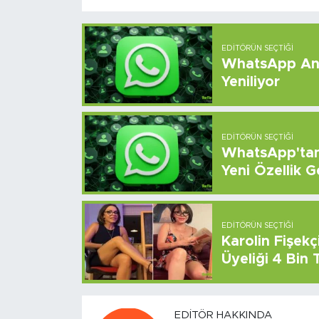
EDITÖRÜN SEÇTIĞI
WhatsApp And
Yeniliyor
EDITÖRÜN SEÇTIĞI
WhatsApp'tan 
Yeni Özellik G
EDITÖRÜN SEÇTIĞI
Karolin Fişek
Üyeliği 4 Bin
EDITÖR HAKKINDA