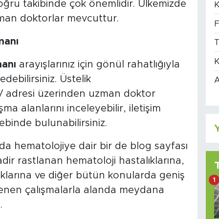
oğru takibinde çok önemlidir. Ülkemizde
K
an doktorlar mevcuttur.
F
manı
T
K
manı
arayışlarınız için gönül rahatlığıyla
debilirsiniz. Üstelik
A
/
adresi üzerinden uzman doktor
şma alanlarını inceleyebilir, iletişim
lebinde bulunabilirsiniz.
Y
a hematolojiye dair bir de blog sayfası
dir rastlanan hematoloji hastalıklarına,
nlıklarına ve diğer bütün konularda geniş
1
cellenen çalışmalarla alanda meydana
.