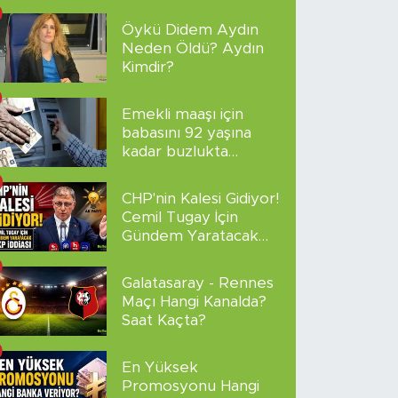
Altyazılı
Öykü Didem Aydın
Neden Öldü? Aydın
Kimdir?
Emekli maaşı için
babasını 92 yaşına
kadar buzlukta
sakladı!
CHP'nin Kalesi Gidiyor!
Cemil Tugay İçin
Gündem Yaratacak
AKP İddiası
Galatasaray - Rennes
Maçı Hangi Kanalda?
Saat Kaçta?
En Yüksek
Promosyonu Hangi