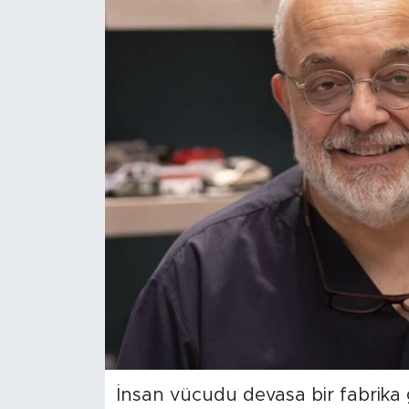
Sanat
Spor
Teknoloji
İnsan vücudu devasa bir fabrika g