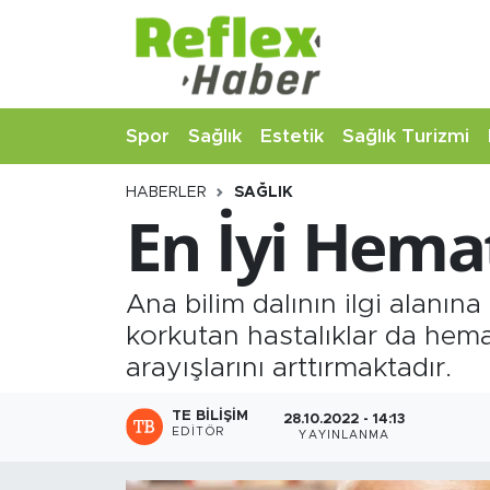
Eğitim
Nöbetçi Eczaneler
Spor
Sağlık
Estetik
Sağlık Turizmi
Estetik
Hava Durumu
HABERLER
SAĞLIK
Firmalardan
Namaz Vakitleri
En İyi Hema
Güncel
Trafik Durumu
Ana bilim dalının ilgi alanına
İş ve Ekonomi
Şampiyonlar Ligi Puan Durumu ve Fikstür
korkutan hastalıklar da hema
Moda-Magazin-Eğlence
Tüm Manşetler
arayışlarını arttırmaktadır.
Sağlık
Son Dakika Haberleri
TE BILIŞIM
28.10.2022 - 14:13
EDITÖR
YAYINLANMA
Sağlık Turizmi
Haber Arşivi