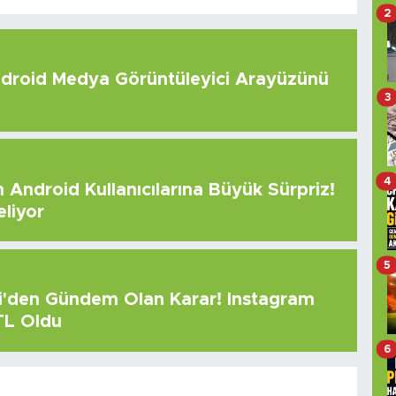
2
roid Medya Görüntüleyici Arayüzünü
3
4
Android Kullanıcılarına Büyük Sürpriz!
eliyor
5
çi'den Gündem Olan Karar! Instagram
 TL Oldu
6