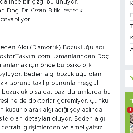
nda ince bir çizgi bulunuyor.
K
Doç. Dr. Ozan Bitik, estetik
F
 cevaplıyor.
T
K
Beden Algı (Dismorfik) Bozukluğu adı
A
. DoktorTakvimi.com uzmanlarından Doç.
nı anlamak için önce bu psikolojik
 söylüyor. Beden algı bozukluğu olan
Y
fiziki soruna takılıp bununla meşgul
r bozukluk olsa da, bazı durumlarda bu
resi ne de doktorlar göremiyor. Çünkü
 kusur olarak algıladığı şey aslında
1
te olan detayları oluyor. Beden algı
 cerrahi girişimlerden ve ameliyatsız