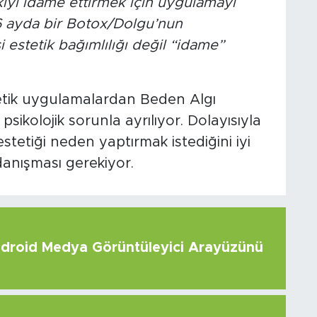
kiyi idame ettirmek için uygulamayı
 6 ayda bir Botox/Dolgu’nun
 estetik bağımlılığı değil “idame”
stetik uygulamalardan Beden Algı
psikolojik sorunla ayrılıyor. Dolayısıyla
estetiği neden yaptırmak istediğini iyi
anışması gerekiyor.
roid Medya Görüntüleyici Arayüzünü