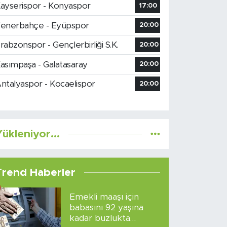
ayserispor - Konyaspor
17:00
enerbahçe - Eyüpspor
20:00
rabzonspor - Gençlerbirliği S.K.
20:00
asımpaşa - Galatasaray
20:00
ntalyaspor - Kocaelispor
20:00
ükleniyor...
Trend Haberler
Emekli maaşı için
babasını 92 yaşına
kadar buzlukta