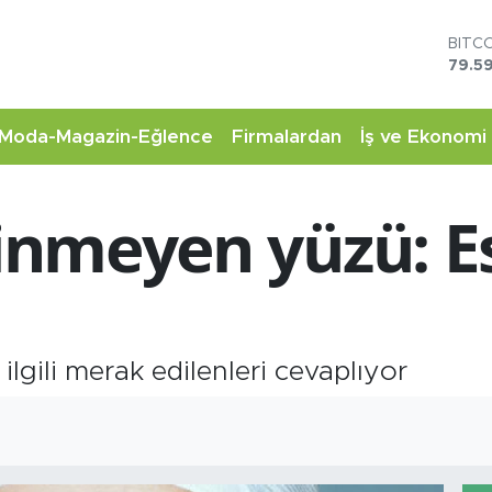
79.59
DOL
45,4
EUR
53,3
STER
Moda-Magazin-Eğlence
Firmalardan
İş ve Ekonomi
61,6
G.AL
6862
linmeyen yüzü: E
BİST
14.5
 ilgili merak edilenleri cevaplıyor