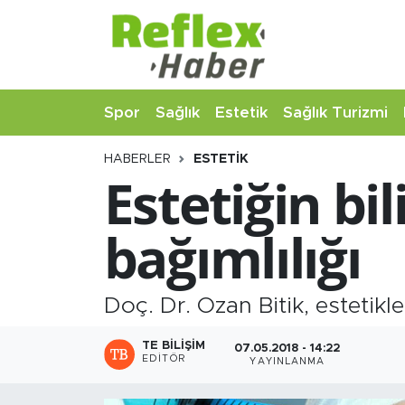
Eğitim
Nöbetçi Eczaneler
Spor
Sağlık
Estetik
Sağlık Turizmi
Estetik
Hava Durumu
HABERLER
ESTETIK
Firmalardan
Namaz Vakitleri
Estetiğin bi
Güncel
Trafik Durumu
bağımlılığı
İş ve Ekonomi
Şampiyonlar Ligi Puan Durumu ve Fikstür
Moda-Magazin-Eğlence
Tüm Manşetler
Doç. Dr. Ozan Bitik, estetikle
Sağlık
Son Dakika Haberleri
TE BILIŞIM
07.05.2018 - 14:22
EDITÖR
YAYINLANMA
Sağlık Turizmi
Haber Arşivi