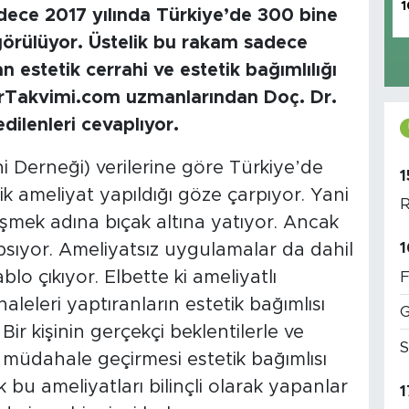
1
adece 2017 yılında Türkiye’de 300 bine
 görülüyor. Üstelik bu rakam sadece
n estetik cerrahi ve estetik bağımlılığı
torTakvimi.com uzmanlarından Doç. Dr.
edilenleri cevaplıyor.
hi Derneği) verilerine göre Türkiye’de
1
ik ameliyat yapıldığı göze çarpıyor. Yani
R
eşmek adına bıçak altına yatıyor. Ancak
1
sıyor. Ameliyatsız uygulamalar da dahil
blo çıkıyor. Elbette ki ameliyatlı
F
leleri yaptıranların estetik bağımlısı
G
r kişinin gerçekçi beklentilerle ve
S
ik müdahale geçirmesi estetik bağımlısı
bu ameliyatları bilinçli olarak yapanlar
1