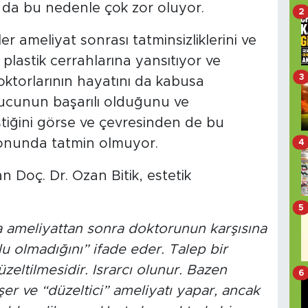
da bu nedenle çok zor oluyor.
2
r ameliyat sonrası tatminsizliklerini ve
 plastik cerrahlarına yansıtıyor ve
3
oktorlarının hayatını da kabusa
nucunun başarılı olduğunu ve
iğini görse ve çevresinden de bu
sonunda tatmin olmuyor.
4
Doç. Dr. Ozan Bitik, estetik
5
 ameliyattan sonra doktorunun karşısına
 olmadığını” ifade eder. Talep bir
eltilmesidir. Israrcı olunur. Bazen
6
şer ve “düzeltici” ameliyatı yapar, ancak