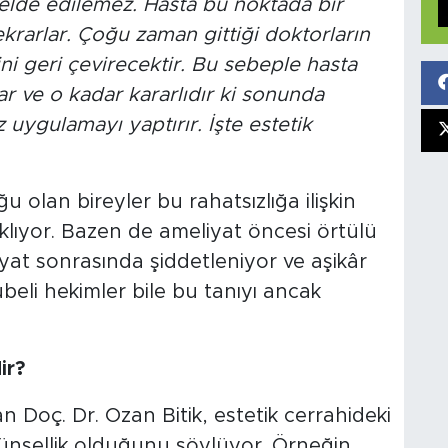
 elde edilemez. Hasta bu noktada bir
ekrarlar. Çoğu zaman gittiği doktorların
ni geri çevirecektir. Bu sebeple hasta
r ve o kadar kararlıdır ki sonunda
z uygulamayı yaptırır. İşte estetik
olan bireyler bu rahatsızlığa ilişkin
aklıyor. Bazen de ameliyat öncesi örtülü
at sonrasında şiddetleniyor ve aşikâr
beli hekimler bile bu tanıyı ancak
ir?
Doç. Dr. Ozan Bitik, estetik cerrahideki
tünsellik olduğunu söylüyor. Örneğin