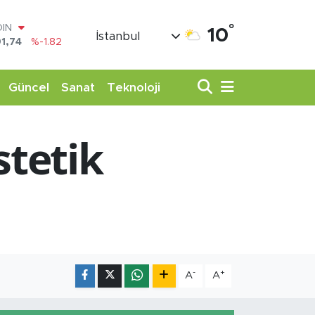
1,74
%-1.82
°
AR
10
İstanbul
3620
%0.02
O
8690
%0.19
LİN
Güncel
Sanat
Teknoloji
0380
%0.18
TIN
,09000
%0.19
stetik
100
98,00
%0
-
+
A
A