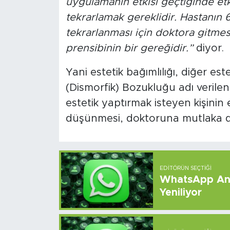
uygulamanın etkisi geçtiğinde et
tekrarlamak gereklidir. Hastanın
tekrarlanması için doktora gitmesi
prensibinin bir gereğidir.”
diyor.
Yani estetik bağımlılığı, diğer e
(Dismorfik) Bozukluğu adı verilen 
estetik yaptırmak isteyen kişinin 
düşünmesi, doktoruna mutlaka d
EDITÖRÜN SEÇTIĞI
WhatsApp And
Yeniliyor