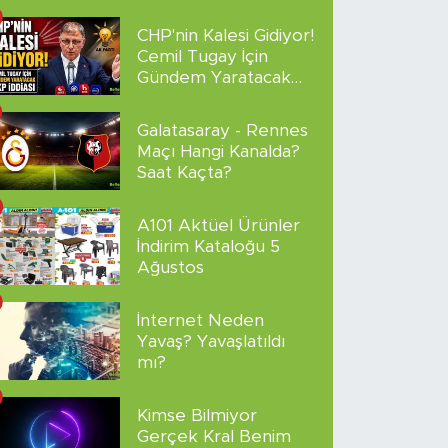
sakladı!
CHP'nin Kalesi Gidiyor!
Cemil Tugay İçin
Gündem Yaratacak
AKP İddiası
Galatasaray - Rennes
Maçı Hangi Kanalda?
Saat Kaçta?
A101 Aktüel Ürünler
İndirim Kataloğu 5
Ağustos
İnternet Neden
Yavaş? Yavaşlatıldı
mı?
Kimse Bilmiyor
Gerçek Kral Benim