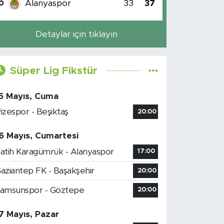
Alanyaspor
33
37
0
Detaylar için tıklayın
Süper Lig Fikstür
5 Mayıs, Cuma
izespor - Beşiktaş
20:00
6 Mayıs, Cumartesi
atih Karagümrük - Alanyaspor
17:00
aziantep FK - Başakşehir
20:00
amsunspor - Göztepe
20:00
7 Mayıs, Pazar