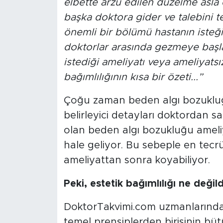
elbette arzu edilen düzelme asla
başka doktora gider ve talebini t
önemli bir bölümü hastanın isteği
doktorlar arasında gezmeye başla
istediği ameliyatı veya ameliyatsı
bağımlılığının kısa bir özeti...”
Çoğu zaman beden algı bozukluğu 
belirleyici detayları doktordan s
olan beden algı bozukluğu ameliy
hale geliyor. Bu sebeple en tecrü
ameliyattan sonra koyabiliyor.
Peki, estetik bağımlılığı ne değild
DoktorTakvimi.com uzmanlarından 
temel prensiplerden birisinin bü