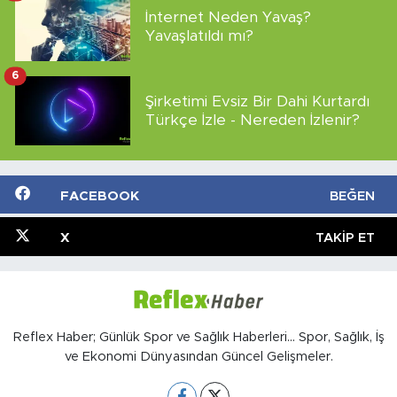
İnternet Neden Yavaş?
Yavaşlatıldı mı?
6
Şirketimi Evsiz Bir Dahi Kurtardı
Türkçe İzle - Nereden İzlenir?
FACEBOOK
BEĞEN
X
TAKIP ET
Reflex Haber; Günlük Spor ve Sağlık Haberleri... Spor, Sağlık, İş
ve Ekonomi Dünyasından Güncel Gelişmeler.