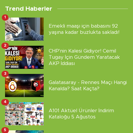
Trend Haberler
1
Emekli maaşı için babasını 92
yaşına kadar buzlukta sakladı!
2
CHP'nin Kalesi Gidiyor! Cemil
Tugay İçin Gündem Yaratacak
AKP İddiası
3
Galatasaray - Rennes Maçı Hangi
Kanalda? Saat Kaçta?
4
A101 Aktüel Ürünler İndirim
Kataloğu 5 Ağustos
5