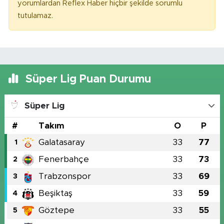
yorumlardan Reflex Haber hiçbir şekilde sorumlu
tutulamaz.
Süper Lig Puan Durumu
Süper Lig
#
Takım
O
P
Galatasaray
33
77
1
Fenerbahçe
33
73
2
Trabzonspor
33
69
3
Beşiktaş
33
59
4
Göztepe
33
55
5