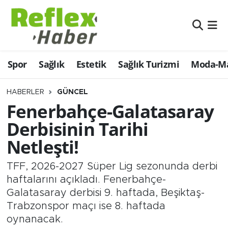
Eğitim
Nöbetçi Eczaneler
Spor
Sağlık
Estetik
Sağlık Turizmi
Moda-Ma
Estetik
Hava Durumu
Firmalardan
Namaz Vakitleri
HABERLER
GÜNCEL
Fenerbahçe-Galatasaray
Güncel
Trafik Durumu
Derbisinin Tarihi
Netleşti!
İş ve Ekonomi
Şampiyonlar Ligi Puan Durumu ve Fikstür
TFF, 2026-2027 Süper Lig sezonunda derbi
Moda-Magazin-Eğlence
Tüm Manşetler
haftalarını açıkladı. Fenerbahçe-
Galatasaray derbisi 9. haftada, Beşiktaş-
Sağlık
Son Dakika Haberleri
Trabzonspor maçı ise 8. haftada
oynanacak.
Sağlık Turizmi
Haber Arşivi