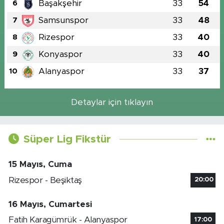
Başakşehir
33
54
6
Samsunspor
33
48
7
Rizespor
33
40
8
Konyaspor
33
40
9
Alanyaspor
33
37
10
Detaylar için tıklayın
Süper Lig Fikstür
15 Mayıs, Cuma
Rizespor - Beşiktaş
20:00
16 Mayıs, Cumartesi
Fatih Karagümrük - Alanyaspor
17:00