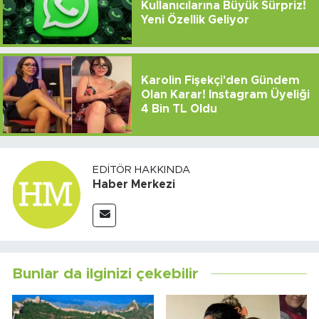
Kullanıcılarına Büyük Sürpriz!
Yeni Özellik Geliyor
Karolin Fişekçi'den Gündem
Olan Karar! Instagram Üyeliği
4 Bin TL Oldu
EDITÖR HAKKINDA
Haber Merkezi
Bunlar da ilginizi çekebilir