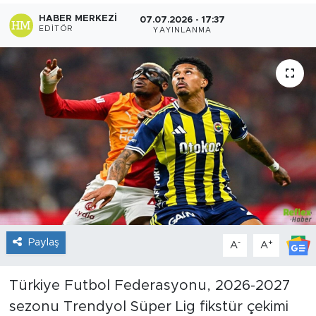
HABER MERKEZI
07.07.2026 - 17:37
Sanat
EDITÖR
YAYINLANMA
Spor
Teknoloji
Paylaş
-
+
A
A
Türkiye Futbol Federasyonu, 2026-2027
sezonu Trendyol Süper Lig fikstür çekimi