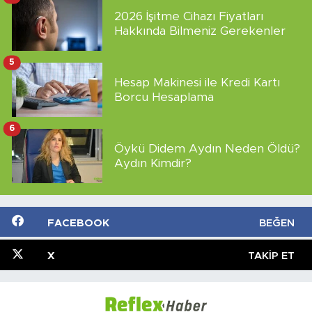
2026 İşitme Cihazı Fiyatları
Hakkında Bilmeniz Gerekenler
5
Hesap Makinesi ile Kredi Kartı
Borcu Hesaplama
6
Öykü Didem Aydın Neden Öldü?
Aydın Kimdir?
FACEBOOK
BEĞEN
X
TAKIP ET