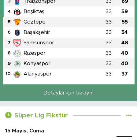
Trabzonspor
33
69
3
Beşiktaş
33
59
4
Göztepe
33
55
5
Başakşehir
33
54
6
Samsunspor
33
48
7
Rizespor
33
40
8
Konyaspor
33
40
9
Alanyaspor
33
37
10
Detaylar için tıklayın
Süper Lig Fikstür
15 Mayıs, Cuma