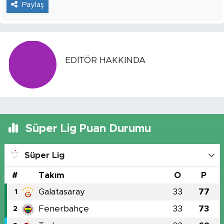
Paylaş
EDITÖR HAKKINDA
Süper Lig Puan Durumu
Süper Lig
#
Takım
O
P
Galatasaray
33
77
1
Fenerbahçe
33
73
2