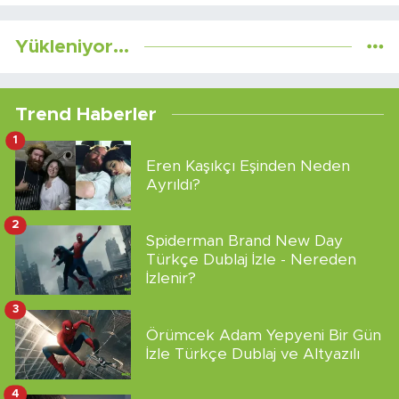
Yükleniyor...
Trend Haberler
1
Eren Kaşıkçı Eşinden Neden
Ayrıldı?
2
Spiderman Brand New Day
Türkçe Dublaj İzle - Nereden
İzlenir?
3
Örümcek Adam Yepyeni Bir Gün
İzle Türkçe Dublaj ve Altyazılı
4