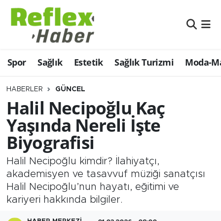
Eğitim
Nöbetçi Eczaneler
Spor
Sağlık
Estetik
Sağlık Turizmi
Moda-Ma
Estetik
Hava Durumu
Firmalardan
Namaz Vakitleri
HABERLER
GÜNCEL
Halil Necipoğlu Kaç
Güncel
Trafik Durumu
Yaşında Nereli İşte
Biyografisi
İş ve Ekonomi
Şampiyonlar Ligi Puan Durumu ve Fikstür
Halil Necipoğlu kimdir? İlahiyatçı,
Moda-Magazin-Eğlence
Tüm Manşetler
akademisyen ve tasavvuf müziği sanatçısı
Halil Necipoğlu’nun hayatı, eğitimi ve
Sağlık
Son Dakika Haberleri
kariyeri hakkında bilgiler.
Sağlık Turizmi
Haber Arşivi