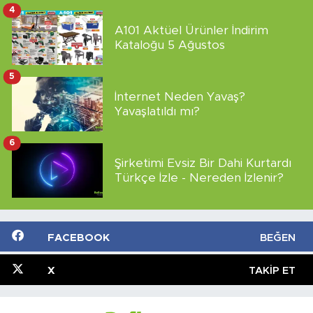
4
A101 Aktüel Ürünler İndirim
Kataloğu 5 Ağustos
5
İnternet Neden Yavaş?
Yavaşlatıldı mı?
6
Şirketimi Evsiz Bir Dahi Kurtardı
Türkçe İzle - Nereden İzlenir?
FACEBOOK
BEĞEN
X
TAKIP ET