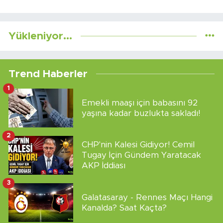
Yükleniyor...
Trend Haberler
1
Emekli maaşı için babasını 92
yaşına kadar buzlukta sakladı!
2
CHP'nin Kalesi Gidiyor! Cemil
Tugay İçin Gündem Yaratacak
AKP İddiası
3
Galatasaray - Rennes Maçı Hangi
Kanalda? Saat Kaçta?