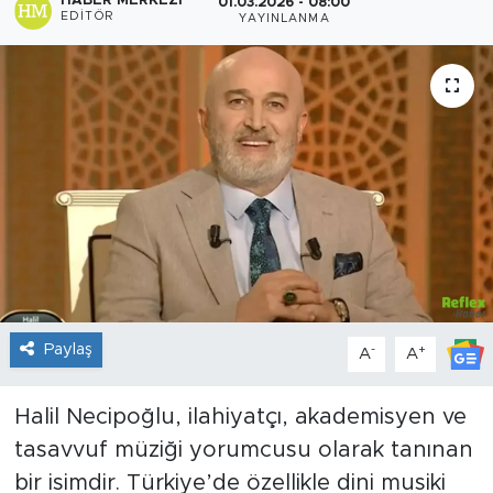
HABER MERKEZI
01.03.2026 - 08:00
EDITÖR
YAYINLANMA
Sanat
Spor
Teknoloji
Paylaş
-
+
A
A
Halil Necipoğlu, ilahiyatçı, akademisyen ve
tasavvuf müziği yorumcusu olarak tanınan
bir isimdir. Türkiye’de özellikle dini musiki