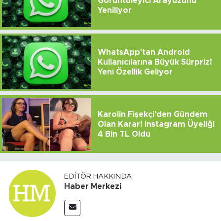
Görüntüleyici Arayüzünü
Yeniliyor
WhatsApp'tan Android
Kullanıcılarına Büyük Sürpriz!
Yeni Özellik Geliyor
Karolin Fişekçi'den Gündem
Olan Karar! Instagram Üyeliği
4 Bin TL Oldu
EDITÖR HAKKINDA
Haber Merkezi