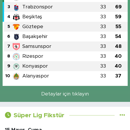
Trabzonspor
33
69
3
Beşiktaş
33
59
4
Göztepe
33
55
5
Başakşehir
33
54
6
Samsunspor
33
48
7
Rizespor
33
40
8
Konyaspor
33
40
9
Alanyaspor
33
37
10
Detaylar için tıklayın
Süper Lig Fikstür
15 Mayıs, Cuma