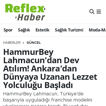
Eğitim
Nöbetçi Eczaneler
Spor
Sağlık
Estetik
Sağlık Turizmi
Moda-Ma
Estetik
Hava Durumu
Firmalardan
Namaz Vakitleri
HABERLER
GÜNCEL
HammurBey
Güncel
Trafik Durumu
Lahmacun'dan Dev
Atılım! Ankara'dan
İş ve Ekonomi
Şampiyonlar Ligi Puan Durumu ve Fikstür
Dünyaya Uzanan Lezzet
Moda-Magazin-Eğlence
Tüm Manşetler
Yolculuğu Başladı
Sağlık
Son Dakika Haberleri
HammurBey Lahmacun, Türkiye'de
başarıyla uyguladığı franchise modelini
Sağlık Turizmi
Haber Arşivi