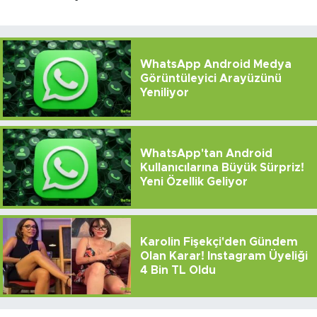
WhatsApp Android Medya
Görüntüleyici Arayüzünü
Yeniliyor
WhatsApp'tan Android
Kullanıcılarına Büyük Sürpriz!
Yeni Özellik Geliyor
Karolin Fişekçi'den Gündem
Olan Karar! Instagram Üyeliği
4 Bin TL Oldu