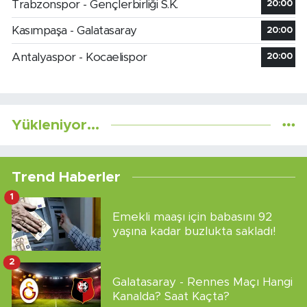
Trabzonspor - Gençlerbirliği S.K.
20:00
Kasımpaşa - Galatasaray
20:00
Antalyaspor - Kocaelispor
20:00
Yükleniyor...
Trend Haberler
1
Emekli maaşı için babasını 92
yaşına kadar buzlukta sakladı!
2
Galatasaray - Rennes Maçı Hangi
Kanalda? Saat Kaçta?