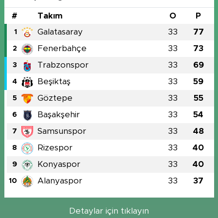
#
Takım
O
P
Galatasaray
33
77
1
Fenerbahçe
33
73
2
Trabzonspor
33
69
3
Beşiktaş
33
59
4
Göztepe
33
55
5
Başakşehir
33
54
6
Samsunspor
33
48
7
Rizespor
33
40
8
Konyaspor
33
40
9
Alanyaspor
33
37
10
Detaylar için tıklayın