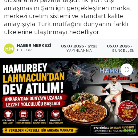
uluslararası pazara taşıdı. İlk yurt dışı
anlaşmasını Şam için gerçekleştiren marka,
Sanat
merkezi üretim sistemi ve standart kalite
anlayışıyla Türk mutfağını dünyanın farklı
Spor
ülkelerine ulaştırmayı hedefliyor.
Teknoloji
HABER MERKEZI
05.07.2026 - 21:23
05.07.2026 - 21
EDITÖR
YAYINLANMA
GÜNCELLEME