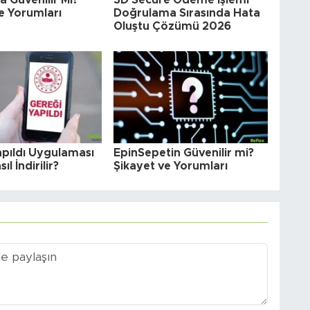
 Güvenilir Mi?
3D Secure Ödeme İşlemi
e Yorumları
Doğrulama Sırasında Hata
Oluştu Çözümü 2026
apıldı Uygulaması
EpinSepetin Güvenilir mi?
ıl İndirilir?
Şikayet ve Yorumları