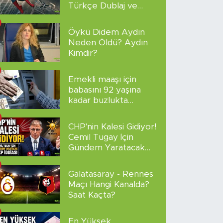
Türkçe Dublaj ve
Altyazılı
Öykü Didem Aydın
Neden Öldü? Aydın
Kimdir?
Emekli maaşı için
babasını 92 yaşına
kadar buzlukta
sakladı!
CHP'nin Kalesi Gidiyor!
Cemil Tugay İçin
Gündem Yaratacak
AKP İddiası
Galatasaray - Rennes
Maçı Hangi Kanalda?
Saat Kaçta?
En Yüksek