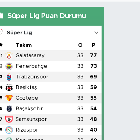
Süper Lig Puan Durumu
Süper Lig
#
Takım
O
P
Galatasaray
33
77
1
Fenerbahçe
33
73
2
Trabzonspor
33
69
3
Beşiktaş
33
59
4
Göztepe
33
55
5
Başakşehir
33
54
6
Samsunspor
33
48
7
Rizespor
33
40
8