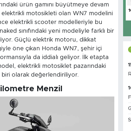
zarındaki ürün gamını büyütmeye devam
1
 elektrikli motosikleti olan WN7 modelini
ce elektrikli scooter modelleriyle bu
aked sınıfındaki yeni modeliyle farklı bir
liyor. Güçlü elektrik motoru, dikkat
eğiyle öne çıkan Honda WN7, şehir içi
rmansıyla da iddialı geliyor. İlk etapta
1
model, elektrikli motosiklet pazarındaki
R
iri olarak değerlendiriliyor.
ilometre Menzil
1
F
G
S