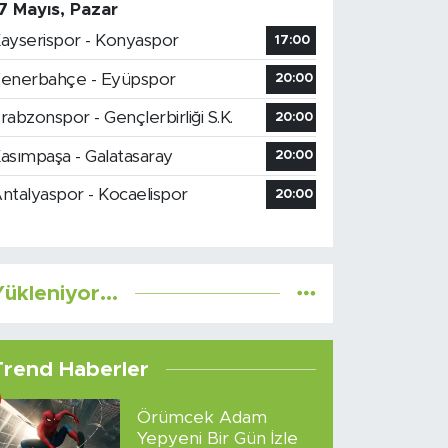
7 Mayıs, Pazar
ayserispor - Konyaspor
17:00
enerbahçe - Eyüpspor
20:00
rabzonspor - Gençlerbirliği S.K.
20:00
asımpaşa - Galatasaray
20:00
ntalyaspor - Kocaelispor
20:00
ükleniyor...
Trend Haberler
Örümcek Adam
Yepyeni Bir Gün İzle