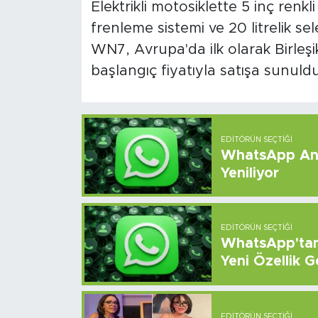
Elektrikli motosiklette 5 inç renkli
frenleme sistemi ve 20 litrelik se
WN7, Avrupa'da ilk olarak Birleşik 
başlangıç fiyatıyla satışa sunuldu
EDITÖRÜN SEÇTIĞI
WhatsApp And
Yeniliyor
EDITÖRÜN SEÇTIĞI
WhatsApp'tan 
Yeni Özellik G
EDITÖRÜN SEÇTIĞI