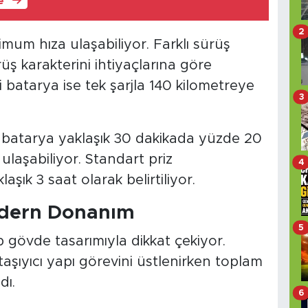
le
2
mum hıza ulaşabiliyor. Farklı sürüş
üş karakterini ihtiyaçlarına göre
i batarya ise tek şarjla 140 kilometreye
3
e batarya yaklaşık 30 dakikada yüzde 20
laşabiliyor. Standart priz
4
aşık 3 saat olarak belirtiliyor.
odern Donanım
5
gövde tasarımıyla dikkat çekiyor.
şıyıcı yapı görevini üstlenirken toplam
dı.
6