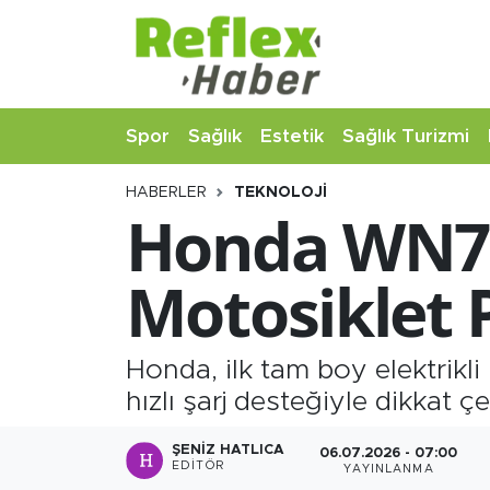
Eğitim
Nöbetçi Eczaneler
Spor
Sağlık
Estetik
Sağlık Turizmi
Estetik
Hava Durumu
HABERLER
TEKNOLOJI
Firmalardan
Namaz Vakitleri
Honda WN7 Ta
Güncel
Trafik Durumu
Motosiklet 
İş ve Ekonomi
Şampiyonlar Ligi Puan Durumu ve Fikstür
Moda-Magazin-Eğlence
Tüm Manşetler
Honda, ilk tam boy elektrikl
hızlı şarj desteğiyle dikkat 
Sağlık
Son Dakika Haberleri
ŞENIZ HATLICA
06.07.2026 - 07:00
EDITÖR
YAYINLANMA
Sağlık Turizmi
Haber Arşivi