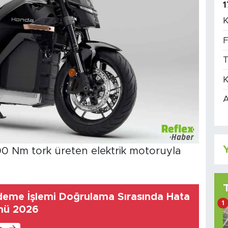
1
K
F
T
K
A
Y
0 Nm tork üreten elektrik motoruyla
eme İşlemi Doğrulama Sırasında Hata
1
mü 2026