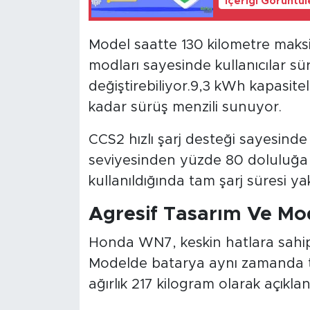
İçeriği Görüntü
Model saatte 130 kilometre maksi
modları sayesinde kullanıcılar sür
değiştirebiliyor.9,3 kWh kapasitel
kadar sürüş menzili sunuyor.
CCS2 hızlı şarj desteği sayesind
seviyesinden yüzde 80 doluluğa u
kullanıldığında tam şarj süresi yakl
Agresif Tasarım Ve M
Honda WN7, keskin hatlara sahip 
Modelde batarya aynı zamanda ta
ağırlık 217 kilogram olarak açıklan