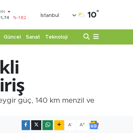
OIN
1,74
%-1.82
°
AR
10
İstanbul
3620
%0.02
O
8690
%0.19
LİN
Güncel
Sanat
Teknoloji
0380
%0.18
TIN
,09000
%0.19
kli
100
98,00
%0
riş
beygir güç, 140 km menzil ve
-
+
A
A