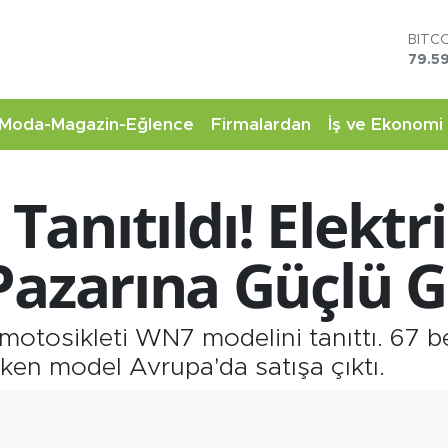
BITC
79.59
DOL
45,4
EUR
53,3
STER
Moda-Magazin-Eğlence
Firmalardan
İş ve Ekonomi
61,6
G.AL
6862
nıtıldı! Elektri
BİST
14.5
Pazarına Güçlü Gi
i motosikleti WN7 modelini tanıttı. 67 
çeken model Avrupa'da satışa çıktı.