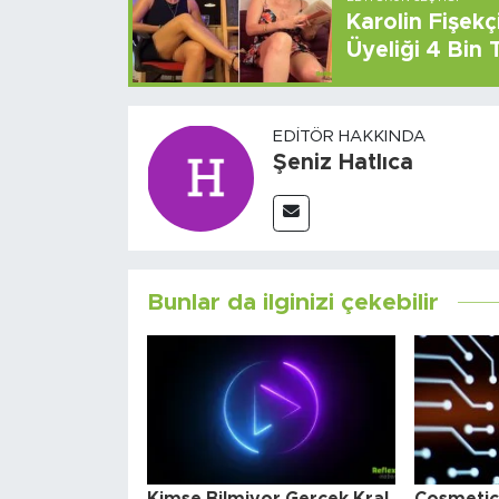
Karolin Fişek
Üyeliği 4 Bin
EDITÖR HAKKINDA
Şeniz Hatlıca
Bunlar da ilginizi çekebilir