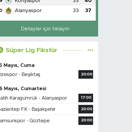
Konyaspor
33
40
9
Alanyaspor
33
37
0
Detaylar için tıklayın
Süper Lig Fikstür
5 Mayıs, Cuma
izespor - Beşiktaş
20:00
6 Mayıs, Cumartesi
atih Karagümrük - Alanyaspor
17:00
aziantep FK - Başakşehir
20:00
amsunspor - Göztepe
20:00