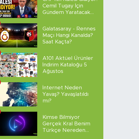
Cemil Tugay İçin
Gündem Yaratacak
AKP İddiası
Galatasaray - Rennes
Maçı Hangi Kanalda?
Saat Kaçta?
A101 Aktüel Ürünler
İndirim Kataloğu 5
Ağustos
İnternet Neden
Yavaş? Yavaşlatıldı
mı?
Kimse Bilmiyor
Gerçek Kral Benim
Türkçe Nereden
İzlenir?