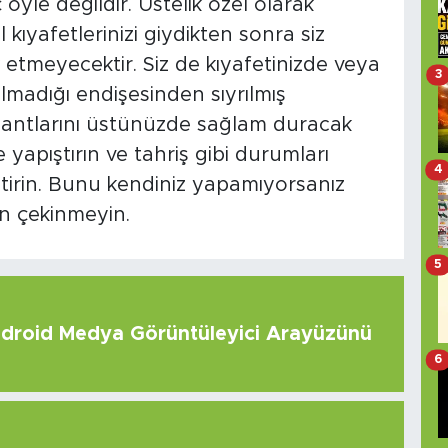
le değildir. Üstelik özel olarak
 kıyafetlerinizi giydikten sonra siz
 etmeyecektir. Siz de kıyafetinizde veya
3
lmadığı endişesinden sıyrılmış
antlarını üstünüzde sağlam duracak
 yapıştırın ve tahriş gibi durumları
4
ştirin. Bunu kendiniz yapamıyorsanız
n çekinmeyin.
5
roid Medya Görüntüleyici Arayüzünü
6