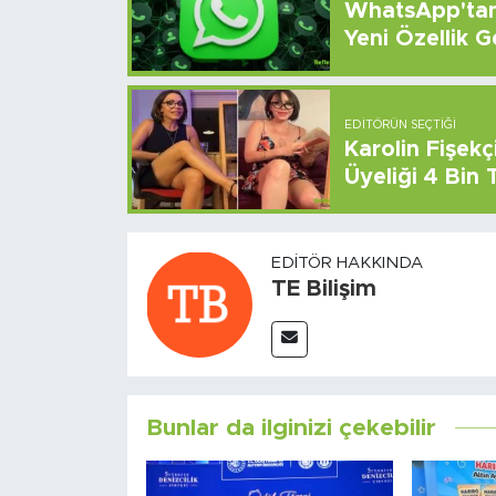
WhatsApp'tan 
Yeni Özellik G
EDITÖRÜN SEÇTIĞI
Karolin Fişek
Üyeliği 4 Bin
EDITÖR HAKKINDA
TE Bilişim
Bunlar da ilginizi çekebilir