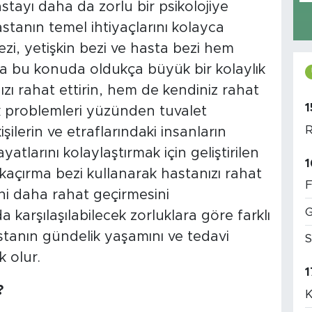
tayı daha da zorlu bir psikolojiye
astanın temel ihtiyaçlarını kolayca
zi, yetişkin bezi ve hasta bezi hem
a bu konuda oldukça büyük bir kolaylık
ızı rahat ettirin, hem de kendiniz rahat
1
lık problemleri yüzünden tuvalet
R
şilerin ve etraflarındaki insanların
yatlarını kolaylaştırmak için geliştirilen
1
kaçırma bezi kullanarak hastanızı rahat
F
ini daha rahat geçirmesini
G
da karşılaşılabilecek zorluklara göre farklı
tanın gündelik yaşamını ve tedavi
S
 olur.
1
?
K