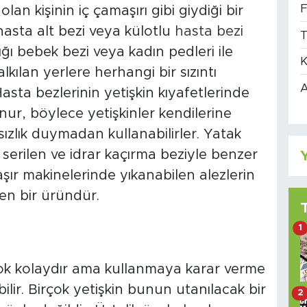
F
an kişinin iç çamaşırı gibi giydiği bir
asta alt bezi veya külotlu
hasta bezi
T
ığı bebek bezi veya kadın pedleri ile
K
lkılan yerlere herhangi bir sızıntı
A
sta bezlerinin yetişkin kıyafetlerinde
nur, böylece yetişkinler kendilerine
ızlık duymadan kullanabilirler. Yatak
 serilen ve idrar kaçırma beziyle benzer
Y
şır makinelerinde yıkanabilen alezlerin
len bir üründür.
1
çok kolaydır ama kullanmaya karar verme
bilir. Birçok yetişkin bunun utanılacak bir
2