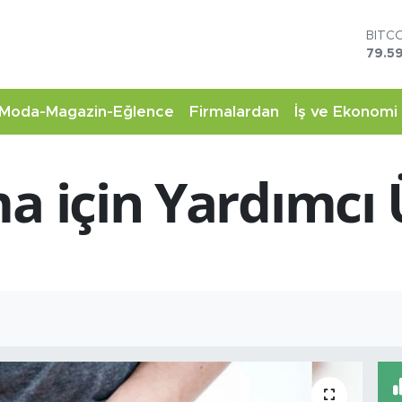
BITC
79.59
DOL
45,4
EUR
53,3
Moda-Magazin-Eğlence
Firmalardan
İş ve Ekonomi
STER
61,6
G.AL
ma için Yardımcı
6862
BİST
14.5