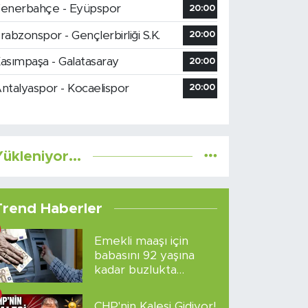
enerbahçe - Eyüpspor
20:00
rabzonspor - Gençlerbirliği S.K.
20:00
asımpaşa - Galatasaray
20:00
ntalyaspor - Kocaelispor
20:00
ükleniyor...
Trend Haberler
Emekli maaşı için
babasını 92 yaşına
kadar buzlukta
sakladı!
CHP'nin Kalesi Gidiyor!