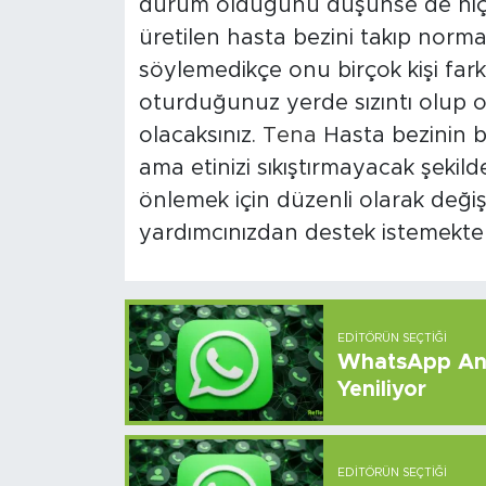
durum olduğunu düşünse de hiç öy
üretilen hasta bezini takıp normal
söylemedikçe onu birçok kişi fark
oturduğunuz yerde sızıntı olup o
olacaksınız.
Tena
Hasta bezinin b
ama etinizi sıkıştırmayacak şekilde
önlemek için düzenli olarak deği
yardımcınızdan destek istemekte
EDITÖRÜN SEÇTIĞI
WhatsApp And
Yeniliyor
EDITÖRÜN SEÇTIĞI