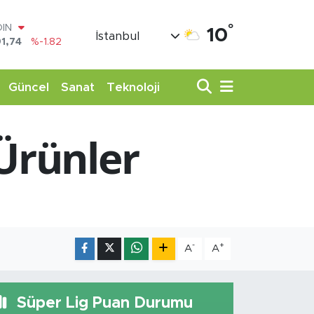
OIN
1,74
%-1.82
°
10
İstanbul
AR
3620
%0.02
O
8690
%0.19
Güncel
Sanat
Teknoloji
LİN
0380
%0.18
TIN
 Ürünler
,09000
%0.19
100
98,00
%0
-
+
A
A
Süper Lig Puan Durumu