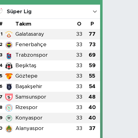
Süper Lig
#
Takım
O
P
Galatasaray
33
77
1
Fenerbahçe
33
73
2
Trabzonspor
33
69
3
Beşiktaş
33
59
4
Göztepe
33
55
5
Başakşehir
33
54
6
Samsunspor
33
48
7
Rizespor
33
40
8
Konyaspor
33
40
9
Alanyaspor
33
37
0