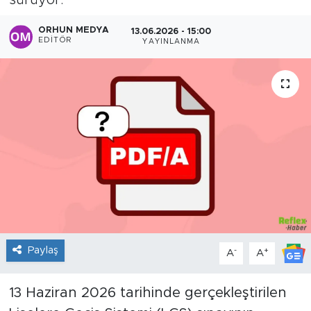
sürüyor.
Sanat
ORHUN MEDYA
13.06.2026 - 15:00
EDITÖR
YAYINLANMA
Spor
Teknoloji
Paylaş
-
+
A
A
13 Haziran 2026 tarihinde gerçekleştirilen