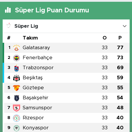
Süper Lig Puan Durumu
Süper Lig
#
Takım
O
P
Galatasaray
33
77
1
Fenerbahçe
33
73
2
Trabzonspor
33
69
3
Beşiktaş
33
59
4
Göztepe
33
55
5
Başakşehir
33
54
6
Samsunspor
33
48
7
Rizespor
33
40
8
Konyaspor
33
40
9