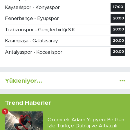
Kayserispor - Konyaspor
17:00
Fenerbahçe - Eyüpspor
20:00
Trabzonspor - Gençlerbirliği S.K.
20:00
Kasımpaşa - Galatasaray
20:00
Antalyaspor - Kocaelispor
20:00
Yükleniyor...
Trend Haberler
1
Örümcek Adam Yepyeni Bir Gün
İzle Türkçe Dublaj ve Altyazılı