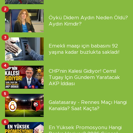
2
Öykü Didem Aydın Neden Öldü?
Aydın Kimdir?
3
Emekli maaşı için babasını 92
yaşına kadar buzlukta sakladı!
4
CHP'nin Kalesi Gidiyor! Cemil
Tugay İçin Gündem Yaratacak
AKP İddiası
5
Galatasaray - Rennes Maçı Hangi
Kanalda? Saat Kaçta?
6
En Yüksek Promosyonu Hangi