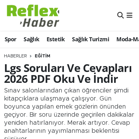
Eğitim
Nöbetçi Eczaneler
Spor
Sağlık
Estetik
Sağlık Turizmi
Moda-Ma
Estetik
Hava Durumu
Firmalardan
Namaz Vakitleri
HABERLER
EĞITIM
Lgs Soruları Ve Cevapları
Güncel
Trafik Durumu
2026 PDF Oku Ve İndir
İş ve Ekonomi
Şampiyonlar Ligi Puan Durumu ve Fikstür
Sınav salonlarından çıkan öğrenciler şimdi
kitapçıklara ulaşmaya çalışıyor. Gün
Moda-Magazin-Eğlence
Tüm Manşetler
boyunca yapılan emek gözlerin önünden
geçiyor. Bir soru üzerinde geçirilen dakikalar
Sağlık
Son Dakika Haberleri
yeniden hatırlanıyor. Merak artıyor. Cevap
anahtarlarının yayımlanması beklentisi
Sağlık Turizmi
Haber Arşivi