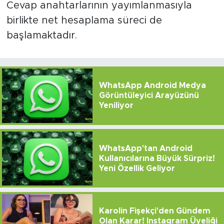
Cevap anahtarlarının yayımlanmasıyla
birlikte net hesaplama süreci de
başlamaktadır.
WhatsApp Android Medya
Görüntüleyici Arayüzünü
Yeniliyor
WhatsApp'tan Android
Kullanıcılarına Büyük Sürpriz!
Yeni Özellik Geliyor
Karolin Fişekçi'den Gündem
Olan Karar! Instagram Üyeliği