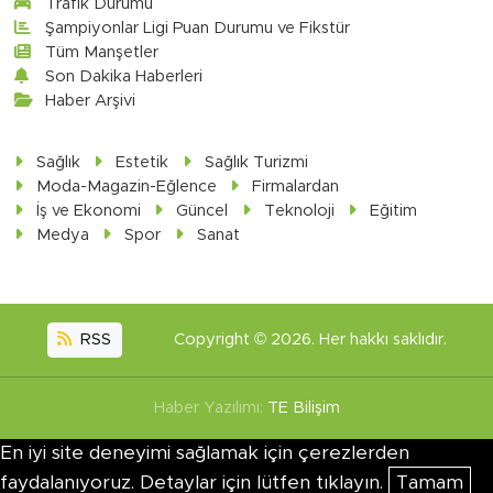
Trafik Durumu
Şampiyonlar Ligi Puan Durumu ve Fikstür
Tüm Manşetler
Son Dakika Haberleri
Haber Arşivi
Sağlık
Estetik
Sağlık Turizmi
Moda-Magazin-Eğlence
Firmalardan
İş ve Ekonomi
Güncel
Teknoloji
Eğitim
Medya
Spor
Sanat
RSS
Copyright © 2026. Her hakkı saklıdır.
Haber Yazılımı:
TE Bilişim
En iyi site deneyimi sağlamak için çerezlerden
faydalanıyoruz. Detaylar için lütfen tıklayın.
Tamam