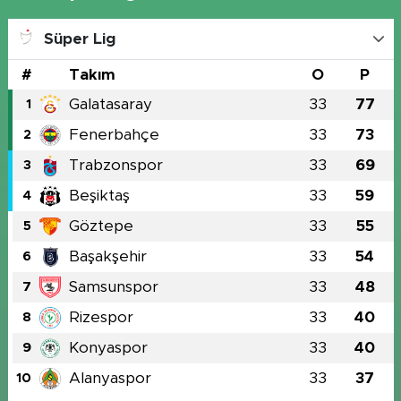
Süper Lig
#
Takım
O
P
Galatasaray
33
77
1
Fenerbahçe
33
73
2
Trabzonspor
33
69
3
Beşiktaş
33
59
4
Göztepe
33
55
5
Başakşehir
33
54
6
Samsunspor
33
48
7
Rizespor
33
40
8
Konyaspor
33
40
9
Alanyaspor
33
37
10