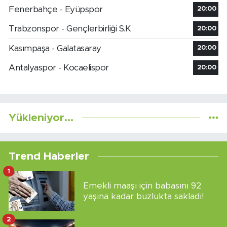
Fenerbahçe - Eyüpspor
20:00
Trabzonspor - Gençlerbirliği S.K.
20:00
Kasımpaşa - Galatasaray
20:00
Antalyaspor - Kocaelispor
20:00
Yükleniyor...
Trend Haberler
1
Emekli maaşı için babasını 92
yaşına kadar buzlukta sakladı!
2