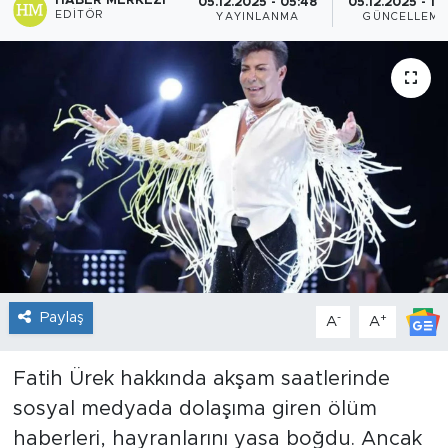
HABER MERKEZI
05.12.2025 - 05:48
05.12.2025 - 15
EDITÖR
YAYINLANMA
GÜNCELLEME
Sanat
Spor
Teknoloji
Paylaş
-
+
A
A
Fatih Ürek hakkında akşam saatlerinde
sosyal medyada dolaşıma giren ölüm
haberleri, hayranlarını yasa boğdu. Ancak