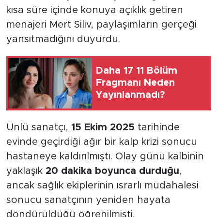
kısa süre içinde konuya açıklık getiren
menajeri Mert Siliv, paylaşımların gerçeği
yansıtmadığını duyurdu.
Daha 17 11 Bölüm
Fragmanı Neden
Yayınlanmadı?
Ünlü sanatçı,
15 Ekim 2025
tarihinde
evinde geçirdiği ağır bir kalp krizi sonucu
hastaneye kaldırılmıştı. Olay günü kalbinin
yaklaşık
20 dakika boyunca durduğu
,
ancak sağlık ekiplerinin ısrarlı müdahalesi
sonucu sanatçının yeniden hayata
döndürüldüğü öğrenilmişti.