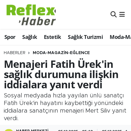
Eğitim
Nöbetçi Eczaneler
Spor
Sağlık
Estetik
Sağlık Turizmi
Moda-Ma
Estetik
Hava Durumu
Firmalardan
Namaz Vakitleri
HABERLER
MODA-MAGAZIN-EĞLENCE
Menajeri Fatih Ürek'in
Güncel
Trafik Durumu
sağlık durumuna ilişkin
iddialara yanıt verdi
İş ve Ekonomi
Şampiyonlar Ligi Puan Durumu ve Fikstür
Sosyal medyada hızla yayılan ünlü sanatçı
Moda-Magazin-Eğlence
Tüm Manşetler
Fatih Ürek'in hayatını kaybettiği yönündeki
iddialara sanatçının menajeri Mert Siliv yanıt
Sağlık
Son Dakika Haberleri
verdi.
Sağlık Turizmi
Haber Arşivi