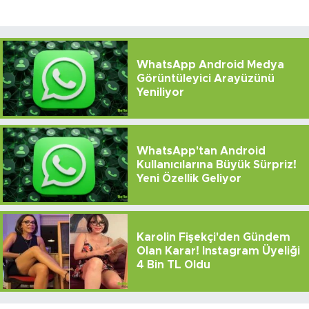
WhatsApp Android Medya
Görüntüleyici Arayüzünü
Yeniliyor
WhatsApp'tan Android
Kullanıcılarına Büyük Sürpriz!
Yeni Özellik Geliyor
Karolin Fişekçi'den Gündem
Olan Karar! Instagram Üyeliği
4 Bin TL Oldu