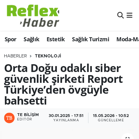
Eğitim
Nöbetçi Eczaneler
Spor
Sağlık
Estetik
Sağlık Turizmi
Moda-Ma
Estetik
Hava Durumu
Firmalardan
Namaz Vakitleri
HABERLER
TEKNOLOJI
Orta Doğu odaklı siber
Güncel
Trafik Durumu
güvenlik şirketi Report
Türkiye’den övgüyle
İş ve Ekonomi
Şampiyonlar Ligi Puan Durumu ve Fikstür
bahsetti
Moda-Magazin-Eğlence
Tüm Manşetler
TE BILIŞIM
30.01.2025 - 17:51
15.05.2026 - 10:52
Sağlık
Son Dakika Haberleri
EDITÖR
YAYINLANMA
GÜNCELLEME
Sağlık Turizmi
Haber Arşivi