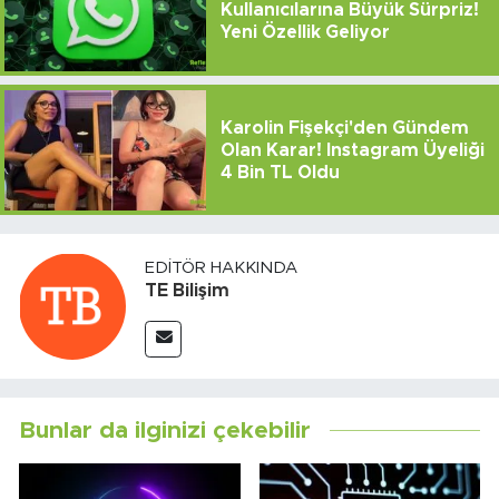
Kullanıcılarına Büyük Sürpriz!
Yeni Özellik Geliyor
Karolin Fişekçi'den Gündem
Olan Karar! Instagram Üyeliği
4 Bin TL Oldu
EDITÖR HAKKINDA
TE Bilişim
Bunlar da ilginizi çekebilir