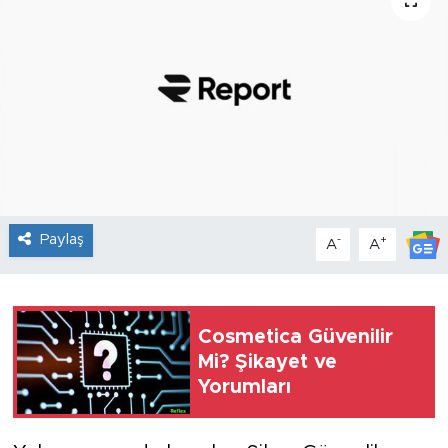
Sanat
Spor
Teknoloji
Paylaş
-
+
A
A
Cosmetica Güvenilir
Mi? Şikayet ve
Yorumları