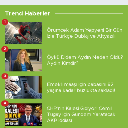
Trend Haberler
1
Örümcek Adam Yepyeni Bir Gün
İzle Türkçe Dublaj ve Altyazılı
2
Öykü Didem Aydın Neden Öldü?
Aydın Kimdir?
3
Emekli maaşı için babasını 92
yaşına kadar buzlukta sakladı!
4
CHP'nin Kalesi Gidiyor! Cemil
Tugay İçin Gündem Yaratacak
AKP İddiası