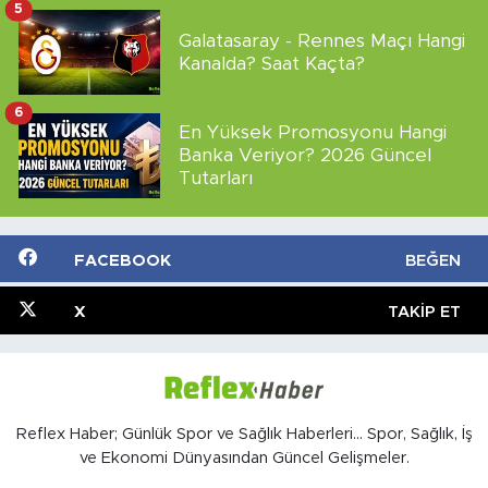
5
Galatasaray - Rennes Maçı Hangi
Kanalda? Saat Kaçta?
6
En Yüksek Promosyonu Hangi
Banka Veriyor? 2026 Güncel
Tutarları
FACEBOOK
BEĞEN
X
TAKIP ET
Reflex Haber; Günlük Spor ve Sağlık Haberleri... Spor, Sağlık, İş
ve Ekonomi Dünyasından Güncel Gelişmeler.