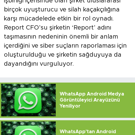
işbirliği içerisinde olan şirket uluslararası
birçok uyuşturucu ve silah kaçakçılığına
karşı mücadelede etkin bir rol oynadı.
Report CFO’su şirketin ‘Report’ adını
taşımasının nedeninin önemli bir anlam
içerdiğini ve siber suçların raporlaması için
oluşturulduğu ve şirketin sağduyuya da
dayandığını vurguluyor.
WhatsApp Android Medya
Görüntüleyici Arayüzünü
Yeniliyor
WhatsApp'tan Android