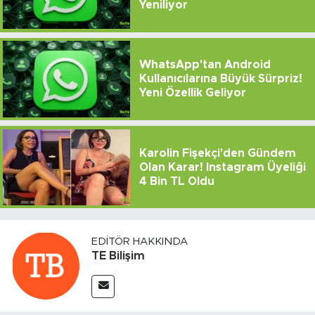
Yeniliyor
WhatsApp'tan Android
Kullanıcılarına Büyük Sürpriz!
Yeni Özellik Geliyor
Karolin Fişekçi'den Gündem
Olan Karar! Instagram Üyeliği
4 Bin TL Oldu
EDITÖR HAKKINDA
TE Bilişim