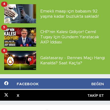
4
Emekli maaşı için babasını 92
yaşına kadar buzlukta sakladı!
5
CHP'nin Kalesi Gidiyor! Cemil
Tugay İçin Gündem Yaratacak
AKP İddiası
6
Galatasaray - Rennes Maçı Hangi
Kanalda? Saat Kaçta?
FACEBOOK
BEĞEN
X
TAKIP ET