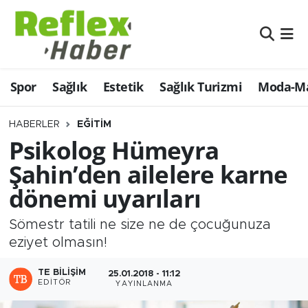
Eğitim
Nöbetçi Eczaneler
Spor
Sağlık
Estetik
Sağlık Turizmi
Moda-Ma
Estetik
Hava Durumu
Firmalardan
Namaz Vakitleri
HABERLER
EĞITIM
Psikolog Hümeyra
Güncel
Trafik Durumu
Şahin’den ailelere karne
dönemi uyarıları
İş ve Ekonomi
Şampiyonlar Ligi Puan Durumu ve Fikstür
Sömestr tatili ne size ne de çocuğunuza
Moda-Magazin-Eğlence
Tüm Manşetler
eziyet olmasın!
Sağlık
Son Dakika Haberleri
TE BILIŞIM
25.01.2018 - 11:12
EDITÖR
YAYINLANMA
Sağlık Turizmi
Haber Arşivi