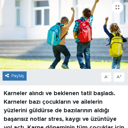
Sanat
Spor
Teknoloji
Paylaş
-
+
A
A
Karneler alındı ve beklenen tatil başladı.
Karneler bazı çocukların ve ailelerin
yüzlerini güldürse de bazılarının aldığı
başarısız notlar stres, kaygı ve üzüntüye
yol açtı. Karne döneminin tüm çocuklar için