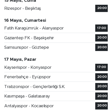
15 Mayıs, Cuma
Rizespor - Beşiktaş
20:00
16 Mayıs, Cumartesi
Fatih Karagümrük - Alanyaspor
17:00
Gaziantep FK - Başakşehir
20:00
Samsunspor - Göztepe
20:00
17 Mayıs, Pazar
Kayserispor - Konyaspor
17:00
Fenerbahçe - Eyüpspor
20:00
Trabzonspor - Gençlerbirliği S.K.
20:00
Kasımpaşa - Galatasaray
20:00
Antalyaspor - Kocaelispor
20:00