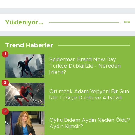
Yükleniyor...
Trend Haberler
1
Spiderman Brand New Day
Türkçe Dublaj İzle - Nereden
İzlenir?
2
Örümcek Adam Yepyeni Bir Gün
İzle Türkçe Dublaj ve Altyazılı
3
Öykü Didem Aydın Neden Öldü?
Aydın Kimdir?