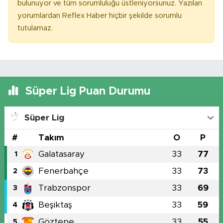
bulunuyor ve tüm sorumluluğu üstleniyorsunuz. Yazılan
yorumlardan Reflex Haber hiçbir şekilde sorumlu
tutulamaz.
Süper Lig Puan Durumu
Süper Lig
#
Takım
O
P
Galatasaray
33
77
1
Fenerbahçe
33
73
2
Trabzonspor
33
69
3
Beşiktaş
33
59
4
Göztepe
33
55
5