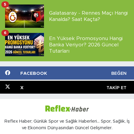
5
Galatasaray - Rennes Maçı Hangi
Kanalda? Saat Kaçta?
6
En Yüksek Promosyonu Hangi
Banka Veriyor? 2026 Güncel
Tutarları
FACEBOOK
BEĞEN
X
TAKIP ET
Reflex Haber; Günlük Spor ve Sağlık Haberleri... Spor, Sağlık, İş
ve Ekonomi Dünyasından Güncel Gelişmeler.