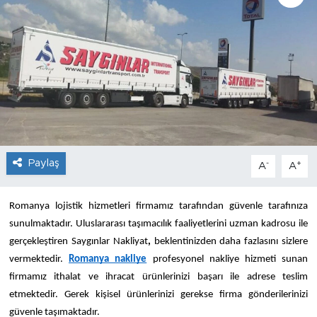
Sanat
Spor
Teknoloji
Paylaş
-
+
A
A
Romanya lojistik hizmetleri firmamız tarafından güvenle tarafınıza 
sunulmaktadır. Uluslararası taşımacılık faaliyetlerini uzman kadrosu ile 
gerçekleştiren Saygınlar Nakliyat
,
 beklentinizden daha fazlasını sizlere 
vermektedir. 
Romanya nakliye
 profesyonel nakliye hizmeti sunan 
firmamız ithalat ve ihracat ürünlerinizi başarı ile adrese teslim 
etmektedir. Gerek kişisel ürünlerinizi gerekse firma gönderilerinizi 
güvenle taşımaktadır. 