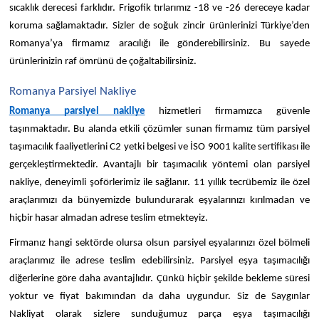
sıcaklık derecesi farklıdır. Frigofik tırlarımız -18 ve -26 dereceye kadar 
koruma sağlamaktadır. Sizler de soğuk zincir ürünlerinizi Türkiye’den 
Romanya’ya firmamız aracılığı ile gönderebilirsiniz. Bu sayede 
ürünlerinizin raf ömrünü de çoğaltabilirsiniz. 
Romanya Parsiyel Nakliye
Romanya parsiyel nakliye
 hizmetleri firmamızca güvenle 
taşınmaktadır. Bu alanda etkili çözümler sunan firmamız tüm parsiyel 
taşımacılık faaliyetlerini C2 yetki belgesi ve İSO 9001 kalite sertifikası ile 
gerçekleştirmektedir. Avantajlı bir taşımacılık yöntemi olan parsiyel 
nakliye, deneyimli şoförlerimiz ile sağlanır. 11 yıllık tecrübemiz ile özel 
araçlarımızı da bünyemizde bulundurarak eşyalarınızı kırılmadan ve 
hiçbir hasar almadan adrese teslim etmekteyiz. 
Firmanız hangi sektörde olursa olsun parsiyel eşyalarınızı özel bölmeli 
araçlarımız ile adrese teslim edebilirsiniz. Parsiyel eşya taşımacılığı 
diğerlerine göre daha avantajlıdır. Çünkü hiçbir şekilde bekleme süresi 
yoktur ve fiyat bakımından da daha uygundur. Siz de Saygınlar 
Nakliyat olarak sizlere sunduğumuz parça eşya taşımacılığı 