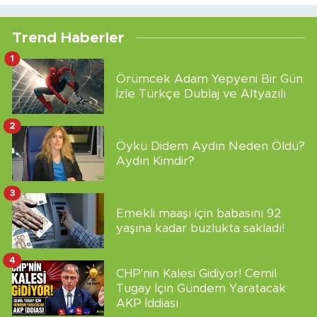
Trend Haberler
1
Örümcek Adam Yepyeni Bir Gün
İzle Türkçe Dublaj ve Altyazılı
2
Öykü Didem Aydın Neden Öldü?
Aydın Kimdir?
3
Emekli maaşı için babasını 92
yaşına kadar buzlukta sakladı!
4
CHP'nin Kalesi Gidiyor! Cemil
Tugay İçin Gündem Yaratacak
AKP İddiası