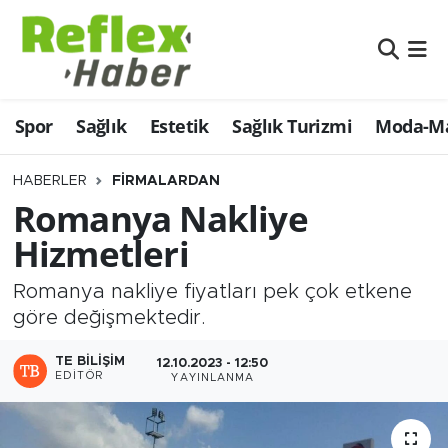
Eğitim
Nöbetçi Eczaneler
Spor
Sağlık
Estetik
Sağlık Turizmi
Moda-Ma
Estetik
Hava Durumu
Firmalardan
Namaz Vakitleri
HABERLER
FIRMALARDAN
Romanya Nakliye
Güncel
Trafik Durumu
Hizmetleri
İş ve Ekonomi
Şampiyonlar Ligi Puan Durumu ve Fikstür
Romanya nakliye fiyatları pek çok etkene
göre değişmektedir.
Moda-Magazin-Eğlence
Tüm Manşetler
TE BILIŞIM
12.10.2023 - 12:50
EDITÖR
Sağlık
Son Dakika Haberleri
YAYINLANMA
Sağlık Turizmi
Haber Arşivi