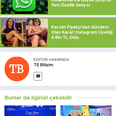
Kullanıcılarına Büyük Sürpriz!
Yeni Özellik Geliyor
Karolin Fişekçi'den Gündem
Olan Karar! Instagram Üyeliği
4 Bin TL Oldu
EDITÖR HAKKINDA
TE Bilişim
Bunlar da ilginizi çekebilir