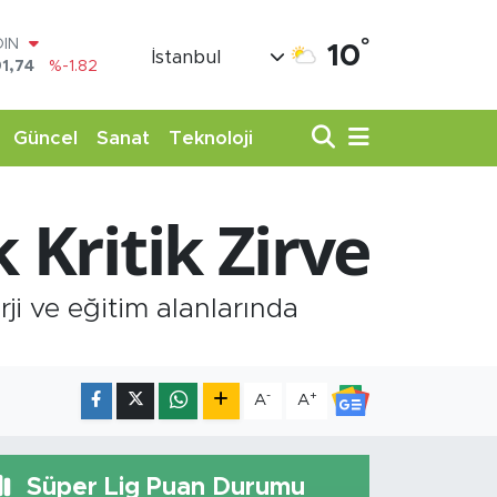
OIN
1,74
%-1.82
°
10
İstanbul
AR
3620
%0.02
O
8690
%0.19
Güncel
Sanat
Teknoloji
LİN
0380
%0.18
TIN
 Kritik Zirve
,09000
%0.19
100
98,00
%0
i ve eğitim alanlarında
-
+
A
A
Süper Lig Puan Durumu