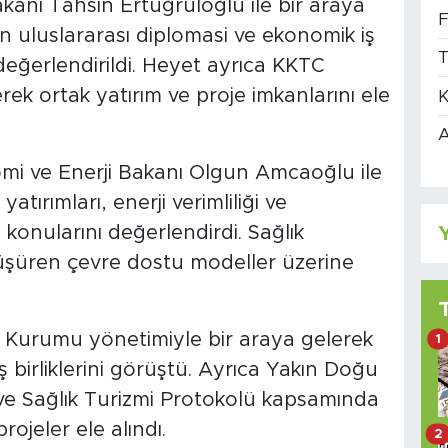
kanı Tahsin Ertuğruloğlu ile bir araya
F
n uluslararası diplomasi ve ekonomik iş
T
 değerlendirildi. Heyet ayrıca KKTC
erek ortak yatırım ve proje imkanlarını ele
K
A
mi ve Enerji Bakanı Olgun Amcaoğlu ile
tırımları, enerji verimliliği ve
 konularını değerlendirdi. Sağlık
Y
 düşüren çevre dostu modeller üzerine
 Kurumu yönetimiyle bir araya gelerek
1
ş birliklerini görüştü. Ayrıca Yakın Doğu
 ve Sağlık Turizmi Protokolü kapsamında
rojeler ele alındı.
2