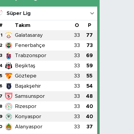
Süper Lig
#
Takım
O
P
Galatasaray
33
77
1
Fenerbahçe
33
73
2
Trabzonspor
33
69
3
Beşiktaş
33
59
4
Göztepe
33
55
5
Başakşehir
33
54
6
Samsunspor
33
48
7
Rizespor
33
40
8
Konyaspor
33
40
9
Alanyaspor
33
37
0