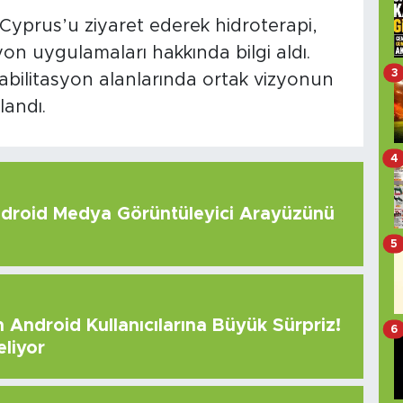
prus’u ziyaret ederek hidroterapi,
syon uygulamaları hakkında bilgi aldı.
3
habilitasyon alanlarında ortak vizyonun
landı.
4
roid Medya Görüntüleyici Arayüzünü
5
Android Kullanıcılarına Büyük Sürpriz!
6
eliyor