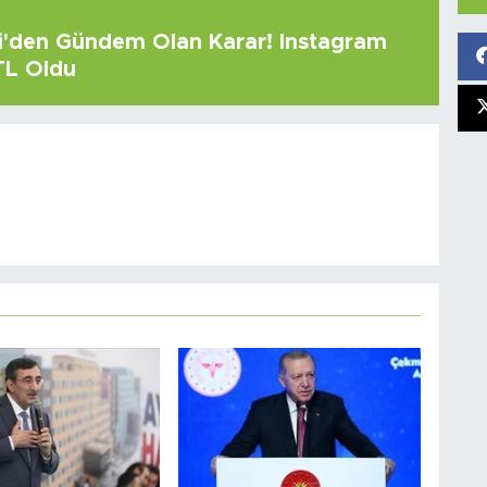
çi'den Gündem Olan Karar! Instagram
 TL Oldu