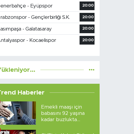
enerbahçe - Eyüpspor
20:00
rabzonspor - Gençlerbirliği S.K.
20:00
asımpaşa - Galatasaray
20:00
ntalyaspor - Kocaelispor
20:00
ükleniyor...
Trend Haberler
Emekli maaşı için
babasını 92 yaşına
kadar buzlukta
sakladı!