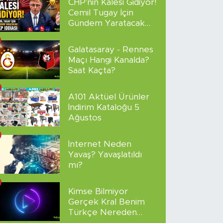
CHP'nin Kalesi Gidiyor!
Cemil Tugay İçin
Gündem Yaratacak
AKP İddiası
Galatasaray - Rennes
Maçı Hangi Kanalda?
Saat Kaçta?
A101 Aktüel Ürünler
İndirim Kataloğu 5
Ağustos
İnternet Neden
Yavaş? Yavaşlatıldı
mı?
Kimse Bilmiyor
Gerçek Kral Benim
Türkçe Nereden
İzlenir?