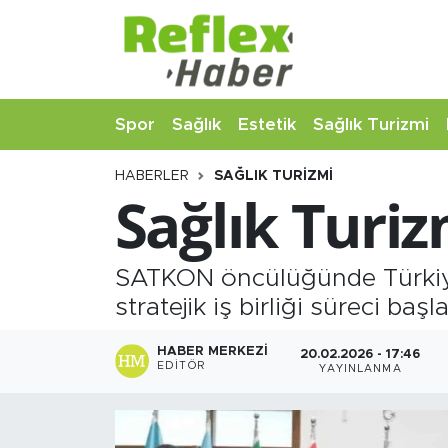
Eğitim
Nöbetçi Eczaneler
Spor
Sağlık
Estetik
Sağlık Turizmi
Estetik
Hava Durumu
HABERLER
SAĞLIK TURIZMI
Firmalardan
Namaz Vakitleri
Sağlık Turiz
Güncel
Trafik Durumu
SATKON öncülüğünde Türkiye i
İş ve Ekonomi
Şampiyonlar Ligi Puan Durumu ve Fikstür
stratejik iş birliği süreci başlat
Moda-Magazin-Eğlence
Tüm Manşetler
HABER MERKEZI
20.02.2026 - 17:46
EDITÖR
YAYINLANMA
Sağlık
Son Dakika Haberleri
Sağlık Turizmi
Haber Arşivi