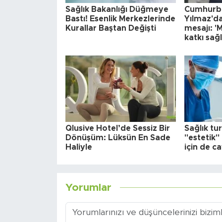
Sağlık Bakanlığı Düğmeye
Cumhurba
Bastı! Esenlik Merkezlerinde
Yılmaz'da
Kurallar Baştan Değişti
mesajı: '
katkı sağl
Qlusive Hotel’de Sessiz Bir
Sağlık tu
Dönüşüm: Lüksün En Sade
"estetik" 
Haliyle
için de c
Yorumlar