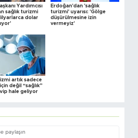
şkanı Yardımcısı
Erdoğan'dan 'sağlık
n sağlık turizmi
turizmi' uyarısı: 'Gölge
Milyarlarca dolar
düşürülmesine izin
ıyor'
vermeyiz'
rizmi artık sadece
için değil “sağlık”
avip hale geliyor