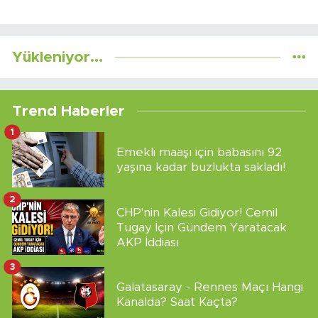
Yükleniyor...
Trend Haberler
1
Emekli maaşı için babasını 92
yaşına kadar buzlukta sakladı!
2
CHP'nin Kalesi Gidiyor! Cemil
Tugay İçin Gündem Yaratacak
AKP İddiası
3
Galatasaray - Rennes Maçı Hangi
Kanalda? Saat Kaçta?