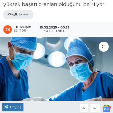
yüksek başarı oranları olduğunu belirtiyor.
Sanat
#Sağlık turizmi
Spor
TE BILIŞIM
15.02.2025 - 00:33
EDITÖR
YAYINLANMA
Teknoloji
Paylaş
-
+
A
A