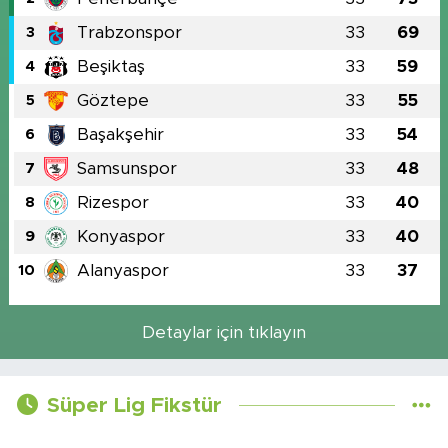
Trabzonspor
33
69
3
Beşiktaş
33
59
4
Göztepe
33
55
5
Başakşehir
33
54
6
Samsunspor
33
48
7
Rizespor
33
40
8
Konyaspor
33
40
9
Alanyaspor
33
37
10
Detaylar için tıklayın
Süper Lig Fikstür