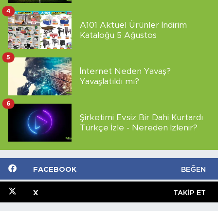
4
A101 Aktüel Ürünler İndirim
Kataloğu 5 Ağustos
5
İnternet Neden Yavaş?
Yavaşlatıldı mı?
6
Şirketimi Evsiz Bir Dahi Kurtardı
Türkçe İzle - Nereden İzlenir?
FACEBOOK
BEĞEN
X
TAKIP ET