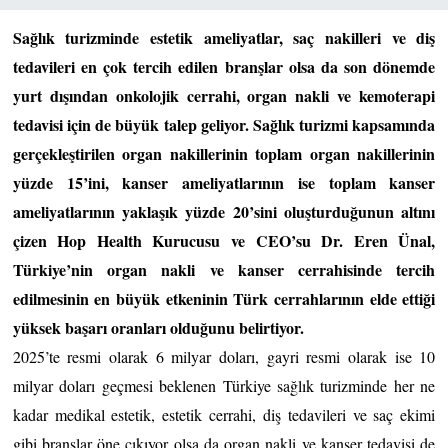
Sağlık turizminde estetik ameliyatlar, saç nakilleri ve diş 
tedavileri en çok tercih edilen branşlar olsa da son dönemde 
yurt dışından onkolojik cerrahi, organ nakli ve kemoterapi 
tedavisi için de büyük talep geliyor.
Sağlık turizmi kapsamında 
gerçekleştirilen organ nakillerinin toplam organ nakillerinin 
yüzde 15’ini, kanser ameliyatlarının ise toplam kanser 
ameliyatlarının yaklaşık yüzde 20’sini oluşturduğunun altını 
çizen Hop Health Kurucusu ve CEO’su Dr. Eren Ünal, 
Türkiye’nin organ nakli ve kanser cerrahisinde tercih 
edilmesinin en büyük etkeninin Türk cerrahlarının elde ettiği 
yüksek başarı oranları olduğunu belirtiyor. 
2025’te resmi olarak 6 milyar doları, gayri resmi olarak ise 10 
milyar doları geçmesi beklenen Türkiye sağlık turizminde her ne 
kadar medikal estetik, estetik cerrahi, diş tedavileri ve saç ekimi 
gibi branşlar öne çıkıyor olsa da organ nakli ve kanser tedavisi de 