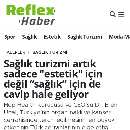
Eğitim
Nöbetçi Eczaneler
Spor
Sağlık
Estetik
Sağlık Turizmi
Moda-Ma
Estetik
Hava Durumu
Firmalardan
Namaz Vakitleri
HABERLER
SAĞLIK TURIZMI
Sağlık turizmi artık
Güncel
Trafik Durumu
sadece "estetik" için
değil “sağlık” için de
İş ve Ekonomi
Şampiyonlar Ligi Puan Durumu ve Fikstür
cavip hale geliyor
Moda-Magazin-Eğlence
Tüm Manşetler
Hop Health Kurucusu ve CEO’su Dr. Eren
Sağlık
Son Dakika Haberleri
Ünal, Türkiye’nin organ nakli ve kanser
cerrahisinde tercih edilmesinin en büyük
Sağlık Turizmi
Haber Arşivi
etkeninin Türk cerrahlarının elde ettiği