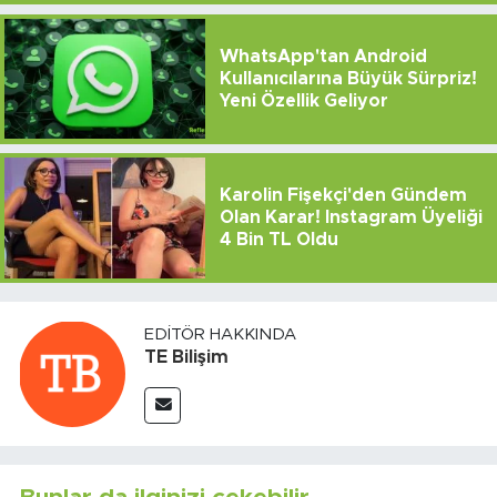
WhatsApp'tan Android
Kullanıcılarına Büyük Sürpriz!
Yeni Özellik Geliyor
Karolin Fişekçi'den Gündem
Olan Karar! Instagram Üyeliği
4 Bin TL Oldu
EDITÖR HAKKINDA
TE Bilişim