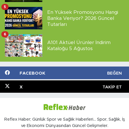
5
En Yüksek Promosyonu Hangi
Banka Veriyor? 2026 Güncel
Tutarları
6
A101 Aktüel Ürünler İndirim
Kataloğu 5 Ağustos
FACEBOOK
BEĞEN
X
TAKIP ET
Reflex Haber; Günlük Spor ve Sağlık Haberleri... Spor, Sağlık, İş
ve Ekonomi Dünyasından Güncel Gelişmeler.