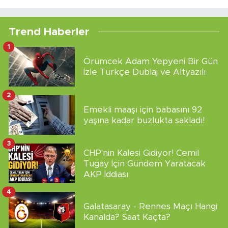
Trend Haberler
1
Örümcek Adam Yepyeni Bir Gün
İzle Türkçe Dublaj ve Altyazılı
2
Emekli maaşı için babasını 92
yaşına kadar buzlukta sakladı!
3
CHP'nin Kalesi Gidiyor! Cemil
Tugay İçin Gündem Yaratacak
AKP İddiası
4
Galatasaray - Rennes Maçı Hangi
Kanalda? Saat Kaçta?