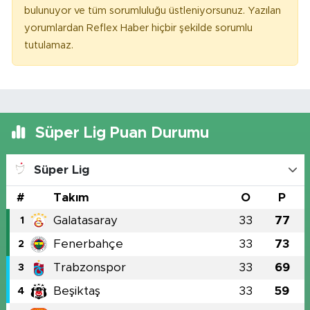
bulunuyor ve tüm sorumluluğu üstleniyorsunuz. Yazılan
yorumlardan Reflex Haber hiçbir şekilde sorumlu
tutulamaz.
Süper Lig Puan Durumu
Süper Lig
#
Takım
O
P
Galatasaray
33
77
1
Fenerbahçe
33
73
2
Trabzonspor
33
69
3
Beşiktaş
33
59
4