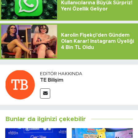
Kullanıcılarına Büyük Sürpriz!
Yeni Özellik Geliyor
Karolin Fişekçi'den Gündem
Olan Karar! Instagram Üyeliği
4 Bin TL Oldu
EDITÖR HAKKINDA
TE Bilişim
Bunlar da ilginizi çekebilir