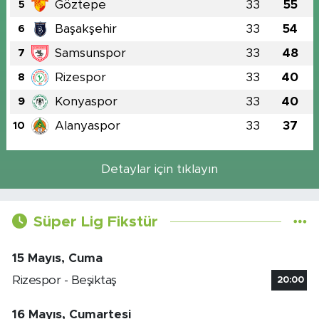
Göztepe
33
55
5
Başakşehir
33
54
6
Samsunspor
33
48
7
Rizespor
33
40
8
Konyaspor
33
40
9
Alanyaspor
33
37
10
Detaylar için tıklayın
Süper Lig Fikstür
15 Mayıs, Cuma
Rizespor - Beşiktaş
20:00
16 Mayıs, Cumartesi