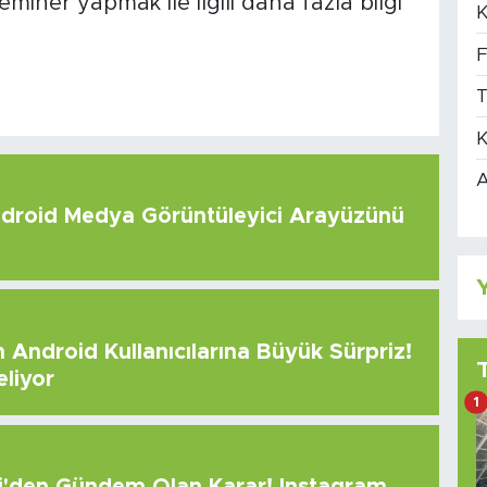
iner yapmak ile ilgili daha fazla bilgi
K
F
T
K
A
roid Medya Görüntüleyici Arayüzünü
Y
Android Kullanıcılarına Büyük Sürpriz!
eliyor
1