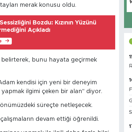
1
detayları merak konusu oldu.
essizliğini Bozdu: Kızının Yüzünü
mediğini Açıkladı
le
1
belirterek, bunu hayata geçirmek
R
1
Adam kendisi için yeni bir deneyim
F
 yapmak ilgimi çeken bir alan" diyor.
G
ise önümüzdeki süreçte netleşecek.
S
çalışmaların devam ettiği öğrenildi.
1