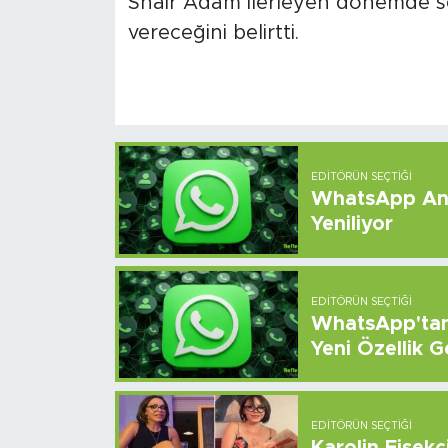
Shair Adam ilerleyen dönemde sem
vereceğini belirtti.
EDITÖRÜN SEÇTIĞI
WhatsApp And
Yeniliyor
EDITÖRÜN SEÇTIĞI
WhatsApp'tan 
Yeni Özellik G
EDITÖRÜN SEÇTIĞI