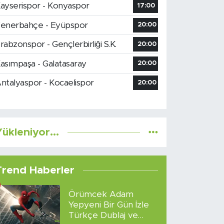
ayserispor - Konyaspor
17:00
enerbahçe - Eyüpspor
20:00
rabzonspor - Gençlerbirliği S.K.
20:00
asımpaşa - Galatasaray
20:00
ntalyaspor - Kocaelispor
20:00
ükleniyor...
Trend Haberler
Örümcek Adam
Yepyeni Bir Gün İzle
Türkçe Dublaj ve