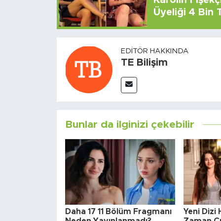
Karolin Fişek
Üyeliği 4 Bin
EDITÖR HAKKINDA
TE Bilişim
Bunlar da ilginizi çekebilir
Daha 17 11 Bölüm Fragmanı
Yeni Dizi
Neden Yayınlanmadı?
Zaman Çı