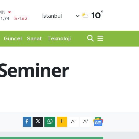
°
OIN
10
İstanbul
1,74
%-1.82
AR
3620
%0.02
O
Güncel
Sanat
Teknoloji
8690
%0.19
LİN
0380
%0.18
 Seminer
TIN
,09000
%0.19
100
98,00
%0
-
+
A
A