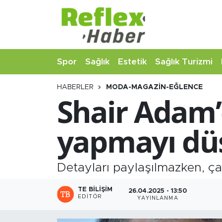
Eğitim
Nöbetçi Eczaneler
Spor
Sağlık
Estetik
Sağlık Turizmi
Estetik
Hava Durumu
HABERLER
MODA-MAGAZIN-EĞLENCE
Firmalardan
Namaz Vakitleri
Shair Adam’
Güncel
Trafik Durumu
yapmayı d
İş ve Ekonomi
Şampiyonlar Ligi Puan Durumu ve Fikstür
Moda-Magazin-Eğlence
Tüm Manşetler
Detayları paylaşılmazken, çal
Sağlık
Son Dakika Haberleri
TE BILIŞIM
26.04.2025 - 13:50
EDITÖR
YAYINLANMA
Sağlık Turizmi
Haber Arşivi