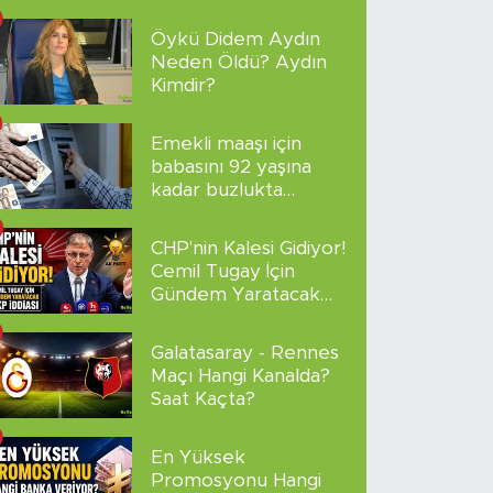
Altyazılı
Öykü Didem Aydın
Neden Öldü? Aydın
Kimdir?
Emekli maaşı için
babasını 92 yaşına
kadar buzlukta
sakladı!
CHP'nin Kalesi Gidiyor!
Cemil Tugay İçin
Gündem Yaratacak
AKP İddiası
Galatasaray - Rennes
Maçı Hangi Kanalda?
Saat Kaçta?
En Yüksek
Promosyonu Hangi