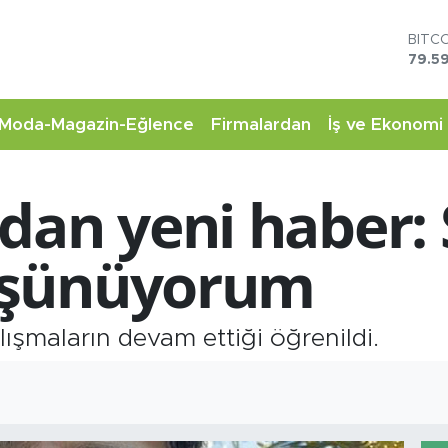
BITC
79.59
DOL
45,4
EUR
Moda-Magazin-Eğlence
Firmalardan
İş ve Ekonomi
53,3
STER
61,6
dan yeni haber:
G.AL
6862
BİST
üşünüyorum
14.5
ışmaların devam ettiği öğrenildi.