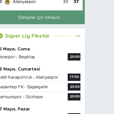
Alanyaspor
33
37
0
Detaylar için tıklayın
Süper Lig Fikstür
5 Mayıs, Cuma
izespor - Beşiktaş
20:00
6 Mayıs, Cumartesi
atih Karagümrük - Alanyaspor
17:00
aziantep FK - Başakşehir
20:00
amsunspor - Göztepe
20:00
7 Mayıs, Pazar