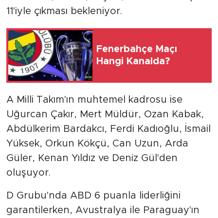
11'iyle çıkması bekleniyor.
Fenerbahçe Maçı
Hangi Kanalda?
A Milli Takım'ın muhtemel kadrosu ise
Uğurcan Çakır, Mert Müldür, Ozan Kabak,
Abdülkerim Bardakcı, Ferdi Kadıoğlu, İsmail
Yüksek, Orkun Kökçü, Can Uzun, Arda
Güler, Kenan Yıldız ve Deniz Gül'den
oluşuyor.
D Grubu'nda ABD 6 puanla liderliğini
garantilerken, Avustralya ile Paraguay'ın