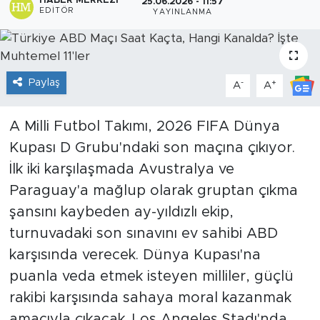
HABER MERKEZI
25.06.2026 - 11:57
EDITÖR
YAYINLANMA
Sanat
Spor
Paylaş
-
+
A
A
Teknoloji
A Milli Futbol Takımı, 2026 FIFA Dünya
Kupası D Grubu'ndaki son maçına çıkıyor.
İlk iki karşılaşmada Avustralya ve
Paraguay'a mağlup olarak gruptan çıkma
şansını kaybeden ay-yıldızlı ekip,
turnuvadaki son sınavını ev sahibi ABD
karşısında verecek. Dünya Kupası'na
puanla veda etmek isteyen milliler, güçlü
rakibi karşısında sahaya moral kazanmak
amacıyla çıkacak. Los Angeles Stadı'nda