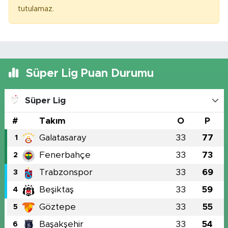
tutulamaz.
Süper Lig Puan Durumu
Süper Lig
#
Takım
O
P
Galatasaray
33
77
1
Fenerbahçe
33
73
2
Trabzonspor
33
69
3
Beşiktaş
33
59
4
Göztepe
33
55
5
Başakşehir
33
54
6