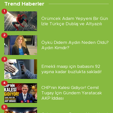
Trend Haberler
1
Örümcek Adam Yepyeni Bir Gün
İzle Türkçe Dublaj ve Altyazılı
2
Öykü Didem Aydın Neden Öldü?
Aydın Kimdir?
3
Emekli maaşı için babasını 92
yaşına kadar buzlukta sakladı!
4
CHP'nin Kalesi Gidiyor! Cemil
Tugay İçin Gündem Yaratacak
AKP İddiası
5