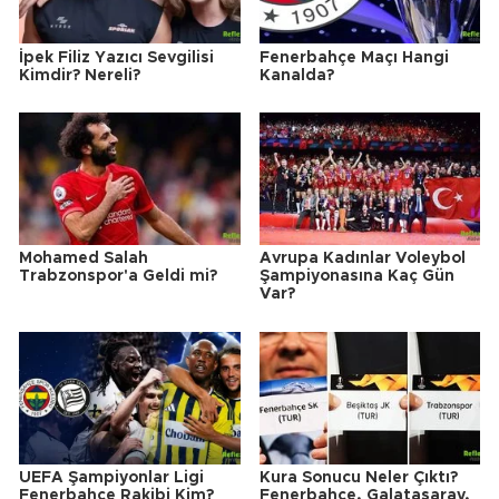
İpek Filiz Yazıcı Sevgilisi
Fenerbahçe Maçı Hangi
Kimdir? Nereli?
Kanalda?
Mohamed Salah
Avrupa Kadınlar Voleybol
Trabzonspor'a Geldi mi?
Şampiyonasına Kaç Gün
Var?
UEFA Şampiyonlar Ligi
Kura Sonucu Neler Çıktı?
Fenerbahçe Rakibi Kim?
Fenerbahçe, Galatasaray,