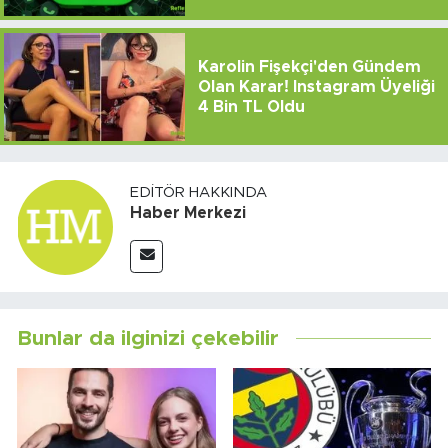
Karolin Fişekçi'den Gündem
Olan Karar! Instagram Üyeliği
4 Bin TL Oldu
EDITÖR HAKKINDA
Haber Merkezi
Bunlar da ilginizi çekebilir