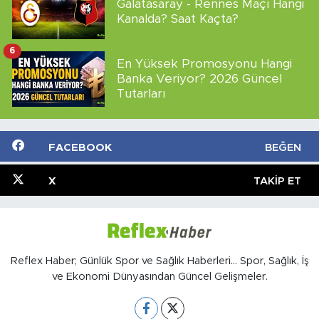
Galatasaray - Rennes Maçı Hangi
Kanalda? Saat Kaçta?
6
En Yüksek Promosyonu Hangi
Banka Veriyor? 2026 Güncel
Tutarları
FACEBOOK
BEĞEN
X
TAKIP ET
Reflex Haber; Günlük Spor ve Sağlık Haberleri... Spor, Sağlık, İş
ve Ekonomi Dünyasından Güncel Gelişmeler.