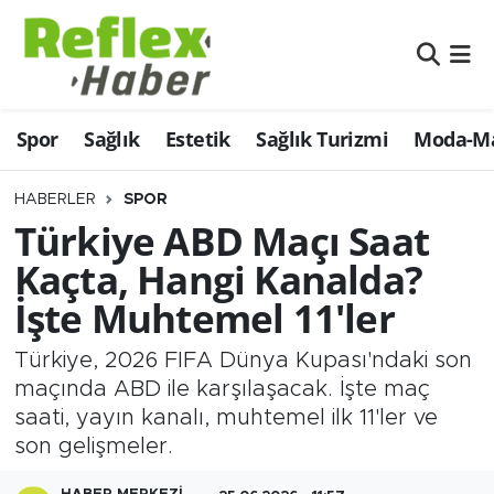
Eğitim
Nöbetçi Eczaneler
Spor
Sağlık
Estetik
Sağlık Turizmi
Moda-Ma
Estetik
Hava Durumu
Firmalardan
Namaz Vakitleri
HABERLER
SPOR
Türkiye ABD Maçı Saat
Güncel
Trafik Durumu
Kaçta, Hangi Kanalda?
İşte Muhtemel 11'ler
İş ve Ekonomi
Şampiyonlar Ligi Puan Durumu ve Fikstür
Türkiye, 2026 FIFA Dünya Kupası'ndaki son
Moda-Magazin-Eğlence
Tüm Manşetler
maçında ABD ile karşılaşacak. İşte maç
saati, yayın kanalı, muhtemel ilk 11'ler ve
Sağlık
Son Dakika Haberleri
son gelişmeler.
Sağlık Turizmi
Haber Arşivi