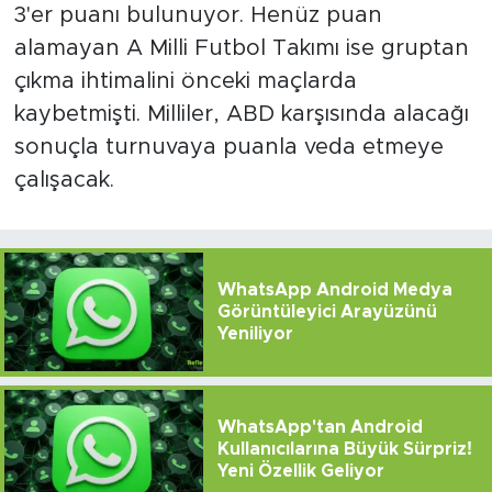
3'er puanı bulunuyor. Henüz puan
alamayan A Milli Futbol Takımı ise gruptan
çıkma ihtimalini önceki maçlarda
kaybetmişti. Milliler, ABD karşısında alacağı
sonuçla turnuvaya puanla veda etmeye
çalışacak.
WhatsApp Android Medya
Görüntüleyici Arayüzünü
Yeniliyor
WhatsApp'tan Android
Kullanıcılarına Büyük Sürpriz!
Yeni Özellik Geliyor