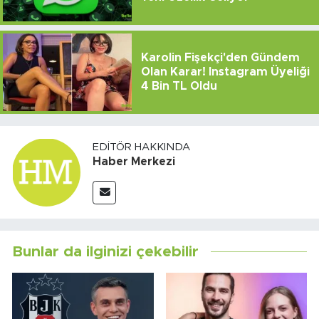
Karolin Fişekçi'den Gündem
Olan Karar! Instagram Üyeliği
4 Bin TL Oldu
EDITÖR HAKKINDA
Haber Merkezi
Bunlar da ilginizi çekebilir