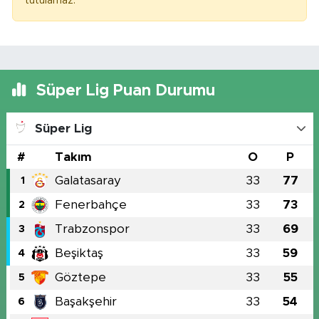
tutulamaz.
Süper Lig Puan Durumu
Süper Lig
#
Takım
O
P
Galatasaray
33
77
1
Fenerbahçe
33
73
2
Trabzonspor
33
69
3
Beşiktaş
33
59
4
Göztepe
33
55
5
Başakşehir
33
54
6