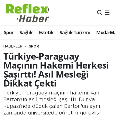
Eğitim
Nöbetçi Eczaneler
Spor
Sağlık
Estetik
Sağlık Turizmi
Moda-Ma
Estetik
Hava Durumu
Firmalardan
Namaz Vakitleri
HABERLER
SPOR
Türkiye-Paraguay
Güncel
Trafik Durumu
Maçının Hakemi Herkesi
Şaşırttı! Asıl Mesleği
İş ve Ekonomi
Şampiyonlar Ligi Puan Durumu ve Fikstür
Dikkat Çekti
Moda-Magazin-Eğlence
Tüm Manşetler
Türkiye-Paraguay maçının hakemi Ivan
Sağlık
Son Dakika Haberleri
Barton'un asıl mesleği şaşırttı. Dünya
Kupası'nda düdük çalan Barton'un aynı
Sağlık Turizmi
Haber Arşivi
zamanda üniversitede öğretim görevlisi