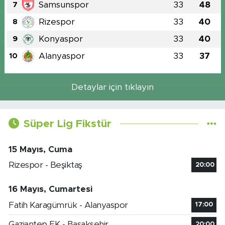
Samsunspor
33
48
7
Rizespor
33
40
8
Konyaspor
33
40
9
Alanyaspor
33
37
10
Detaylar için tıklayın
Süper Lig Fikstür
15 Mayıs, Cuma
Rizespor - Beşiktaş
20:00
16 Mayıs, Cumartesi
Fatih Karagümrük - Alanyaspor
17:00
Gaziantep FK - Başakşehir
20:00