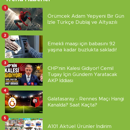
1
Örümcek Adam Yepyeni Bir Gün
İzle Türkçe Dublaj ve Altyazılı
2
Emekli maaşı için babasını 92
yaşına kadar buzlukta sakladı!
3
CHP'nin Kalesi Gidiyor! Cemil
Tugay İçin Gündem Yaratacak
AKP İddiası
4
Galatasaray - Rennes Maçı Hangi
Kanalda? Saat Kaçta?
5
A101 Aktüel Ürünler İndirim