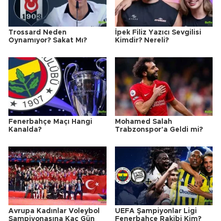
Trossard Neden
İpek Filiz Yazıcı Sevgilisi
Oynamıyor? Sakat Mı?
Kimdir? Nereli?
Fenerbahçe Maçı Hangi
Mohamed Salah
Kanalda?
Trabzonspor'a Geldi mi?
Avrupa Kadınlar Voleybol
UEFA Şampiyonlar Ligi
Şampiyonasına Kaç Gün
Fenerbahçe Rakibi Kim?