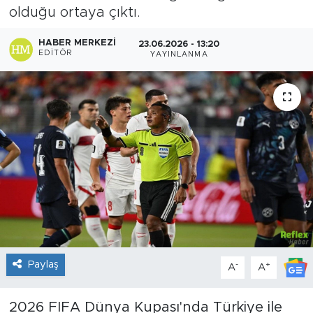
olduğu ortaya çıktı.
Sanat
HABER MERKEZI
23.06.2026 - 13:20
EDITÖR
YAYINLANMA
Spor
Teknoloji
Paylaş
-
+
A
A
2026 FIFA Dünya Kupası'nda Türkiye ile