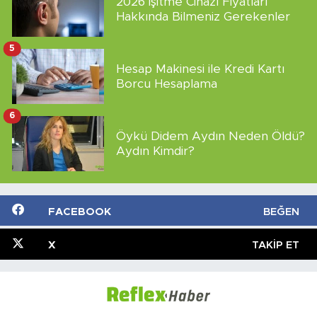
2026 İşitme Cihazı Fiyatları
Hakkında Bilmeniz Gerekenler
5
Hesap Makinesi ile Kredi Kartı
Borcu Hesaplama
6
Öykü Didem Aydın Neden Öldü?
Aydın Kimdir?
FACEBOOK
BEĞEN
X
TAKIP ET