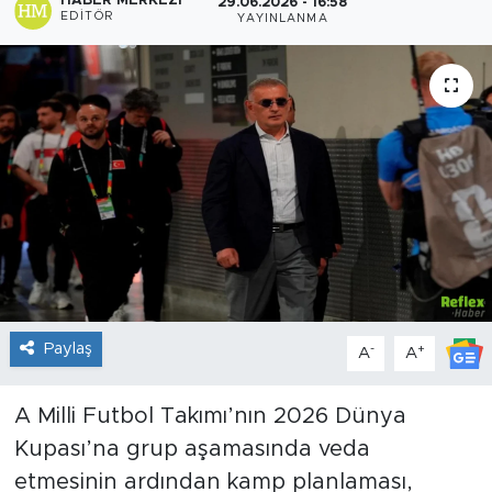
HABER MERKEZI
29.06.2026 - 16:58
EDITÖR
YAYINLANMA
Sanat
Spor
Teknoloji
Paylaş
-
+
A
A
A Milli Futbol Takımı’nın 2026 Dünya
Kupası’na grup aşamasında veda
etmesinin ardından kamp planlaması,