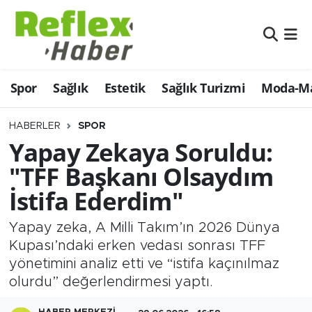
Eğitim
Nöbetçi Eczaneler
Spor
Sağlık
Estetik
Sağlık Turizmi
Moda-Ma
Estetik
Hava Durumu
Firmalardan
Namaz Vakitleri
HABERLER
SPOR
Yapay Zekaya Soruldu:
Güncel
Trafik Durumu
"TFF Başkanı Olsaydım
İstifa Ederdim"
İş ve Ekonomi
Şampiyonlar Ligi Puan Durumu ve Fikstür
Yapay zeka, A Milli Takım’ın 2026 Dünya
Moda-Magazin-Eğlence
Tüm Manşetler
Kupası’ndaki erken vedası sonrası TFF
yönetimini analiz etti ve “istifa kaçınılmaz
Sağlık
Son Dakika Haberleri
olurdu” değerlendirmesi yaptı.
Sağlık Turizmi
Haber Arşivi