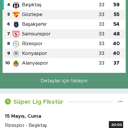
Beşiktaş
33
59
4
Göztepe
33
55
5
Başakşehir
33
54
6
Samsunspor
33
48
7
Rizespor
33
40
8
Konyaspor
33
40
9
Alanyaspor
33
37
10
Detaylar için tıklayın
Süper Lig Fikstür
15 Mayıs, Cuma
Rizespor - Beşiktaş
20:00