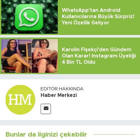
WhatsApp'tan Android
Kullanıcılarına Büyük Sürpriz!
Yeni Özellik Geliyor
Karolin Fişekçi'den Gündem
Olan Karar! Instagram Üyeliği
4 Bin TL Oldu
EDITÖR HAKKINDA
Haber Merkezi
Bunlar da ilginizi çekebilir