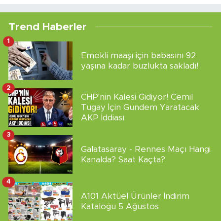
Trend Haberler
1
Emekli maaşı için babasını 92
yaşına kadar buzlukta sakladı!
2
CHP'nin Kalesi Gidiyor! Cemil
Tugay İçin Gündem Yaratacak
AKP İddiası
3
Galatasaray - Rennes Maçı Hangi
Kanalda? Saat Kaçta?
4
A101 Aktüel Ürünler İndirim
Kataloğu 5 Ağustos