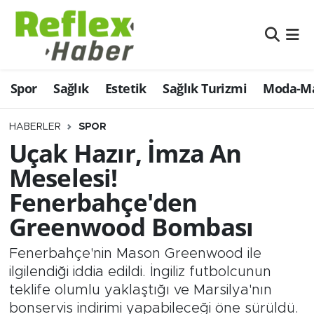
Eğitim
Nöbetçi Eczaneler
Spor
Sağlık
Estetik
Sağlık Turizmi
Moda-Ma
Estetik
Hava Durumu
Firmalardan
Namaz Vakitleri
HABERLER
SPOR
Uçak Hazır, İmza An
Güncel
Trafik Durumu
Meselesi!
Fenerbahçe'den
İş ve Ekonomi
Şampiyonlar Ligi Puan Durumu ve Fikstür
Greenwood Bombası
Moda-Magazin-Eğlence
Tüm Manşetler
Fenerbahçe'nin Mason Greenwood ile
Sağlık
Son Dakika Haberleri
ilgilendiği iddia edildi. İngiliz futbolcunun
teklife olumlu yaklaştığı ve Marsilya'nın
Sağlık Turizmi
Haber Arşivi
bonservis indirimi yapabileceği öne sürüldü.