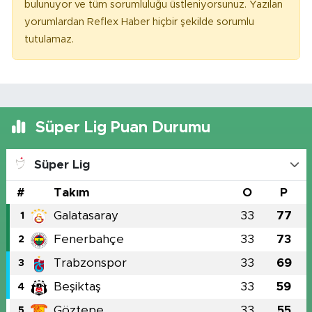
bulunuyor ve tüm sorumluluğu üstleniyorsunuz. Yazılan
yorumlardan Reflex Haber hiçbir şekilde sorumlu
tutulamaz.
Süper Lig Puan Durumu
Süper Lig
#
Takım
O
P
Galatasaray
33
77
1
Fenerbahçe
33
73
2
Trabzonspor
33
69
3
Beşiktaş
33
59
4
Göztepe
33
55
5