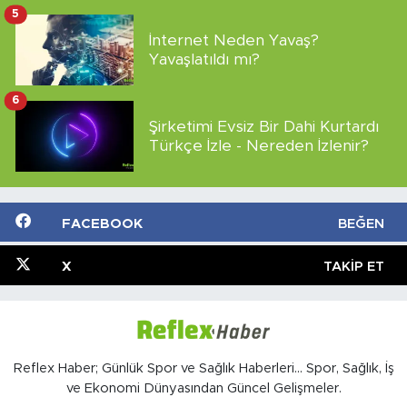
5
İnternet Neden Yavaş?
Yavaşlatıldı mı?
6
Şirketimi Evsiz Bir Dahi Kurtardı
Türkçe İzle - Nereden İzlenir?
FACEBOOK
BEĞEN
X
TAKIP ET
Reflex Haber; Günlük Spor ve Sağlık Haberleri... Spor, Sağlık, İş
ve Ekonomi Dünyasından Güncel Gelişmeler.