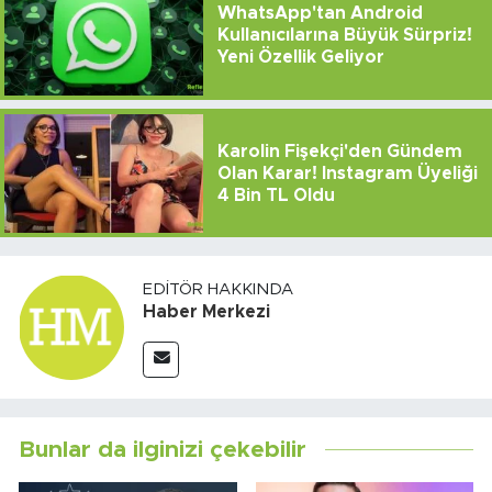
WhatsApp'tan Android
Kullanıcılarına Büyük Sürpriz!
Yeni Özellik Geliyor
Karolin Fişekçi'den Gündem
Olan Karar! Instagram Üyeliği
4 Bin TL Oldu
EDITÖR HAKKINDA
Haber Merkezi
Bunlar da ilginizi çekebilir