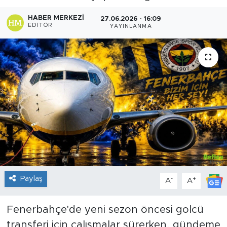
Sanat
HABER MERKEZI
27.06.2026 - 16:09
EDITÖR
YAYINLANMA
Spor
Teknoloji
Paylaş
-
+
A
A
Fenerbahçe'de yeni sezon öncesi golcü
transferi için çalışmalar sürerken, gündeme