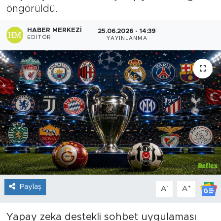
öngörüldü.
Sanat
HABER MERKEZI
25.06.2026 - 14:39
EDITÖR
YAYINLANMA
Spor
Teknoloji
Paylaş
-
+
A
A
Yapay zeka destekli sohbet uygulaması