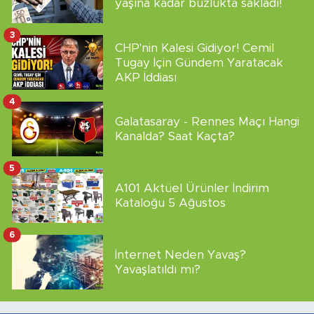
yaşına kadar buzlukta sakladı!
3
CHP'nin Kalesi Gidiyor! Cemil
Tugay İçin Gündem Yaratacak
AKP İddiası
4
Galatasaray - Rennes Maçı Hangi
Kanalda? Saat Kaçta?
5
A101 Aktüel Ürünler İndirim
Kataloğu 5 Ağustos
6
İnternet Neden Yavaş?
Yavaşlatıldı mı?