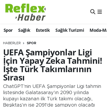
Eğitim
Nöbetçi Eczaneler
Spor
Sağlık
Estetik
Sağlık Turizmi
Moda-Ma
Estetik
Hava Durumu
Firmalardan
Namaz Vakitleri
HABERLER
SPOR
UEFA Şampiyonlar Ligi
Güncel
Trafik Durumu
İçin Yapay Zeka Tahmini!
İşte Türk Takımlarının
İş ve Ekonomi
Şampiyonlar Ligi Puan Durumu ve Fikstür
Sırası
Moda-Magazin-Eğlence
Tüm Manşetler
ChatGPT'nin UEFA Şampiyonlar Ligi tahmin
Sağlık
Son Dakika Haberleri
listesinde Galatasaray'ın 2090 yılında
kupayı kazanan ilk Türk takımı olacağı,
Sağlık Turizmi
Haber Arşivi
Beşiktaş'ın ise 2091'de şampiyon olacağı