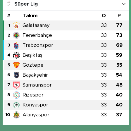
Süper Lig
#
Takım
O
P
Galatasaray
33
77
1
Fenerbahçe
33
73
2
Trabzonspor
33
69
3
Beşiktaş
33
59
4
Göztepe
33
55
5
Başakşehir
33
54
6
Samsunspor
33
48
7
Rizespor
33
40
8
Konyaspor
33
40
9
Alanyaspor
33
37
10