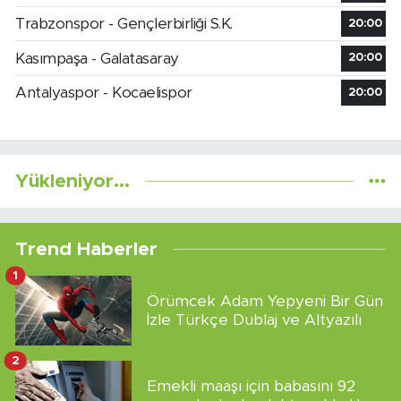
Trabzonspor - Gençlerbirliği S.K.
20:00
Kasımpaşa - Galatasaray
20:00
Antalyaspor - Kocaelispor
20:00
Yükleniyor...
Trend Haberler
1
Örümcek Adam Yepyeni Bir Gün
İzle Türkçe Dublaj ve Altyazılı
2
Emekli maaşı için babasını 92