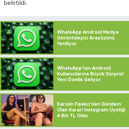
belirtildi.
WhatsApp Android Medya
Görüntüleyici Arayüzünü
Yeniliyor
WhatsApp'tan Android
Kullanıcılarına Büyük Sürpriz!
Yeni Özellik Geliyor
Karolin Fişekçi'den Gündem
Olan Karar! Instagram Üyeliği
4 Bin TL Oldu