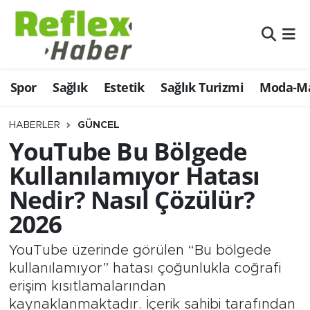
Eğitim
Nöbetçi Eczaneler
Spor
Sağlık
Estetik
Sağlık Turizmi
Moda-Ma
Estetik
Hava Durumu
Firmalardan
Namaz Vakitleri
HABERLER
GÜNCEL
YouTube Bu Bölgede
Güncel
Trafik Durumu
Kullanılamıyor Hatası
Nedir? Nasıl Çözülür?
İş ve Ekonomi
Şampiyonlar Ligi Puan Durumu ve Fikstür
2026
Moda-Magazin-Eğlence
Tüm Manşetler
YouTube üzerinde görülen “Bu bölgede
Sağlık
Son Dakika Haberleri
kullanılamıyor” hatası çoğunlukla coğrafi
erişim kısıtlamalarından
Sağlık Turizmi
Haber Arşivi
kaynaklanmaktadır. İçerik sahibi tarafından