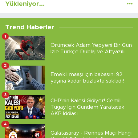
Yükleniyor...
Trend Haberler
1
Örümcek Adam Yepyeni Bir Gün
İzle Türkçe Dublaj ve Altyazılı
2
Emekli maaşı için babasını 92
yaşına kadar buzlukta sakladı!
3
CHP'nin Kalesi Gidiyor! Cemil
Tugay İçin Gündem Yaratacak
AKP İddiası
4
Galatasaray - Rennes Maçı Hangi