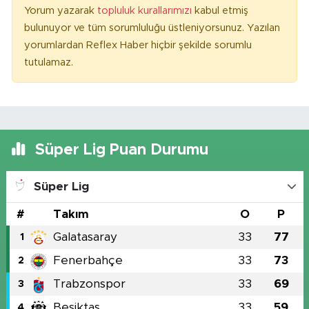
Yorum yazarak
topluluk kurallarımızı
kabul etmiş
bulunuyor ve tüm sorumluluğu üstleniyorsunuz. Yazılan
yorumlardan Reflex Haber hiçbir şekilde sorumlu
tutulamaz.
Süper Lig Puan Durumu
Süper Lig
#
Takım
O
P
Galatasaray
33
77
1
Fenerbahçe
33
73
2
Trabzonspor
33
69
3
Beşiktaş
33
59
4