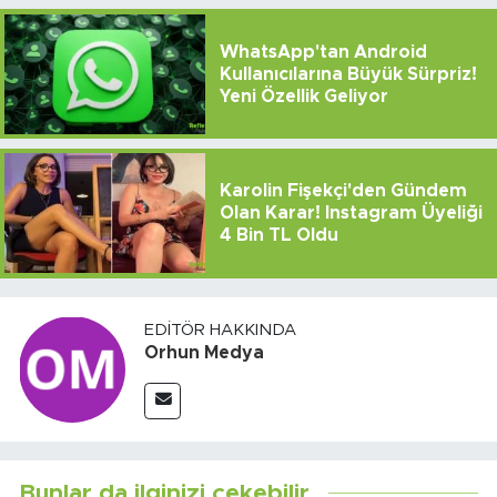
WhatsApp'tan Android
Kullanıcılarına Büyük Sürpriz!
Yeni Özellik Geliyor
Karolin Fişekçi'den Gündem
Olan Karar! Instagram Üyeliği
4 Bin TL Oldu
EDITÖR HAKKINDA
Orhun Medya
Bunlar da ilginizi çekebilir