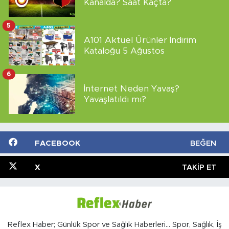
Kanalda? Saat Kaçta?
5
A101 Aktüel Ürünler İndirim
Kataloğu 5 Ağustos
6
İnternet Neden Yavaş?
Yavaşlatıldı mı?
FACEBOOK
BEĞEN
X
TAKIP ET
Reflex Haber; Günlük Spor ve Sağlık Haberleri... Spor, Sağlık, İş