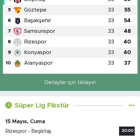
Göztepe
33
55
5
Başakşehir
33
54
6
Samsunspor
33
48
7
Rizespor
33
40
8
Konyaspor
33
40
9
Alanyaspor
33
37
10
Detaylar için tıklayın
Süper Lig Fikstür
15 Mayıs, Cuma
Rizespor - Beşiktaş
20:00