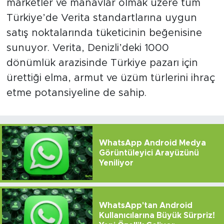
marketler ve manavlar olmak üzere tüm
Türkiye’de Verita standartlarına uygun
satış noktalarında tüketicinin beğenisine
sunuyor. Verita, Denizli’deki 1000
dönümlük arazisinde Türkiye pazarı için
ürettiği elma, armut ve üzüm türlerini ihraç
etme potansiyeline de sahip.
WhatsApp Android Medya
Görüntüleyici Arayüzünü
Yeniliyor
WhatsApp'tan Android
Kullanıcılarına Büyük Sürpriz!