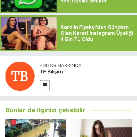
Yeni Özellik Geliyor
Karolin Fişekçi'den Gündem
Olan Karar! Instagram Üyeliği
4 Bin TL Oldu
EDITÖR HAKKINDA
TE Bilişim
Bunlar da ilginizi çekebilir