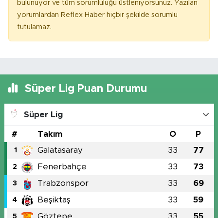
bulunuyor ve tüm sorumluluğu üstleniyorsunuz. Yazılan
yorumlardan Reflex Haber hiçbir şekilde sorumlu
tutulamaz.
Süper Lig Puan Durumu
Süper Lig
#
Takım
O
P
Galatasaray
33
77
1
Fenerbahçe
33
73
2
Trabzonspor
33
69
3
Beşiktaş
33
59
4
Göztepe
33
55
5