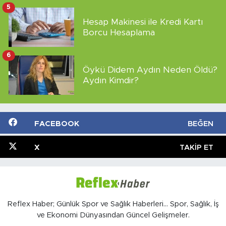
5
Hesap Makinesi ile Kredi Kartı
Borcu Hesaplama
6
Öykü Didem Aydın Neden Öldü?
Aydın Kimdir?
FACEBOOK
BEĞEN
X
TAKIP ET
Reflex Haber; Günlük Spor ve Sağlık Haberleri... Spor, Sağlık, İş
ve Ekonomi Dünyasından Güncel Gelişmeler.