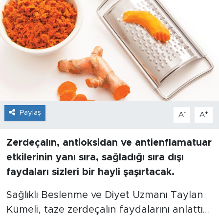
Sanat
Spor
Teknoloji
Paylaş
-
+
A
A
Zerdeçalın, antioksidan ve antienflamatuar
etkilerinin yanı sıra, sağladığı sıra dışı
faydaları sizleri bir hayli şaşırtacak.
Sağlıklı Beslenme ve Diyet Uzmanı Taylan
Kümeli, taze zerdeçalın faydalarını anlattı…