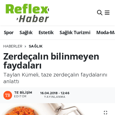
Eğitim
Nöbetçi Eczaneler
Spor
Sağlık
Estetik
Sağlık Turizmi
Moda-Ma
Estetik
Hava Durumu
Firmalardan
Namaz Vakitleri
HABERLER
SAĞLIK
Zerdeçalın bilinmeyen
Güncel
Trafik Durumu
faydaları
İş ve Ekonomi
Şampiyonlar Ligi Puan Durumu ve Fikstür
Taylan Kümeli, taze zerdeçalın faydalarını
anlattı
Moda-Magazin-Eğlence
Tüm Manşetler
TE BILIŞIM
16.04.2018 - 12:46
EDITÖR
Sağlık
Son Dakika Haberleri
YAYINLANMA
Sağlık Turizmi
Haber Arşivi