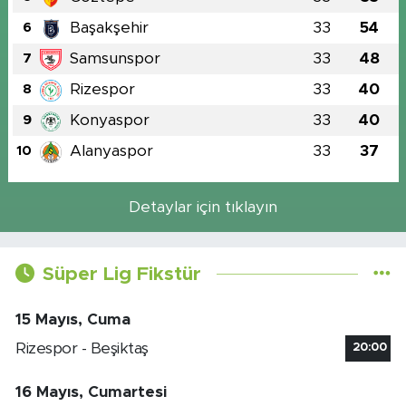
Başakşehir
33
54
6
Samsunspor
33
48
7
Rizespor
33
40
8
Konyaspor
33
40
9
Alanyaspor
33
37
10
Detaylar için tıklayın
Süper Lig Fikstür
15 Mayıs, Cuma
Rizespor - Beşiktaş
20:00
16 Mayıs, Cumartesi