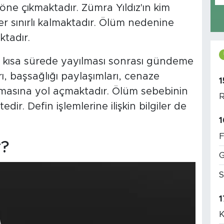
ne çıkmaktadır. Zümra Yıldız'ın kim
r sınırlı kalmaktadır. Ölüm nedenine
ktadır.
in kısa sürede yayılması sonrası gündeme
ı, başsağlığı paylaşımları, cenaze
1
rtmasına yol açmaktadır. Ölüm sebebinin
R
r. Defin işlemlerine ilişkin bilgiler de
1
F
r?
G
S
1
K