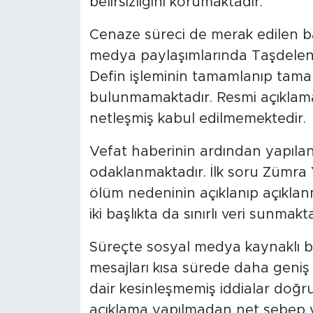
belirsizliğini korumaktadır.
Cenaze süreci de merak edilen ba
medya paylaşımlarında Taşdelen Ş
Defin işleminin tamamlanıp tama
bulunmamaktadır. Resmi açıklama
netleşmiş kabul edilmemektedir.
Vefat haberinin ardından yapılan
odaklanmaktadır. İlk soru Zümra Yı
ölüm nedeninin açıklanıp açıklan
iki başlıkta da sınırlı veri sunmakta
Süreçte sosyal medya kaynaklı bil
mesajları kısa sürede daha geniş
dair kesinleşmemiş iddialar doğr
açıklama yapılmadan net sebep 