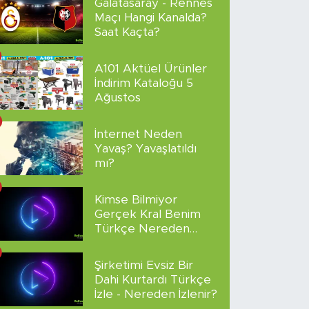
Galatasaray - Rennes
Maçı Hangi Kanalda?
Saat Kaçta?
A101 Aktüel Ürünler
İndirim Kataloğu 5
Ağustos
İnternet Neden
Yavaş? Yavaşlatıldı
mı?
Kimse Bilmiyor
Gerçek Kral Benim
Türkçe Nereden
İzlenir?
Şirketimi Evsiz Bir
Dahi Kurtardı Türkçe
İzle - Nereden İzlenir?