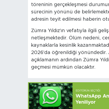
töreninin gerçekleşmesi durumun
sürecinin yönünü de belirlemekte
adresin teyit edilmesi haberin o
Zümra Yıldız'ın vefatıyla ilgili gel
netleşmektedir. Ölüm nedeni, cen
kaynaklarla kesinlik kazanmaktadır
2026'da öğrenildiği yönündedir. 
açıklamanın ardından Zümra Yıldı
geçmesi mümkün olacaktır.
EDITÖRÜN SEÇTIĞI
WhatsApp And
Yeniliyor