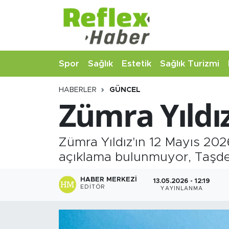
Eğitim
Nöbetçi Eczaneler
Spor
Sağlık
Estetik
Sağlık Turizmi
Estetik
Hava Durumu
HABERLER
GÜNCEL
Firmalardan
Namaz Vakitleri
Zümra Yıldı
Güncel
Trafik Durumu
Zümra Yıldız'ın 12 Mayıs 202
İş ve Ekonomi
Şampiyonlar Ligi Puan Durumu ve Fikstür
açıklama bulunmuyor, Taşdel
Moda-Magazin-Eğlence
Tüm Manşetler
HABER MERKEZI
13.05.2026 - 12:19
EDITÖR
YAYINLANMA
Sağlık
Son Dakika Haberleri
Sağlık Turizmi
Haber Arşivi