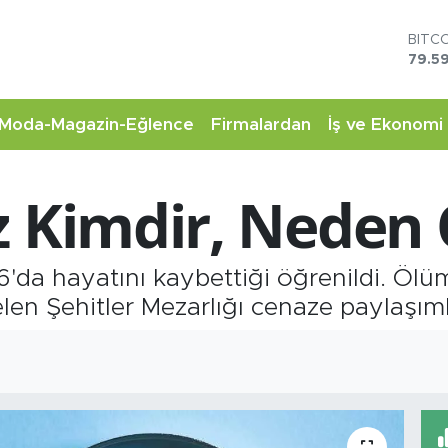
DOL
45,4
EUR
53,3
STER
Moda-Magazin-Eğlence
Firmalardan
İş ve Ekonomi
61,6
G.AL
6862
z Kimdir, Neden
BİST
14.5
BITC
79.59
6'da hayatını kaybettiği öğrenildi. Ölü
en Şehitler Mezarlığı cenaze paylaşıml