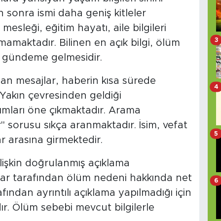
sonra ismi daha geniş kitleler
mesleği, eğitim hayatı, aile bilgileri
3
amaktadır. Bilinen en açık bilgi, ölüm
e gündeme gelmesidir.
an mesajlar, haberin kısa sürede
4
Yakın çevresinden geldiği
şımları öne çıkmaktadır. Arama
" sorusu sıkça aranmaktadır. İsim, vefat
5
r arasına girmektedir.
lişkin doğrulanmış açıklama
r tarafından ölüm nedeni hakkında net
6
afından ayrıntılı açıklama yapılmadığı için
dır. Ölüm sebebi mevcut bilgilerle