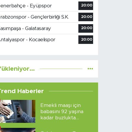
enerbahçe - Eyüpspor
20:00
rabzonspor - Gençlerbirliği S.K.
20:00
asımpaşa - Galatasaray
20:00
ntalyaspor - Kocaelispor
20:00
ükleniyor...
Trend Haberler
Emekli maaşı için
babasını 92 yaşına
kadar buzlukta
sakladı!