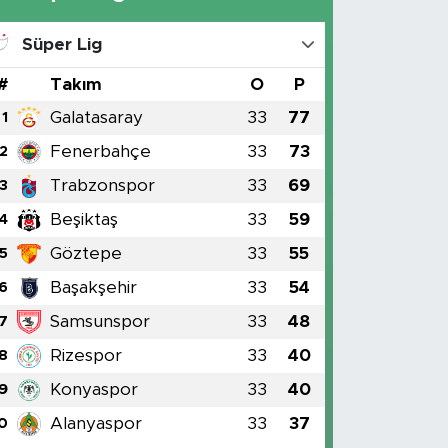
Süper Lig
#
Takım
O
P
Galatasaray
33
77
1
Fenerbahçe
33
73
2
Trabzonspor
33
69
3
Beşiktaş
33
59
4
Göztepe
33
55
5
Başakşehir
33
54
6
Samsunspor
33
48
7
Rizespor
33
40
8
Konyaspor
33
40
9
Alanyaspor
33
37
0