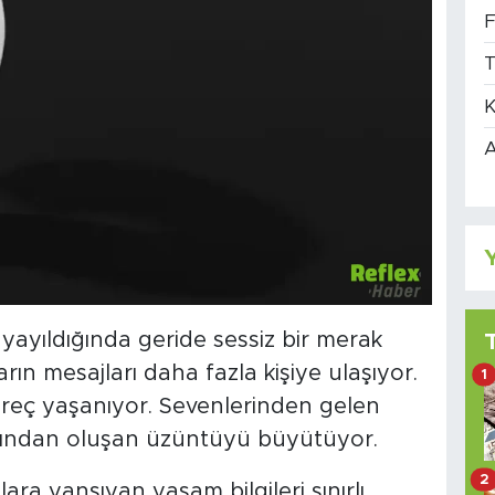
F
T
K
A
Y
yayıldığında geride sessiz bir merak
ların mesajları daha fazla kişiye ulaşıyor.
1
süreç yaşanıyor. Sevenlerinden gelen
ardından oluşan üzüntüyü büyütüyor.
2
ara yansıyan yaşam bilgileri sınırlı