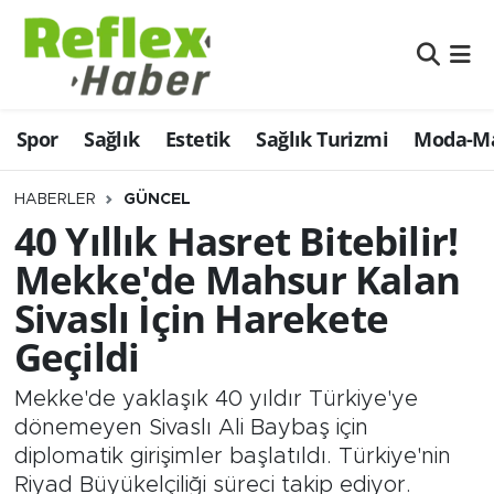
Eğitim
Nöbetçi Eczaneler
Spor
Sağlık
Estetik
Sağlık Turizmi
Moda-Ma
Estetik
Hava Durumu
Firmalardan
Namaz Vakitleri
HABERLER
GÜNCEL
40 Yıllık Hasret Bitebilir!
Güncel
Trafik Durumu
Mekke'de Mahsur Kalan
Sivaslı İçin Harekete
İş ve Ekonomi
Şampiyonlar Ligi Puan Durumu ve Fikstür
Geçildi
Moda-Magazin-Eğlence
Tüm Manşetler
Mekke'de yaklaşık 40 yıldır Türkiye'ye
Sağlık
Son Dakika Haberleri
dönemeyen Sivaslı Ali Baybaş için
diplomatik girişimler başlatıldı. Türkiye'nin
Sağlık Turizmi
Haber Arşivi
Riyad Büyükelçiliği süreci takip ediyor.