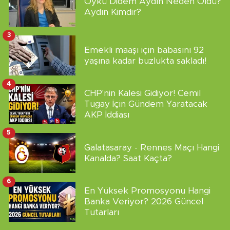
Öykü Didem Aydın Neden Öldü?
Aydın Kimdir?
3
Emekli maaşı için babasını 92
yaşına kadar buzlukta sakladı!
4
CHP'nin Kalesi Gidiyor! Cemil
Tugay İçin Gündem Yaratacak
AKP İddiası
5
Galatasaray - Rennes Maçı Hangi
Kanalda? Saat Kaçta?
6
En Yüksek Promosyonu Hangi
Banka Veriyor? 2026 Güncel
Tutarları