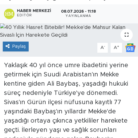
Sanat
HABER MERKEZI
08.07.2026 - 11:18
EDITÖR
YAYINLANMA
Spor
Teknoloji
Paylaş
-
+
A
A
Yaklaşık 40 yıl önce umre ibadetini yerine
getirmek için Suudi Arabistan'ın Mekke
kentine giden Ali Baybaş, yaşadığı hukuki
süreç nedeniyle Türkiye'ye dönemedi.
Sivas'ın Gürün ilçesi nüfusuna kayıtlı 77
yaşındaki Baybaş'ın yıllardır Mekke'de
yaşadığı ortaya çıkınca yetkililer harekete
geçti. İlerleyen yaşı ve sağlık sorunları