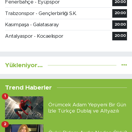
Fenerbahçe - Eyüpspor
20:00
Trabzonspor - Gençlerbirliği S.K.
20:00
Kasımpaşa - Galatasaray
20:00
Antalyaspor - Kocaelispor
20:00
Yükleniyor...
Trend Haberler
1
Örümcek Adam Yepyeni Bir Gün
İzle Türkçe Dublaj ve Altyazılı
2