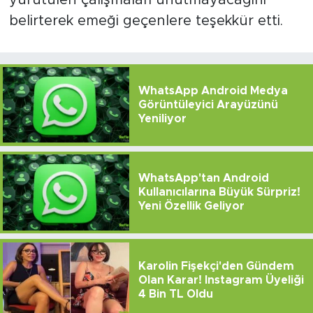
belirterek emeği geçenlere teşekkür etti.
WhatsApp Android Medya
Görüntüleyici Arayüzünü
Yeniliyor
WhatsApp'tan Android
Kullanıcılarına Büyük Sürpriz!
Yeni Özellik Geliyor
Karolin Fişekçi'den Gündem
Olan Karar! Instagram Üyeliği
4 Bin TL Oldu