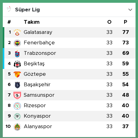
Süper Lig
#
Takım
O
P
Galatasaray
33
77
1
Fenerbahçe
33
73
2
Trabzonspor
33
69
3
Beşiktaş
33
59
4
Göztepe
33
55
5
Başakşehir
33
54
6
Samsunspor
33
48
7
Rizespor
33
40
8
Konyaspor
33
40
9
Alanyaspor
33
37
10