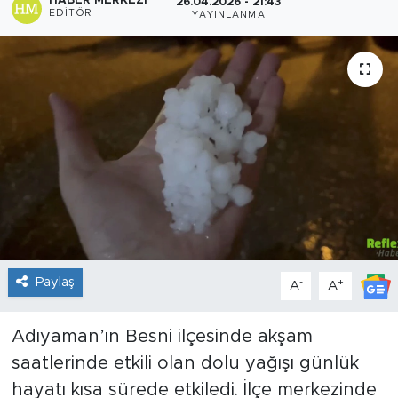
HABER MERKEZI
26.04.2026 - 21:43
EDITÖR
YAYINLANMA
Sanat
Spor
Teknoloji
Paylaş
-
+
A
A
Adıyaman’ın Besni ilçesinde akşam
saatlerinde etkili olan dolu yağışı günlük
hayatı kısa sürede etkiledi. İlçe merkezinde