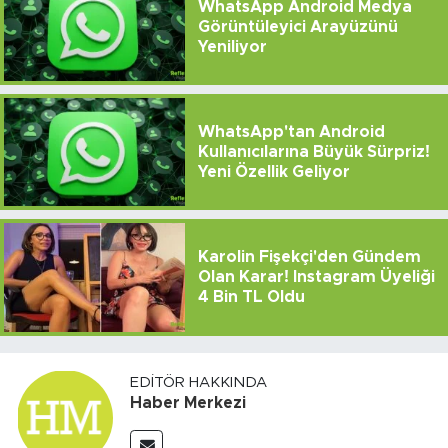
WhatsApp Android Medya
Görüntüleyici Arayüzünü
Yeniliyor
WhatsApp'tan Android
Kullanıcılarına Büyük Sürpriz!
Yeni Özellik Geliyor
Karolin Fişekçi'den Gündem
Olan Karar! Instagram Üyeliği
4 Bin TL Oldu
EDITÖR HAKKINDA
Haber Merkezi