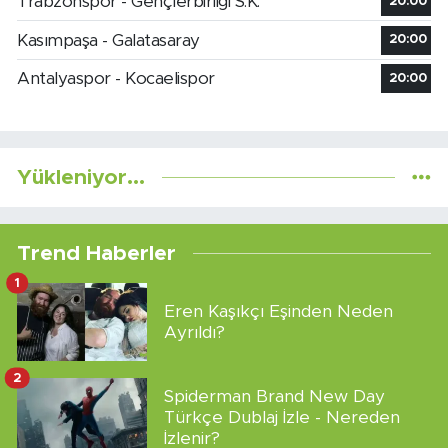
Trabzonspor - Gençlerbirliği S.K.
20:00
Kasımpaşa - Galatasaray
20:00
Antalyaspor - Kocaelispor
20:00
Yükleniyor...
Trend Haberler
1
Eren Kaşıkçı Eşinden Neden
Ayrıldı?
2
Spiderman Brand New Day
Türkçe Dublaj İzle - Nereden
İzlenir?