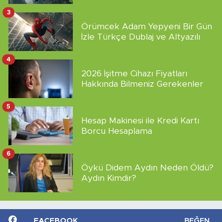
3
Örümcek Adam Yepyeni Bir Gün
İzle Türkçe Dublaj ve Altyazılı
4
2026 İşitme Cihazı Fiyatları
Hakkında Bilmeniz Gerekenler
5
Hesap Makinesi ile Kredi Kartı
Borcu Hesaplama
6
Öykü Didem Aydın Neden Öldü?
Aydın Kimdir?
FACEBOOK
BEĞEN