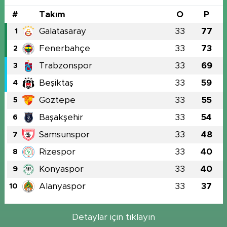
#
Takım
O
P
Galatasaray
33
77
1
Fenerbahçe
33
73
2
Trabzonspor
33
69
3
Beşiktaş
33
59
4
Göztepe
33
55
5
Başakşehir
33
54
6
Samsunspor
33
48
7
Rizespor
33
40
8
Konyaspor
33
40
9
Alanyaspor
33
37
10
Detaylar için tıklayın