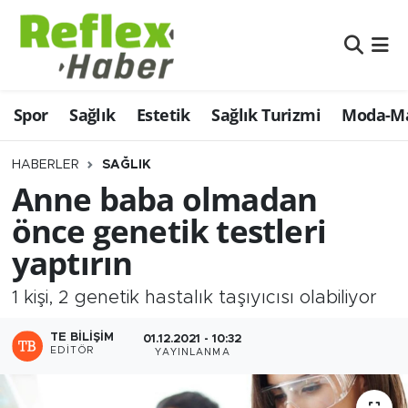
Eğitim
Nöbetçi Eczaneler
Spor
Sağlık
Estetik
Sağlık Turizmi
Moda-Ma
Estetik
Hava Durumu
Firmalardan
Namaz Vakitleri
HABERLER
SAĞLIK
Anne baba olmadan
Güncel
Trafik Durumu
önce genetik testleri
yaptırın
İş ve Ekonomi
Şampiyonlar Ligi Puan Durumu ve Fikstür
1 kişi, 2 genetik hastalık taşıyıcısı olabiliyor
Moda-Magazin-Eğlence
Tüm Manşetler
TE BILIŞIM
01.12.2021 - 10:32
Sağlık
Son Dakika Haberleri
EDITÖR
YAYINLANMA
Sağlık Turizmi
Haber Arşivi