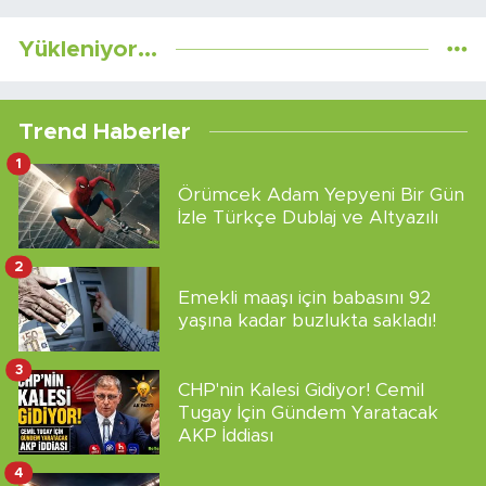
Yükleniyor...
Trend Haberler
1
Örümcek Adam Yepyeni Bir Gün
İzle Türkçe Dublaj ve Altyazılı
2
Emekli maaşı için babasını 92
yaşına kadar buzlukta sakladı!
3
CHP'nin Kalesi Gidiyor! Cemil
Tugay İçin Gündem Yaratacak
AKP İddiası
4