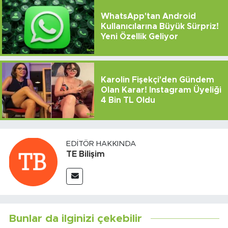
WhatsApp'tan Android
Kullanıcılarına Büyük Sürpriz!
Yeni Özellik Geliyor
Karolin Fişekçi'den Gündem
Olan Karar! Instagram Üyeliği
4 Bin TL Oldu
EDITÖR HAKKINDA
TE Bilişim
Bunlar da ilginizi çekebilir