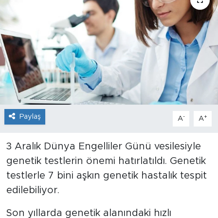
Sanat
Spor
Teknoloji
Paylaş
-
+
A
A
3 Aralık Dünya Engelliler Günü vesilesiyle
genetik testlerin önemi hatırlatıldı. Genetik
testlerle 7 bini aşkın genetik hastalık tespit
edilebiliyor.
Son yıllarda genetik alanındaki hızlı