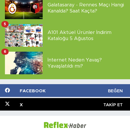
Galatasaray - Rennes Maçı Hangi
Kanalda? Saat Kaçta?
5
A101 Aktüel Ürünler İndirim
Kataloğu 5 Ağustos
6
İnternet Neden Yavaş?
Yavaşlatıldı mı?
FACEBOOK
BEĞEN
X
TAKIP ET