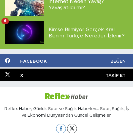
İnternet Neden Yavaş?
Yavaşlatıldı mı?
6
Kimse Bilmiyor Gerçek Kral
Benim Türkçe Nereden İzlenir?
FACEBOOK
BEĞEN
X
TAKIP ET
Reflex Haber; Günlük Spor ve Sağlık Haberleri... Spor, Sağlık, İş
ve Ekonomi Dünyasından Güncel Gelişmeler.