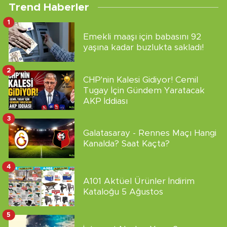
Trend Haberler
1
Emekli maaşı için babasını 92
yaşına kadar buzlukta sakladı!
2
CHP'nin Kalesi Gidiyor! Cemil
Tugay İçin Gündem Yaratacak
AKP İddiası
3
Galatasaray - Rennes Maçı Hangi
Kanalda? Saat Kaçta?
4
A101 Aktüel Ürünler İndirim
Kataloğu 5 Ağustos
5