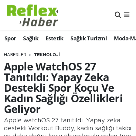
Eğitim
Nöbetçi Eczaneler
Spor
Sağlık
Estetik
Sağlık Turizmi
Moda-Ma
Estetik
Hava Durumu
Firmalardan
Namaz Vakitleri
HABERLER
TEKNOLOJI
Apple WatchOS 27
Güncel
Trafik Durumu
Tanıtıldı: Yapay Zeka
Destekli Spor Koçu Ve
İş ve Ekonomi
Şampiyonlar Ligi Puan Durumu ve Fikstür
Kadın Sağlığı Özellikleri
Moda-Magazin-Eğlence
Tüm Manşetler
Geliyor
Sağlık
Son Dakika Haberleri
Apple watchOS 27 tanıtıldı. Yapay zeka
destekli Workout Buddy, kadın sağlığı takibi
Sağlık Turizmi
Haber Arşivi