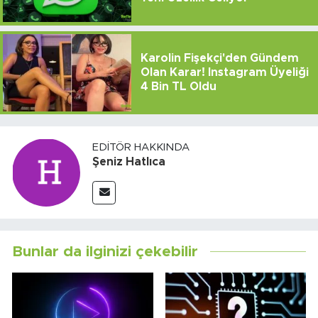
Karolin Fişekçi'den Gündem
Olan Karar! Instagram Üyeliği
4 Bin TL Oldu
EDITÖR HAKKINDA
Şeniz Hatlıca
Bunlar da ilginizi çekebilir