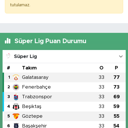
tutulamaz.
Süper Lig Puan Durumu
Süper Lig
#
Takım
O
P
Galatasaray
33
77
1
Fenerbahçe
33
73
2
Trabzonspor
33
69
3
Beşiktaş
33
59
4
Göztepe
33
55
5
Başakşehir
33
54
6