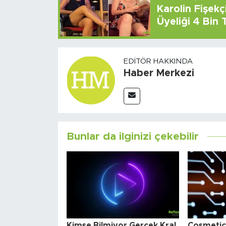
Karolin Fişek
Üyeliği 4 Bin
EDITÖR HAKKINDA
Haber Merkezi
Bunlar da ilginizi çekebilir
Kimse Bilmiyor Gerçek Kral
Cosmetica