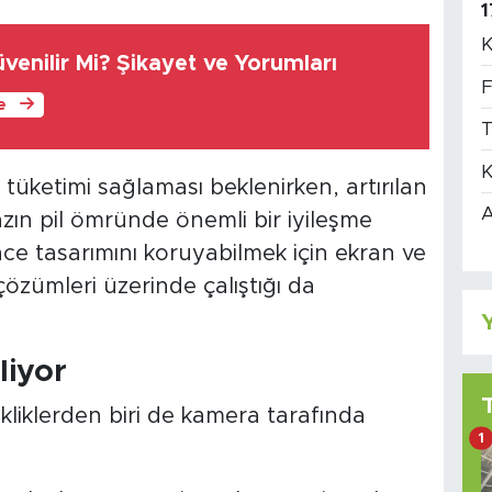
1
K
enilir Mi? Şikayet ve Yorumları
F
le
T
K
 tüketimi sağlaması beklenirken, artırılan
A
azın pil ömründe önemli bir iyileşme
ce tasarımını koruyabilmek için ekran ve
çözümleri üzerinde çalıştığı da
Y
liyor
kliklerden biri de kamera tarafında
1