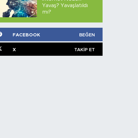
Yavaş? Yavaşlatıldı
mı?
FACEBOOK
BEĞEN
X
TAKIP ET