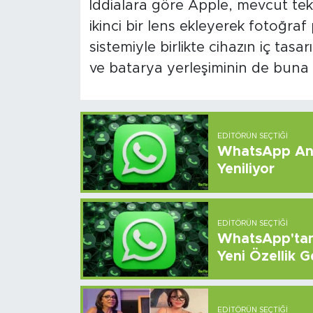
İddialara göre Apple, mevcut tek 
ikinci bir lens ekleyerek fotoğraf
sistemiyle birlikte cihazın iç ta
ve batarya yerleşiminin de buna g
EDITÖRÜN SEÇTIĞI
WhatsApp And
Yeniliyor
EDITÖRÜN SEÇTIĞI
WhatsApp'tan 
Yeni Özellik G
EDITÖRÜN SEÇTIĞI