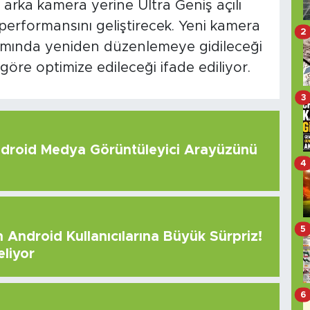
arka kamera yerine Ultra Geniş açılı
 performansını geliştirecek. Yeni kamera
2
sarımında yeniden düzenlemeye gidileceği
öre optimize edileceği ifade ediliyor.
3
roid Medya Görüntüleyici Arayüzünü
4
5
Android Kullanıcılarına Büyük Sürpriz!
eliyor
6