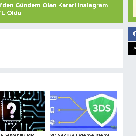
çi'den Gündem Olan Karar! Instagram
 TL Oldu
 Güvenilir Mi?
3D Secure Ödeme İşlemi