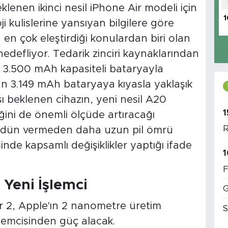
klenen ikinci nesil iPhone Air modeli için
1
i kulislerine yansıyan bilgilere göre
n en çok eleştirdiği konulardan biri olan
edefliyor. Tedarik zinciri kaynaklarından
, 3.500 mAh kapasiteli bataryayla
n 3.149 mAh bataryaya kıyasla yaklaşık
sı beklenen cihazın, yeni nesil A20
1
liğini de önemli ölçüde artıracağı
R
n ödün vermeden daha uzun pil ömrü
inde kapsamlı değişiklikler yaptığı ifade
1
F
Yeni İşlemci
G
Air 2, Apple'ın 2 nanometre üretim
S
işlemcisinden güç alacak.