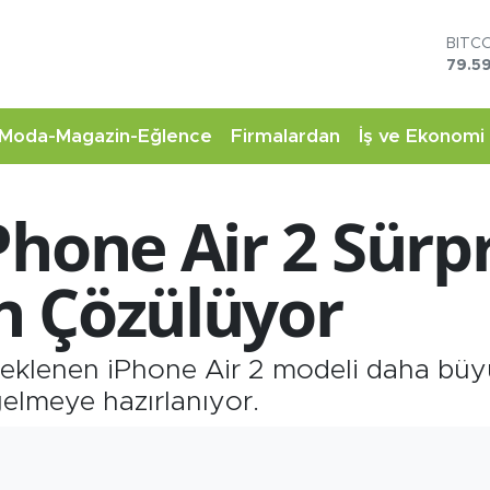
BITC
79.59
DOL
45,4
EUR
Moda-Magazin-Eğlence
Firmalardan
İş ve Ekonomi
53,3
STER
61,6
hone Air 2 Sürpr
G.AL
6862
BİST
n Çözülüyor
14.5
beklenen iPhone Air 2 modeli daha büyü
gelmeye hazırlanıyor.