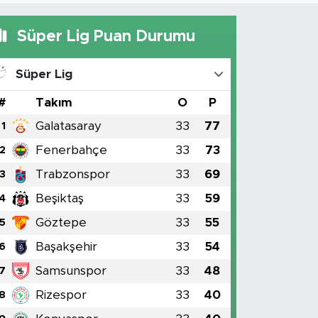
Süper Lig Puan Durumu
Süper Lig
#
Takım
O
P
Galatasaray
33
77
1
Fenerbahçe
33
73
2
Trabzonspor
33
69
3
Beşiktaş
33
59
4
Göztepe
33
55
5
Başakşehir
33
54
6
Samsunspor
33
48
7
Rizespor
33
40
8