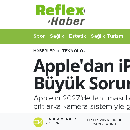
Eğitim
Nöbetçi Eczaneler
Spor
Sağlık
Estetik
Sağlık Turizmi
Estetik
Hava Durumu
HABERLER
TEKNOLOJI
Firmalardan
Namaz Vakitleri
Apple'dan iP
Güncel
Trafik Durumu
Büyük Soru
İş ve Ekonomi
Şampiyonlar Ligi Puan Durumu ve Fikstür
Moda-Magazin-Eğlence
Tüm Manşetler
Apple'ın 2027'de tanıtması 
çift arka kamera sistemiyle 
Sağlık
Son Dakika Haberleri
HABER MERKEZI
07.07.2026 - 16:00
EDITÖR
YAYINLANMA
Sağlık Turizmi
Haber Arşivi