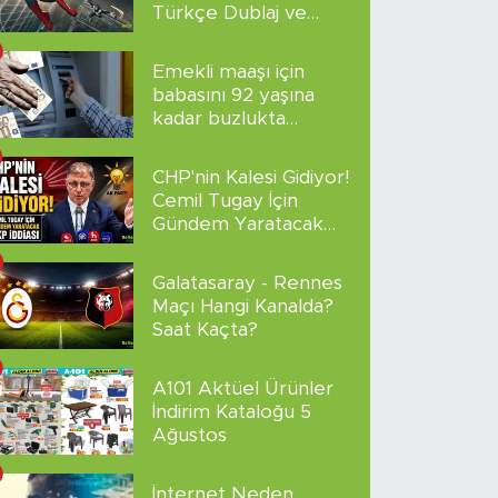
Türkçe Dublaj ve
Altyazılı
Emekli maaşı için
babasını 92 yaşına
kadar buzlukta
sakladı!
CHP'nin Kalesi Gidiyor!
Cemil Tugay İçin
Gündem Yaratacak
AKP İddiası
Galatasaray - Rennes
Maçı Hangi Kanalda?
Saat Kaçta?
A101 Aktüel Ürünler
İndirim Kataloğu 5
Ağustos
İnternet Neden