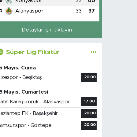
Konyaspor
33
40
9
Alanyaspor
33
37
0
Detaylar için tıklayın
Süper Lig Fikstür
5 Mayıs, Cuma
izespor - Beşiktaş
20:00
6 Mayıs, Cumartesi
atih Karagümrük - Alanyaspor
17:00
aziantep FK - Başakşehir
20:00
amsunspor - Göztepe
20:00