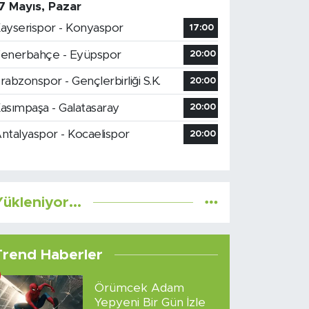
7 Mayıs, Pazar
ayserispor - Konyaspor
17:00
enerbahçe - Eyüpspor
20:00
rabzonspor - Gençlerbirliği S.K.
20:00
asımpaşa - Galatasaray
20:00
ntalyaspor - Kocaelispor
20:00
ükleniyor...
Trend Haberler
Örümcek Adam
Yepyeni Bir Gün İzle