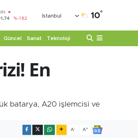
OIN
°
10
İstanbul
1,74
%-1.82
AR
3620
%0.02
O
Güncel
Sanat
Teknoloji
8690
%0.19
LİN
0380
%0.18
izi! En
TIN
,09000
%0.19
100
98,00
%0
k batarya, A20 işlemcisi ve
-
+
A
A