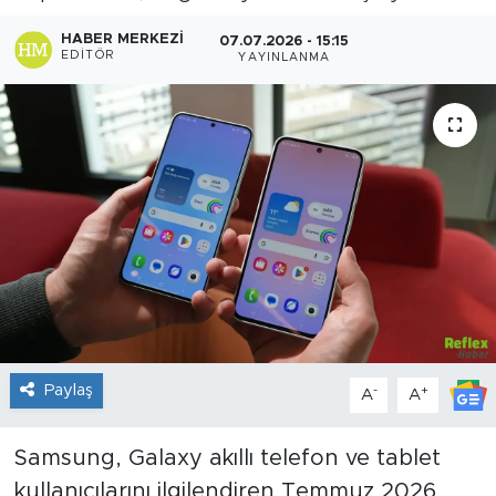
Sanat
HABER MERKEZI
07.07.2026 - 15:15
EDITÖR
YAYINLANMA
Spor
Teknoloji
Paylaş
-
+
A
A
Samsung, Galaxy akıllı telefon ve tablet
kullanıcılarını ilgilendiren Temmuz 2026