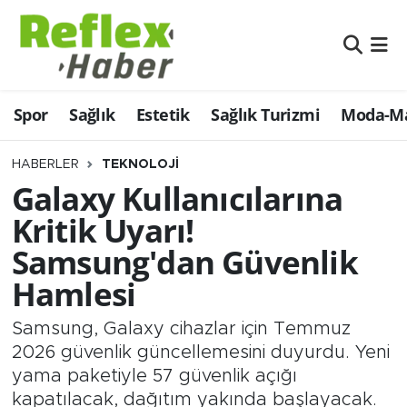
Eğitim
Nöbetçi Eczaneler
Spor
Sağlık
Estetik
Sağlık Turizmi
Moda-Ma
Estetik
Hava Durumu
Firmalardan
Namaz Vakitleri
HABERLER
TEKNOLOJI
Galaxy Kullanıcılarına
Güncel
Trafik Durumu
Kritik Uyarı!
Samsung'dan Güvenlik
İş ve Ekonomi
Şampiyonlar Ligi Puan Durumu ve Fikstür
Hamlesi
Moda-Magazin-Eğlence
Tüm Manşetler
Samsung, Galaxy cihazlar için Temmuz
Sağlık
Son Dakika Haberleri
2026 güvenlik güncellemesini duyurdu. Yeni
yama paketiyle 57 güvenlik açığı
Sağlık Turizmi
Haber Arşivi
kapatılacak, dağıtım yakında başlayacak.