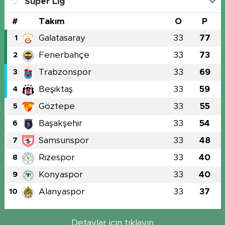
Süper Lig
#
Takım
O
P
Galatasaray
33
77
1
Fenerbahçe
33
73
2
Trabzonspor
33
69
3
Beşiktaş
33
59
4
Göztepe
33
55
5
Başakşehir
33
54
6
Samsunspor
33
48
7
Rizespor
33
40
8
Konyaspor
33
40
9
Alanyaspor
33
37
10
Detaylar için tıklayın