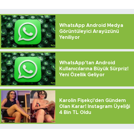
WhatsApp Android Medya
Görüntüleyici Arayüzünü
Yeniliyor
WhatsApp'tan Android
Kullanıcılarına Büyük Sürpriz!
Yeni Özellik Geliyor
Karolin Fişekçi'den Gündem
Olan Karar! Instagram Üyeliği
4 Bin TL Oldu