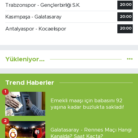
Trabzonspor - Gençlerbirliği S.K.
20:00
Kasımpaşa - Galatasaray
20:00
Antalyaspor - Kocaelispor
20:00
Yükleniyor...
Trend Haberler
1
Emekli maaşı için babasını 92
yaşına kadar buzlukta sakladı!
2
Galatasaray - Rennes Maçı Hangi
Kanalda? Saat Kaçta?