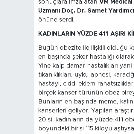
sonuçlara imza atan
VM Medical 
Uzmanı Doç. Dr. Samet Yardımc
önüne serdi.
KADINLARIN YÜZDE 41’i AŞIRI K
Bugün obezite ile ilişkili olduğu 
en başında şeker hastalığı olarak 
Yine kalp damar hastalıkları yani 
tıkanıklıkları, uyku apnesi, karac
hastayı, ciddi eklem rahatsızlıkları
birçok kanser türünün obez birey
Bunların en başında meme, kalın
kanserleri geliyor. Yapılan araş
20’si, kadınların da yüzde 41’i ob
boyundaki birisi 115 kiloyu aştıys