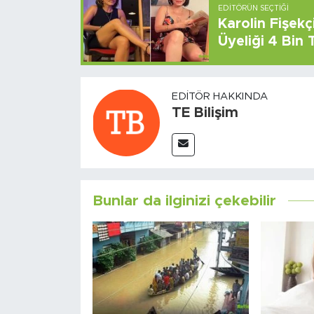
EDITÖRÜN SEÇTIĞI
Karolin Fişek
Üyeliği 4 Bin
EDITÖR HAKKINDA
TE Bilişim
Bunlar da ilginizi çekebilir