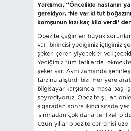
Yardımcı, “Öncelikle hastanın yakı
gerekiyor. ‘Ne var ki tut boğazını’
komşunun kızı kaç kilo verdi’ de
Obezite çağın en büyük sorunların
var; birincisi yediğimiz içtiğimiz ş
şeker içeren yiyecekler ve içecekl
Yediğimiz tüm tatlılarda, ekmekte
şeker var. Aynı zamanda şehirle
tarzına alıştırdı bizi. Her yere ar
bilgisayar karşısında masa başı iş
seyrediyoruz. Obezite şu an önle
sigaradan sonra ikinci sırada yer 
ısınmadan çok daha tehlikeli oldu
Uzun yıllar obezite cerrahisi üzer