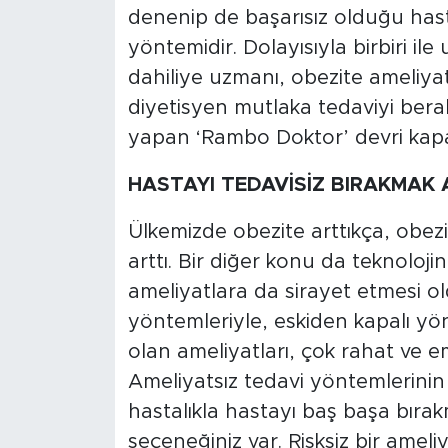
denenip de başarısız olduğu hasta
yöntemidir. Dolayısıyla birbiri i
dahiliye uzmanı, obezite ameliyatl
diyetisyen mutlaka tedaviyi bera
yapan ‘Rambo Doktor’ devri kap
HASTAYI TEDAVİSİZ BIRAKMAK
Ülkemizde obezite arttıkça, obezi
arttı. Bir diğer konu da teknoloji
ameliyatlara da sirayet etmesi o
yöntemleriyle, eskiden kapalı y
olan ameliyatları, çok rahat ve em
Ameliyatsız tedavi yöntemlerinin
hastalıkla hastayı baş başa bırak
seçeneğiniz var. Risksiz bir amel