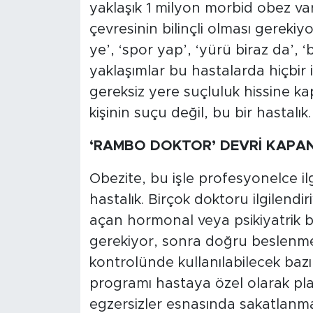
yaklaşık 1 milyon morbid obez var
çevresinin bilinçli olması gerekiyor
ye’, ‘spor yap’, ‘yürü biraz da’, ‘
yaklaşımlar bu hastalarda hiçbir 
gereksiz yere suçluluk hissine k
kişinin suçu değil, bu bir hastalık.
‘RAMBO DOKTOR’ DEVRİ KAPAN
Obezite, bu işle profesyonelce il
hastalık. Birçok doktoru ilgilendi
açan hormonal veya psikiyatrik bi
gerekiyor, sonra doğru beslenme
kontrolünde kullanılabilecek bazı
programı hastaya özel olarak pl
egzersizler esnasında sakatlanma