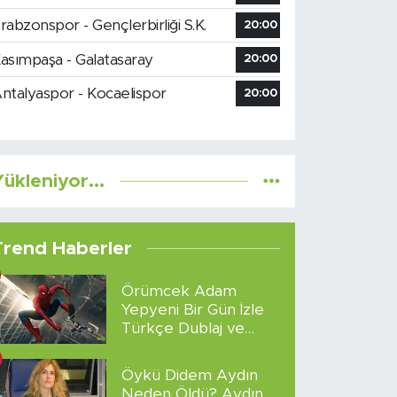
rabzonspor - Gençlerbirliği S.K.
20:00
asımpaşa - Galatasaray
20:00
ntalyaspor - Kocaelispor
20:00
ükleniyor...
Trend Haberler
Örümcek Adam
Yepyeni Bir Gün İzle
Türkçe Dublaj ve
Altyazılı
Öykü Didem Aydın
Neden Öldü? Aydın