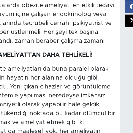
larda obezite ameliyatı en etkili tedavi
le uyum içine çalışan endokrinolog veya
arında tecrübeli cerrah, psikiyatrist ve
ber üstlenmeli. Her şeyi tek başına
andı, zaman beraber çalışma zamanı.
AMELİYATTAN DAHA TEHLİKELİ!
te ameliyatları da buna paralel olarak
nin hayatın her alanına olduğu gibi
ldu. Yeni çıkan cihazlar ve görüntüleme
öntemle yapılması neredeyse imkansız
niyetli olarak yapabilir hale geldik.
 tükendiği noktada bu kadar ölümcül bir
mak ve ameliyat etmek gibi iki
iyat da maalesef yok, her ameliyatın