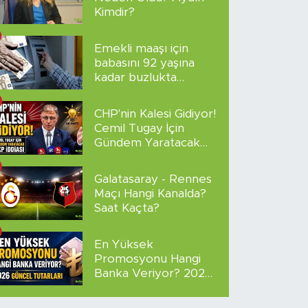
Kimdir?
Emekli maaşı için
babasını 92 yaşına
kadar buzlukta
sakladı!
CHP'nin Kalesi Gidiyor!
Cemil Tugay İçin
Gündem Yaratacak
AKP İddiası
Galatasaray - Rennes
Maçı Hangi Kanalda?
Saat Kaçta?
En Yüksek
Promosyonu Hangi
Banka Veriyor? 2026
Güncel Tutarları