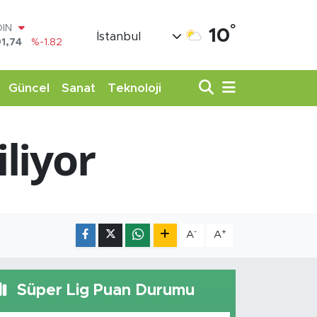
OIN
°
10
İstanbul
1,74
%-1.82
AR
3620
%0.02
O
Güncel
Sanat
Teknoloji
8690
%0.19
LİN
0380
%0.18
TIN
iliyor
,09000
%0.19
100
98,00
%0
-
+
A
A
Süper Lig Puan Durumu