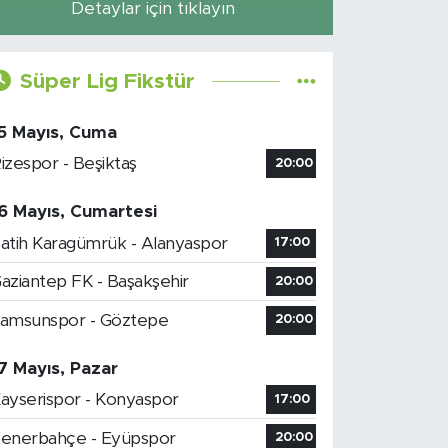
Detaylar için tıklayın
Süper Lig Fikstür
5 Mayıs, Cuma
izespor - Beşiktaş
20:00
6 Mayıs, Cumartesi
atih Karagümrük - Alanyaspor
17:00
aziantep FK - Başakşehir
20:00
amsunspor - Göztepe
20:00
7 Mayıs, Pazar
ayserispor - Konyaspor
17:00
enerbahçe - Eyüpspor
20:00