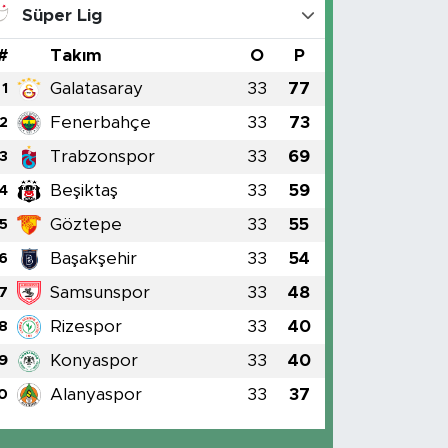
Süper Lig
#
Takım
O
P
Galatasaray
33
77
1
Fenerbahçe
33
73
2
Trabzonspor
33
69
3
Beşiktaş
33
59
4
Göztepe
33
55
5
Başakşehir
33
54
6
Samsunspor
33
48
7
Rizespor
33
40
8
Konyaspor
33
40
9
Alanyaspor
33
37
0