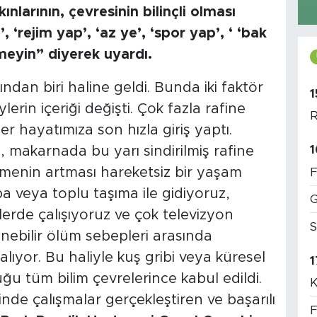
nlarının, çevresinin bilinçli olması
, ‘rejim yap’, ‘az ye’, ‘spor yap’, ‘ ‘bak
meyin” diyerek uyardı.
dan biri haline geldi. Bunda iki faktör
1
eylerin içeriği değişti. Çok fazla rafine
R
er hayatımıza son hızla giriş yaptı.
1
, makarnada bu yarı sindirilmiş rafine
şmenin artması hareketsiz bir yaşam
F
aba veya toplu taşıma ile gidiyoruz,
G
lerde çalışıyoruz ve çok televizyon
S
nebilir ölüm sebepleri arasında
alıyor. Bu haliyle kuş gribi veya küresel
1
ğu tüm bilim çevrelerince kabul edildi.
K
inde çalışmalar gerçekleştiren ve başarılı
F