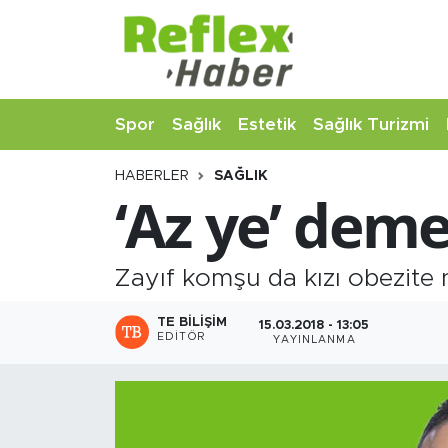
Eğitim
Nöbetçi Eczaneler
Spor
Sağlık
Estetik
Sağlık Turizmi
Estetik
Hava Durumu
HABERLER
SAĞLIK
Firmalardan
Namaz Vakitleri
‘Az ye’ deme
Güncel
Trafik Durumu
Zayıf komşu da kızı obezite n
İş ve Ekonomi
Şampiyonlar Ligi Puan Durumu ve Fikstür
TE BILIŞIM
15.03.2018 - 13:05
Moda-Magazin-Eğlence
Tüm Manşetler
EDITÖR
YAYINLANMA
Sağlık
Son Dakika Haberleri
Sağlık Turizmi
Haber Arşivi