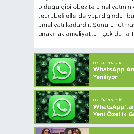
olduğu gibi obezite ameliyatının d
tecrübeli ellerde yapıldığında, bu 
ameliyatı kadardır. Şunu unutmaya
bırakmak ameliyattan çok daha te
EDITÖRÜN SEÇTIĞI
WhatsApp And
Yeniliyor
EDITÖRÜN SEÇTIĞI
WhatsApp'tan 
Yeni Özellik G