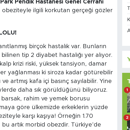
Park Pendik Hastanesi Genel Cerrahi
T
ı
obeziteyle ilgili korkutan gerçeği gözler
K
A
İLOLU!
kanıtlanmış birçok hastalık var. Bunların
bilinen tip 2 diyabet hastalığı yer alıyor.
Y
kalp krizi riski, yüksek tansiyon, damar
iğer yağlanması ki siroza kadar götürebilir
 ve artmış kafa içi basınç sayılabilir. Yine
lerde daha sık görüldüğünü biliyoruz.
1
 barsak, rahim ve yemek borusu
tırmaya göre ülkemizde erkeklerin yüzde
eziteyle karşı kaşıya! Örneğin 1.70
2
a bu artık morbid obezdir. Türkiye’de