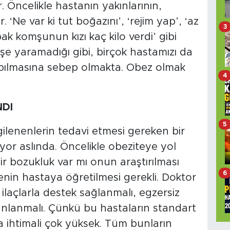
. Öncelikle hastanın yakınlarının,
. ‘Ne var ki tut boğazını’, ‘rejim yap’, ‘az
3
bak komşunun kızı kaç kilo verdi’ gibi
işe yaramadığı gibi, birçok hastamızı da
apılmasına sebep olmakta. Obez olmak
4
DI
5
gilenenlerin tedavi etmesi gereken bir
riyor aslında. Öncelikle obeziteye yol
r bozukluk var mı onun araştırılması
6
nin hastaya öğretilmesi gerekli. Doktor
 ilaçlarla destek sağlanmalı, egzersiz
anlanmalı. Çünkü bu hastaların standart
 ihtimali çok yüksek. Tüm bunların