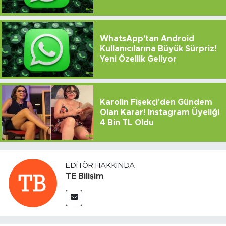
WhatsApp'tan Android
Kullanıcılarına Büyük Sürpriz!
Yeni Özellik Geliyor
Karolin Fişekçi'den Gündem
Olan Karar! Instagram Üyeliği
4 Bin TL Oldu
EDITÖR HAKKINDA
TE Bilişim