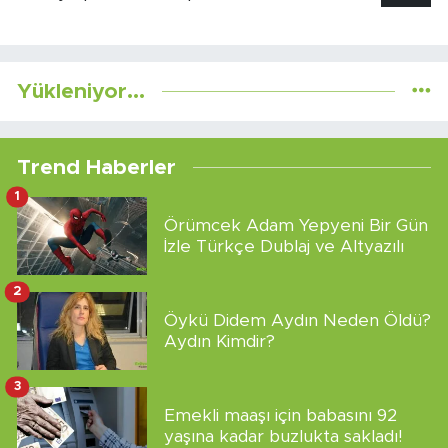
Yükleniyor...
Trend Haberler
1
Örümcek Adam Yepyeni Bir Gün
İzle Türkçe Dublaj ve Altyazılı
2
Öykü Didem Aydın Neden Öldü?
Aydın Kimdir?
3
Emekli maaşı için babasını 92
yaşına kadar buzlukta sakladı!