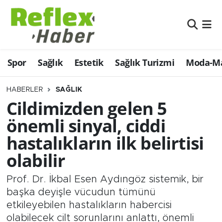
Eğitim
Nöbetçi Eczaneler
Spor
Sağlık
Estetik
Sağlık Turizmi
Moda-Ma
Estetik
Hava Durumu
Firmalardan
Namaz Vakitleri
HABERLER
SAĞLIK
Cildimizden gelen 5
Güncel
Trafik Durumu
önemli sinyal, ciddi
hastalıkların ilk belirtisi
İş ve Ekonomi
Şampiyonlar Ligi Puan Durumu ve Fikstür
olabilir
Moda-Magazin-Eğlence
Tüm Manşetler
Prof. Dr. İkbal Esen Aydıngöz sistemik, bir
Sağlık
Son Dakika Haberleri
başka deyişle vücudun tümünü
etkileyebilen hastalıkların habercisi
Sağlık Turizmi
Haber Arşivi
olabilecek cilt sorunlarını anlattı, önemli