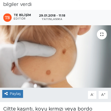
bilgiler verdi
Sanat
TE BILIŞIM
29.01.2018 - 11:18
EDITÖR
YAYINLANMA
Spor
Teknoloji
Paylaş
-
+
A
A
Ciltte kaşıntı, koyu kırmızı veya bordo